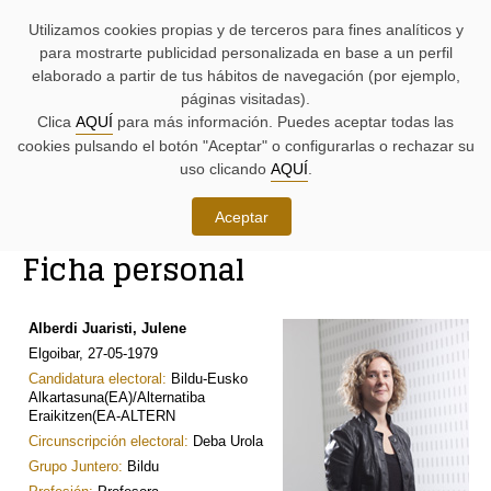
AYUDAS
Saltar
Saltar
Agenda
Iniciativas
BUSCADORES
Utilizamos cookies propias y de terceros para fines analíticos y
A
al
al
parlamentaria.
parlamentarias.
LA
contenido.
menú.
para mostrarte publicidad personalizada en base a un perfil
NAVEGACIÓN:
elaborado a partir de tus hábitos de navegación (por ejemplo,
páginas visitadas).
MENÚ
MENÚS
Clica
AQUÍ
para más información. Puedes aceptar todas las
PRINCIPAL
DE
cookies pulsando el botón "Aceptar" o configurarlas o rechazar su
DE
APOYO:
LA
uso clicando
AQUÍ
.
PÁGINA:
Órganos, junteras y junteros
Aceptar
RUTA
Ficha personal
DE
CONTENIDO
ACCESO
PRINCIPAL
A
DE
LA
LA
Alberdi Juaristi, Julene
PÁGINA
PÁGINA
Elgoibar, 27-05-1979
ACTUAL
Candidatura electoral:
Bildu-Eusko
Alkartasuna(EA)/Alternatiba
Eraikitzen(EA-ALTERN
Circunscripción electoral:
Deba Urola
Grupo Juntero:
Bildu