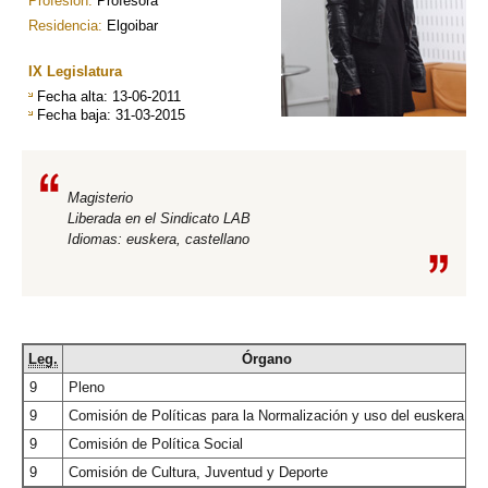
Profesión:
Profesora
Residencia:
Elgoibar
IX Legislatura
Fecha alta
: 13-06-2011
Fecha baja
: 31-03-2015
Magisterio
Liberada en el Sindicato LAB
Idiomas: euskera, castellano
Leg.
Órgano
C
9
Pleno
J
9
Comisión de Políticas para la Normalización y uso del euskera
V
9
Comisión de Política Social
V
9
Comisión de Cultura, Juventud y Deporte
V