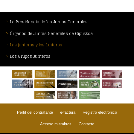
MENÚ
CONTEXTUAL
La Presidencia de las Juntas Generales
Órganos de Juntas Generales de Gipuzkoa
Las junteras y los junteros
Los Grupos Junteros
PIE
Verificación de
DE
documentos por
CSV
PÁGINA:
Perfil del contratante
e-factura
Registro electrónico
Acceso miembros
Contacto