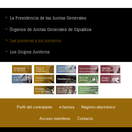
MENÚ
CONTEXTUAL
La Presidencia de las Juntas Generales
Órganos de Juntas Generales de Gipuzkoa
Las junteras y los junteros
Los Grupos Junteros
PIE
Verificación de
DE
documentos por
CSV
PÁGINA:
Perfil del contratante
e-factura
Registro electrónico
Acceso miembros
Contacto