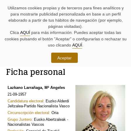
AYUDAS
Saltar
Saltar
Agenda
Iniciativas
BUSCADORES
Utilizamos cookies propias y de terceros para fines analíticos y
A
al
al
parlamentaria.
parlamentarias.
LA
contenido.
menú.
para mostrarte publicidad personalizada en base a un perfil
NAVEGACIÓN:
elaborado a partir de tus hábitos de navegación (por ejemplo,
páginas visitadas).
MENÚ
MENÚS
Clica
AQUÍ
para más información. Puedes aceptar todas las
PRINCIPAL
DE
cookies pulsando el botón "Aceptar" o configurarlas o rechazar su
DE
APOYO:
LA
uso clicando
AQUÍ
.
PÁGINA:
Órganos, junteras y junteros
Aceptar
RUTA
Ficha personal
DE
CONTENIDO
ACCESO
PRINCIPAL
A
DE
LA
LA
Lazkano Larrañaga, Mª Angeles
PÁGINA
PÁGINA
21-09-1957
ACTUAL
Candidatura electoral:
Euzko Alderdi
Jeltzalea-Partido Nacionalista Vasco
Circunscripción electoral:
Oria
Grupo Juntero:
Eusko Abertzaleak -
Nacionalistas Vascos