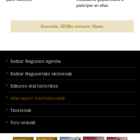
participar en ellas.
Donostia, 2018ko urriaren 10ean.
MENÚ
CONTEXTUAL
Batzar Nagusien agenda
[eu]
Batzar Nagusietako ekimenak
Bilkuren atal historikoa
Adierazpen instituzionalak
Txostenak
Foru-arauak
ORRI-