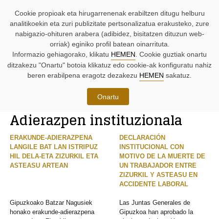
ARAKATZEKO
Edukira
Menura
Batzar
Batzar
BILATZAILEAK
Cookie propioak eta hirugarrenenak erabiltzen ditugu helburu
LAGUNTZAK:
joan
joan
Nagusien
Nagusietako
zuzenean.
zuzenean.
agenda.
ekimenak.
analitikoekin eta zuri publizitate pertsonalizatua erakusteko, zure
nabigazio-ohituren arabera (adibidez, bisitatzen dituzun web-
orriak) eginiko profil batean oinarrituta.
ORRIAREN
LAGUNTZARAKO
Informazio gehiagorako, klikatu
HEMEN
. Cookie guztiak onartu
MENU
MENUAK:
ditzakezu "Onartu" botoia klikatuz edo cookie-ak konfiguratu nahiz
NAGUSIA:
beren erabilpena eragotz dezakezu
HEMEN
sakatuz.
Jarduera
Onartu
ORRI
Adierazpen instituzionala
HONEN
ORRIAREN
BIDE-
EDUKI
IZENA
NAGUSIA
ERAKUNDE-ADIERAZPENA
DECLARACIÓN
LANGILE BAT LAN ISTRIPUZ
INSTITUCIONAL CON
HIL DELA-ETA ZIZURKIL ETA
MOTIVO DE LA MUERTE DE
ASTEASU ARTEAN
UN TRABAJADOR ENTRE
ZIZURKIL Y ASTEASU EN
ACCIDENTE LABORAL
Gipuzkoako Batzar Nagusiek
Las Juntas Generales de
honako erakunde-adierazpena
Gipuzkoa han aprobado la