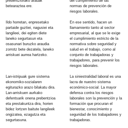
prebentziorako arauak
del cumplimiento de las
betearaztea ere.
normas de prevención de
riesgos laborales.
Ildo horretan, enpresetako
En ese sentido, hacen un
partaide guztiei, nagusiei eta
llamamiento tanto al sector
langileei, dei egiten diete
empresarial, al que se le exige
laneko segurtasun eta
el cumplimiento estricto de la
osasunari buruzko araudia
normativa sobre seguridad y
zorrotz bete dezatela, laneko
salud en el trabajo, como al
arriskuei aurrea hartzeko.
conjunto de trabajadoras y
trabajadores, para prevenir los
riesgos laborales.
Lan-istripuak gure sistema
La siniestralidad laboral es una
ekonomiko-sozialaren
lacra de nuestro sistema
egiturazko arazo bilakatu dira.
económico-social. La mayor
Lan-arriskuen aurkako
defensa contra los riesgos
defentsarik onena prebentzioa
laborales son la prevención y la
eta prestakuntza dira, horien
formación que procuran el
bidez lortzen baitute langileek
bienestar, conocimiento y
ongizatea, ezagutza eta
seguridad de los trabajadores y
segurtasuna.
trabajadoras.