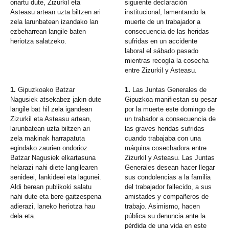
onartu dute, Zizurkil eta
siguiente declaración
Asteasu artean uzta biltzen ari
institucional, lamentando la
zela larunbatean izandako lan
muerte de un trabajador a
ezbeharrean langile baten
consecuencia de las heridas
heriotza salatzeko.
sufridas en un accidente
laboral el sábado pasado
mientras recogía la cosecha
entre Zizurkil y Asteasu.
1.
Gipuzkoako Batzar
1.
Las Juntas Generales de
Nagusiek atsekabez jakin dute
Gipuzkoa manifiestan su pesar
langile bat hil zela igandean
por la muerte este domingo de
Zizurkil eta Asteasu artean,
un trabador a consecuencia de
larunbatean uzta biltzen ari
las graves heridas sufridas
zela makinak harrapatuta
cuando trabajaba con una
egindako zaurien ondorioz.
máquina cosechadora entre
Batzar Nagusiek elkartasuna
Zizurkil y Asteasu. Las Juntas
helarazi nahi diete langilearen
Generales desean hacer llegar
senideei, lankideei eta lagunei.
sus condolencias a la familia
Aldi berean publikoki salatu
del trabajador fallecido, a sus
nahi dute eta bere gaitzespena
amistades y compañeros de
adierazi, laneko heriotza hau
trabajo. Asimismo, hacen
dela eta.
pública su denuncia ante la
pérdida de una vida en este