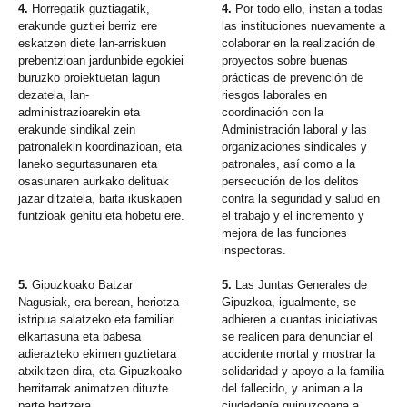
4.
Horregatik guztiagatik,
4.
Por todo ello, instan a todas
erakunde guztiei berriz ere
las instituciones nuevamente a
eskatzen diete lan-arriskuen
colaborar en la realización de
prebentzioan jardunbide egokiei
proyectos sobre buenas
buruzko proiektuetan lagun
prácticas de prevención de
dezatela, lan-
riesgos laborales en
administrazioarekin eta
coordinación con la
erakunde sindikal zein
Administración laboral y las
patronalekin koordinazioan, eta
organizaciones sindicales y
laneko segurtasunaren eta
patronales, así como a la
osasunaren aurkako delituak
persecución de los delitos
jazar ditzatela, baita ikuskapen
contra la seguridad y salud en
funtzioak gehitu eta hobetu ere.
el trabajo y el incremento y
mejora de las funciones
inspectoras.
5.
Gipuzkoako Batzar
5.
Las Juntas Generales de
Nagusiak, era berean, heriotza-
Gipuzkoa, igualmente, se
istripua salatzeko eta familiari
adhieren a cuantas iniciativas
elkartasuna eta babesa
se realicen para denunciar el
adierazteko ekimen guztietara
accidente mortal y mostrar la
atxikitzen dira, eta Gipuzkoako
solidaridad y apoyo a la familia
herritarrak animatzen dituzte
del fallecido, y animan a la
parte hartzera.
ciudadanía guipuzcoana a