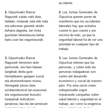
accidente.
2.
Gipuzkoako Batzar
2.
Las Juntas Generales de
Nagusiek salatu nahi dute,
Gipuzkoa quieren poner de
halaber, istripuak nola edo hala
manifiesto que los accidentes
eta edozeren gainetik ekidin
laborales hay que evitarlos
beharra dagoela, lan mota
cueste lo que cueste y por
guztietan lehentasuna behar
encima de todo, ya que la
baitu izan lan segurtasunak.
seguridad laboral ha de ser una
prioridad en cualquier tipo de
trabajo.
3.
Gipuzkoako Batzar
3.
Las Juntas Generales de
Nagusiek berresten dute
Gipuzkoa reiteran que las
pertsonak, eta hein batean
personas, y sobre todo las
langileak direla gure
personas trabajadoras son
herrialdearen garapen sozial
centro del desarrollo
eta ekonomikoaren muina.
económico y social de nuestro
Horregatik jotzen dute
país. Por esta razón creen
ezinbestekotzat lan-osasunari
indispensable seguir
eta segurtasunari buruzko
impulsando campañas sobre
kanpainak bultzatzen
salud laboral y seguridad en el
jarraitzea, bai eta lan-arriskuen
trabajo, así como la exigencia