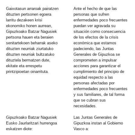
Gaixotasun arraroak pairatzen
Ante el hecho de que las
dituzten pertsonen egoera
personas que sufren
larritu dezakeen krisi
enfermedades poco frecuentes
ekonomiko honen aurrean,
puedan ver agravada su
Gipuzkoako Batzar Nagusiek
situación como consecuencia
pertsona hauen eta beraien
de los efectos de la crisis
senitartekoen beharrak aseko
económica que estamos
dituzten neurriak ziurtatuko
padeciendo, las Juntas
dituzten neurriak bultzatuko
Generales de Gipuzkoa se
dituztela bermatzen dute,
comprometen a impulsar
ekitate eta errespetu
acciones para garantizar el
printzipioetan oinarrituta.
cumplimiento del principio de
equidad respecto a las
personas afectadas por
enfermedades poco frecuentes
y sus familiares, de tal forma
que se cubran sus
necesidades.
Gipuzkoako Batzar Nagusiek
Las Juntas Generales de
Eusko Jaurlaritzari hurrengoa
Gipuzkoa instan al Gobierno
eskatzen diote:
Vasco a: