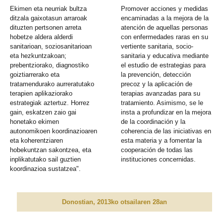
Ekimen eta neurriak bultza
Promover acciones y medidas
ditzala gaixotasun arraroak
encaminadas a la mejora de la
dituzten pertsonen arreta
atención de aquellas personas
hobetze aldera alderdi
con enfermedades raras en su
sanitarioan, soziosanitarioan
vertiente sanitaria, socio-
eta hezkuntzakoan;
sanitaria y educativa mediante
prebentziorako, diagnostiko
el estudio de estrategias para
goiztiarrerako eta
la prevención, detección
tratamendurako aurreratutako
precoz y la aplicación de
terapien aplikaziorako
terapias avanzadas para su
estrategiak aztertuz. Horrez
tratamiento. Asimismo, se le
gain, eskatzen zaio gai
insta a profundizar en la mejora
honetako ekimen
de la coordinación y la
autonomikoen koordinazioaren
coherencia de las iniciativas en
eta koherentziaren
esta materia y a fomentar la
hobekuntzan sakontzea, eta
cooperación de todas las
inplikatutako sail guztien
instituciones concernidas.
koordinazioa sustatzea".
Donostian, 2013ko otsailaren 28an