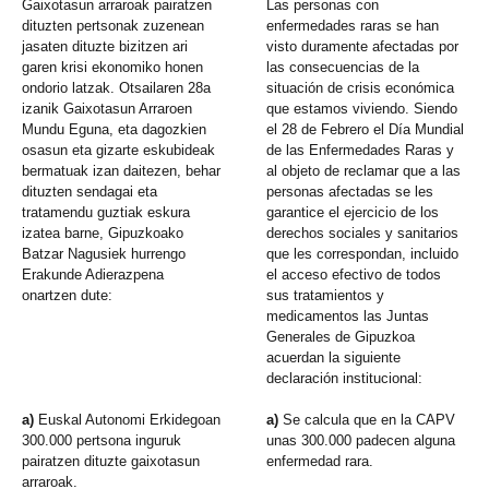
Gaixotasun arraroak pairatzen
Las personas con
dituzten pertsonak zuzenean
enfermedades raras se han
jasaten dituzte bizitzen ari
visto duramente afectadas por
garen krisi ekonomiko honen
las consecuencias de la
ondorio latzak. Otsailaren 28a
situación de crisis económica
izanik Gaixotasun Arraroen
que estamos viviendo. Siendo
Mundu Eguna, eta dagozkien
el 28 de Febrero el Día Mundial
osasun eta gizarte eskubideak
de las Enfermedades Raras y
bermatuak izan daitezen, behar
al objeto de reclamar que a las
dituzten sendagai eta
personas afectadas se les
tratamendu guztiak eskura
garantice el ejercicio de los
izatea barne, Gipuzkoako
derechos sociales y sanitarios
Batzar Nagusiek hurrengo
que les correspondan, incluido
Erakunde Adierazpena
el acceso efectivo de todos
onartzen dute:
sus tratamientos y
medicamentos las Juntas
Generales de Gipuzkoa
acuerdan la siguiente
declaración institucional:
a)
Euskal Autonomi Erkidegoan
a)
Se calcula que en la CAPV
300.000 pertsona inguruk
unas 300.000 padecen alguna
pairatzen dituzte gaixotasun
enfermedad rara.
arraroak.