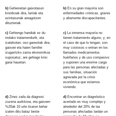
b)
Gehienetan gaixotasun
b)
En su gran mayoría son
kronikoak dira, larriak eta
enfermedades crónicas, graves
ezintasunak areagotzen
y altamente discapacitantes.
dituztenak.
c)
Gehiengo handiak ez du
c)
La inmensa mayoría no
inolako tratamendurik, eta
tienen tratamiento alguno, y, en
izatekotan, oso garestiak dira,
el caso de que lo tengan, son
gaixoei eta haien familiei
muy costosos o entran en los
izugarrizko zama ekonomikoa
llamados medicamentos
suposatuz, are gehiago krisi
huérfanos y de uso compasivo
garai hauetan.
y suponen una enorme carga
para las personas afectadas y
sus familias, situación
agravada por la crisis
económica que estamos
viviendo.
d)
Zinez zaila da diagnosi
d)
Encontrar un diagnóstico
zuzena aurkitzea, eta gaixoen
acertado es muy complejo y
%20ak 10 urte itxaron behar
alrededor del 20% de las
izaten ditu bataz beste
personas afectadas tardan un