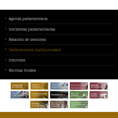
MENÚ
CONTEXTUAL
Agenda parlamentaria
Iniciativas parlamentarias
Relación de sesiones
Declaraciones institucionales
Informes
Normas forales
PIE
Verificación de
DE
documentos por
CSV
PÁGINA: