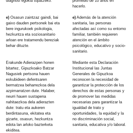
diagnosi egokia topatzeko.
promedio de 10 años en
hacerlo.
e)
Osasun zaintzaz gaindi, bai
e)
Además de la atención
gaixo dauden pertsonek bai eta
sanitaria, las personas
bere ingurukoek psikologia,
afectadas así como su entorno
hezkuntza eta soziosanitario
familiar, también requieren
arloan ere tratamendu bereziak
atención en el ámbito
behar dituzte.
psicológico, educativo y socio-
sanitario.
Erakunde Adierazpen honen
Mediante esta Declaración
bitartez, Gipuzkoako Batzar
Institucional las Juntas
Nagusiek pertsona hauen
Generales de Gipuzkoa
eskubideen defentsaren
reconocen la necesidad de
bermatzea beharrezkoa dela
garantizar la protección de los
azpimarratzen dute. Halaber,
derechos de estas personas y
neurri hauen sustapena
de promover las medidas
nahitaezkoa dela adierazten
necesarias para garantizar la
dute: tratu eta aukeren
igualdad de trato y
berdintasuna, ekitatea eta
oportunidades, la equidad y la
gizarte, osasun, hezkuntza
no discriminación social,
edota lan arloko bazterketa
sanitaria, educativa y/o laboral.
ekiditea.