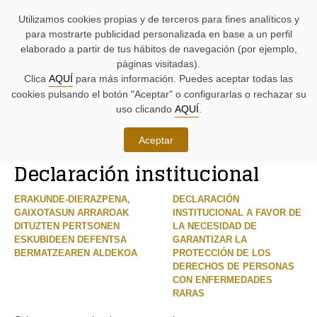
AYUDAS
Saltar
Saltar
Agenda
Iniciativas
BUSCADORES
Utilizamos cookies propias y de terceros para fines analíticos y
A
al
al
parlamentaria.
parlamentarias.
LA
contenido.
menú.
para mostrarte publicidad personalizada en base a un perfil
NAVEGACIÓN:
elaborado a partir de tus hábitos de navegación (por ejemplo,
páginas visitadas).
MENÚ
MENÚS
Clica
AQUÍ
para más información. Puedes aceptar todas las
PRINCIPAL
DE
cookies pulsando el botón "Aceptar" o configurarlas o rechazar su
DE
APOYO:
LA
uso clicando
AQUÍ
.
PÁGINA:
Iniciativas
Aceptar
RUTA
Declaración institucional
DE
CONTENIDO
ACCESO
PRINCIPAL
A
DE
ERAKUNDE-DIERAZPENA,
DECLARACIÓN
LA
LA
GAIXOTASUN ARRAROAK
INSTITUCIONAL A FAVOR DE
PÁGINA
PÁGINA
DITUZTEN PERTSONEN
LA NECESIDAD DE
ACTUAL
ESKUBIDEEN DEFENTSA
GARANTIZAR LA
BERMATZEAREN ALDEKOA
PROTECCIÓN DE LOS
DERECHOS DE PERSONAS
CON ENFERMEDADES
RARAS