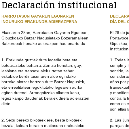
Declaración institucional
LA
CONTENIDO
PÁGINA
PRINCIPAL
ACTUAL
DE
HARROTASUN GAYAREN EGUNAREN
DECLARA
LA
INGURUKO ERAKUNDE-ADIERAZPENA
DÍA DEL
PÁGINA
Ekainaren 28an, Harrotasun Gayaren Egunean,
El 28 de j
Gipuzkoako Batzar Nagusietako Bozeramaileen
Portavoce
Batzordeak honako adierazpen hau onartu du:
Gipuzkoa,
Institucion
1.
Erakunde guztiek dute legedia bete eta
1.
Todas la
betearazteko beharra. Zentzu honetan, gay,
cumplir y 
lesbiana eta transexualek urtetan zehar
sentido, 
eskubide berdintasunaren alde egindako
considerac
borroka aintzat hartzen dute Batzar Nagusiek,
años por p
eta errealitateari egokitutako legearen aurka
transexual
egiten dutenei, Arrangoitzeko alkatea kasu,
y manifie
legez kanpo daudenak beraiek direla adierazten
contra la 
diete.
como es el
son ellas 
2.
Sexu bereko bikoteek ere, beste bikoteek
2.
Las Junt
bezala, kalean beraien maitasuna erakusteko
parejas d