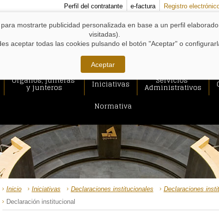
MENÚS
Perfil del contratante
e-factura
Registro electrónic
DE
APOYO:
y para mostrarte publicidad personalizada en base a un perfil elaborad
visitadas).
s aceptar todas las cookies pulsando el botón "Aceptar" o configurar
Aceptar
Órganos, junteras
Servicios
Iniciativas
y junteros
Administrativos
Normativa
RUTA
Inicio
Iniciativas
Declaraciones institucionales
Declaraciones insti
DE
ACCESO
Declaración institucional
A