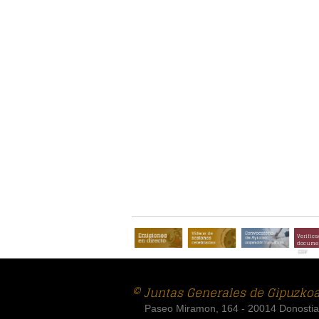
Verifica
documen
CSV
© Juntas Generales de Gipuzko
Paseo Miramon, 164 - 20014 Donostia