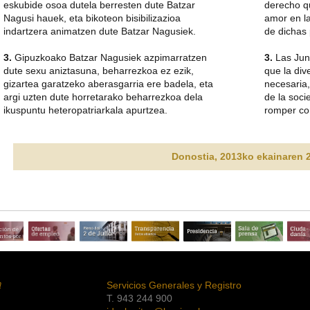
eskubide osoa dutela berresten dute Batzar
derecho q
Nagusi hauek, eta bikoteon bisibilizazioa
amor en la
indartzera animatzen dute Batzar Nagusiek.
de dichas 
3.
Gipuzkoako Batzar Nagusiek azpimarratzen
3.
Las Jun
dute sexu aniztasuna, beharrezkoa ez ezik,
que la di
gizartea garatzeko aberasgarria ere badela, eta
necesaria,
argi uzten dute horretarako beharrezkoa dela
de la soci
ikuspuntu heteropatriarkala apurtzea.
romper con
Donostia, 2013ko ekainaren 2
ción de
tos por
a
Servicios Generales y Registro
T. 943 244 900