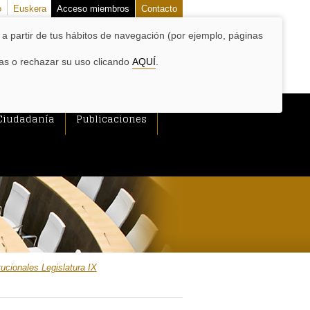
o
Euskera
Acceso miembros
Contacto
o a partir de tus hábitos de navegación (por ejemplo, páginas
las o rechazar su uso clicando
AQUÍ
.
Ciudadanía
Publicaciones
tucionales Legislatura IX