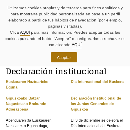
AYUDAS
Saltar
Saltar
Agenda
Iniciativas
BUSCADORES
Utilizamos cookies propias y de terceros para fines analíticos y
A
al
al
parlamentaria.
parlamentarias.
LA
contenido.
menú.
para mostrarte publicidad personalizada en base a un perfil
NAVEGACIÓN:
elaborado a partir de tus hábitos de navegación (por ejemplo,
páginas visitadas).
MENÚ
MENÚS
Clica
AQUÍ
para más información. Puedes aceptar todas las
PRINCIPAL
DE
cookies pulsando el botón "Aceptar" o configurarlas o rechazar su
DE
APOYO:
LA
uso clicando
AQUÍ
.
PÁGINA:
Iniciativas
Aceptar
RUTA
Declaración institucional
DE
CONTENIDO
ACCESO
PRINCIPAL
A
DE
Euskararen Nazioarteko
Día Internacional del Euskera
LA
LA
Eguna
PÁGINA
PÁGINA
ACTUAL
Gipuzkoako Batzar
Declaración Institucional de
Nagusietako Erakunde
las Juntas Generales de
Adierazpena
Gipuzkoa
Abenduaren 3a Euskararen
El 3 de diciembre se celebra el
Nazioarteko Eguna dugu,
Día Internacional del Euskera,