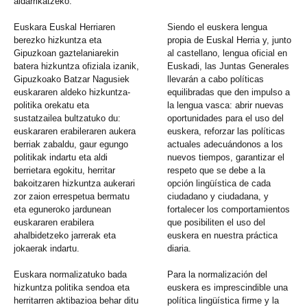
aldarrikatzeko.
Euskara Euskal Herriaren
Siendo el euskera lengua
berezko hizkuntza eta
propia de Euskal Herria y, junto
Gipuzkoan gaztelaniarekin
al castellano, lengua oficial en
batera hizkuntza ofiziala izanik,
Euskadi, las Juntas Generales
Gipuzkoako Batzar Nagusiek
llevarán a cabo políticas
euskararen aldeko hizkuntza-
equilibradas que den impulso a
politika orekatu eta
la lengua vasca: abrir nuevas
sustatzailea bultzatuko du:
oportunidades para el uso del
euskararen erabileraren aukera
euskera, reforzar las políticas
berriak zabaldu, gaur egungo
actuales adecuándonos a los
politikak indartu eta aldi
nuevos tiempos, garantizar el
berrietara egokitu, herritar
respeto que se debe a la
bakoitzaren hizkuntza aukerari
opción lingüística de cada
zor zaion errespetua bermatu
ciudadano y ciudadana, y
eta eguneroko jardunean
fortalecer los comportamientos
euskararen erabilera
que posibiliten el uso del
ahalbidetzeko jarrerak eta
euskera en nuestra práctica
jokaerak indartu.
diaria.
Euskara normalizatuko bada
Para la normalización del
hizkuntza politika sendoa eta
euskera es imprescindible una
herritarren aktibazioa behar ditu
política lingüística firme y la