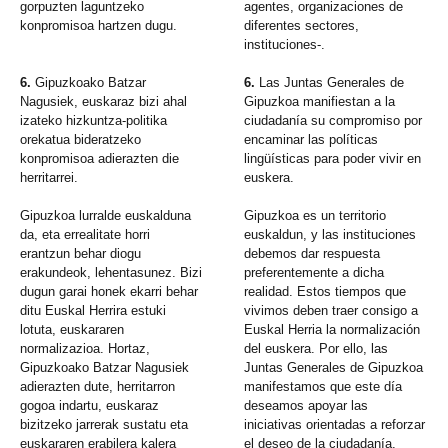
gorpuzten laguntzeko
agentes, organizaciones de
konpromisoa hartzen dugu.
diferentes sectores,
instituciones-.
6.
Gipuzkoako Batzar
6.
Las Juntas Generales de
Nagusiek, euskaraz bizi ahal
Gipuzkoa manifiestan a la
izateko hizkuntza-politika
ciudadanía su compromiso por
orekatua bideratzeko
encaminar las políticas
konpromisoa adierazten die
lingüísticas para poder vivir en
herritarrei.
euskera.
Gipuzkoa lurralde euskalduna
Gipuzkoa es un territorio
da, eta errealitate horri
euskaldun, y las instituciones
erantzun behar diogu
debemos dar respuesta
erakundeok, lehentasunez. Bizi
preferentemente a dicha
dugun garai honek ekarri behar
realidad. Estos tiempos que
ditu Euskal Herrira estuki
vivimos deben traer consigo a
lotuta, euskararen
Euskal Herria la normalización
normalizazioa. Hortaz,
del euskera. Por ello, las
Gipuzkoako Batzar Nagusiek
Juntas Generales de Gipuzkoa
adierazten dute, herritarron
manifestamos que este día
gogoa indartu, euskaraz
deseamos apoyar las
bizitzeko jarrerak sustatu eta
iniciativas orientadas a reforzar
euskararen erabilera kalera
el deseo de la ciudadanía,