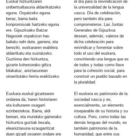
Euskal hizkuntzaren
el día para la reivindicación de
unibertsaltasuna aldarrikatzeko
la universalidad de la lengua
eguna. Ospatzeko eguna
vasca. Día de celebración,
beraz, baina baita
pero también día para
konpromisoak hartzeko eguna
comprometerse. Las Juntas
ere. Gipuzkoako Batzar
Generales de Gipuzkoa
Nagusiek ospakizun hau
desean, además, valerse de
baliatu nahi dute, gainera, eta
dicha celebración para
bereziki, euskararen erabilera
reivindicar y fomentar sobre
aldarrikatu eta sustatzeko.
todo el uso del euskera,
Guztiona den hizkuntza,
convirtiendo una lengua que es
gizarte kohesiorako giltza
de todos y todas como llave
bilakatuz, aniztasunean
para la cohesión social, para
oinarritutako herria eraikitzeko.
construir un pueblo basado en
la pluralidad.
Euskara euskal gizartearen
El euskera es patrimonio de la
ondarea da, haren historiaren
sociedad vasca y es,
eta kulturaren osagarri
esencialmente, un elemento
ezinbestekoa. Baina, aldi
inseparable de su historia y su
berean, eta munduko gainerako
cultura. Pero, como todas las
hizkuntza guztiak bezala,
demás lenguas del mundo, es
eleaniztasuna ezaugarritzat
también patrimonio de la
duen gizadi osoaren ondare ere
humanidad, que entre sus