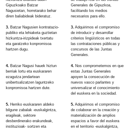
Gipuzkoako Batzar
Generales de Gipuzkoa,
Nagusietan, horretarako behar
facilitando los medios
diren baliabideak bideratuz.
necesarios para ello.
3.
Batzar Nagusien kontratazio-
3.
Adquirimos el compromiso
publiko eta lehiaketa guztietan
de introducir y desarrollar
hizkuntza-irizpideak txertatu
criterios lingüísticos en todas
eta garatzeko konpromisoa
las contrataciones públicas y
hartzen dugu.
concursos de las Juntas
Generales.
4.
Batzar Nagusi hauek hiztun
4.
Nos comprometemos en que
berriak lortu eta euskararen
estas Juntas Generales
ezagutza jendartean
apoyen la consecución de
unibertsalizatzen laguntzeko
nuevos vasco parlantes y
konpromisoa hartzen dute.
universalizar el conocimiento
del euskera en la sociedad.
5.
Herriko euskararen aldeko
5.
Adquirimos el compromiso
bilgune zabalak -euskalgintza,
de colaborar en la creación y
eragileak, sektore
materialización de amplios
desberdinerako erakundeak,
espacios a favor del euskera
instituzioak- sortzen eta
en el territorio -euskalgintza,