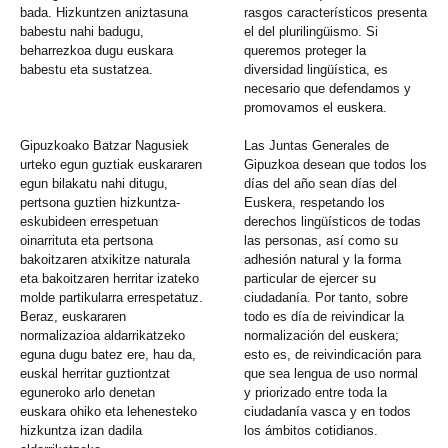
bada. Hizkuntzen aniztasuna
rasgos característicos presenta
babestu nahi badugu,
el del plurilingüismo. Si
beharrezkoa dugu euskara
queremos proteger la
babestu eta sustatzea.
diversidad lingüística, es
necesario que defendamos y
promovamos el euskera.
Gipuzkoako Batzar Nagusiek
Las Juntas Generales de
urteko egun guztiak euskararen
Gipuzkoa desean que todos los
egun bilakatu nahi ditugu,
días del año sean días del
pertsona guztien hizkuntza-
Euskera, respetando los
eskubideen errespetuan
derechos lingüísticos de todas
oinarrituta eta pertsona
las personas, así como su
bakoitzaren atxikitze naturala
adhesión natural y la forma
eta bakoitzaren herritar izateko
particular de ejercer su
molde partikularra errespetatuz.
ciudadanía. Por tanto, sobre
Beraz, euskararen
todo es día de reivindicar la
normalizazioa aldarrikatzeko
normalización del euskera;
eguna dugu batez ere, hau da,
esto es, de reivindicación para
euskal herritar guztiontzat
que sea lengua de uso normal
eguneroko arlo denetan
y priorizado entre toda la
euskara ohiko eta lehenesteko
ciudadanía vasca y en todos
hizkuntza izan dadila
los ámbitos cotidianos.