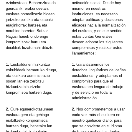
ezinbestean. Beharrezkoa da
activación social. Desde hoy
gaurdanik, erakundeetan,
mismo, en nuestras
euskara normalizazio bidean
instituciones, es necesario
jartzeko politika eta erabaki
adoptar políticas y decisiones
eraginkorrak hartzea eta
eficaces hacia la normalización
norabide horretan Batzar
del euskera, y en ese sentido
Nagusi hauek ondorengo
estas Juntas Generales
konpromisoak hartu eta
desean adoptar los siguientes
deialdiak luzatu nahi dituzte:
compromisos y realizar estos
llamamientos:
1.
Euskaldunen hizkuntza
1.
Garantizaremos los
eskubideak bermatuko ditugu,
derechos lingüísticos de los/las
eta euskara administrazio
euskaldunes, y adoptamos el
osoan lan eta zerbitzu
compromiso para que el
hizkuntza bihurtzeko
euskera sea lengua de trabajo
konpromisoa hartzen dugu.
y de servicio en toda la
administración.
2.
Gure egunerokotasunean
2.
Nos comprometemos a usar
euskara gero eta gehiago
cada vez más el euskera en
erabiltzeko konpromisoa
nuestro quehacer diario, para
hartzen dugu, benetako lan
que se convierta en el idioma
hizkuntza bilakatu dadin
de trabajo real en las Juntas