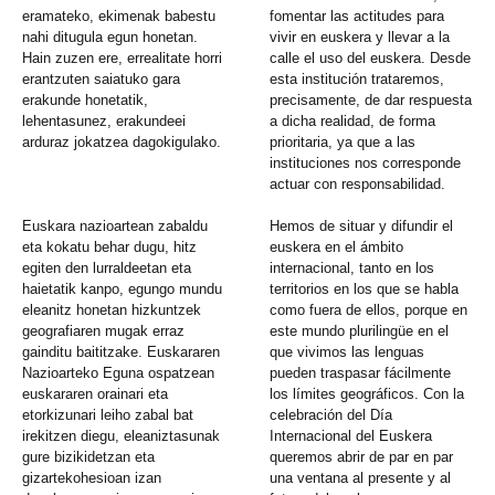
eramateko, ekimenak babestu
fomentar las actitudes para
nahi ditugula egun honetan.
vivir en euskera y llevar a la
Hain zuzen ere, errealitate horri
calle el uso del euskera. Desde
erantzuten saiatuko gara
esta institución trataremos,
erakunde honetatik,
precisamente, de dar respuesta
lehentasunez, erakundeei
a dicha realidad, de forma
arduraz jokatzea dagokigulako.
prioritaria, ya que a las
instituciones nos corresponde
actuar con responsabilidad.
Euskara nazioartean zabaldu
Hemos de situar y difundir el
eta kokatu behar dugu, hitz
euskera en el ámbito
egiten den lurraldeetan eta
internacional, tanto en los
haietatik kanpo, egungo mundu
territorios en los que se habla
eleanitz honetan hizkuntzek
como fuera de ellos, porque en
geografiaren mugak erraz
este mundo plurilingüe en el
gainditu baititzake. Euskararen
que vivimos las lenguas
Nazioarteko Eguna ospatzean
pueden traspasar fácilmente
euskararen orainari eta
los límites geográficos. Con la
etorkizunari leiho zabal bat
celebración del Día
irekitzen diegu, eleaniztasunak
Internacional del Euskera
gure bizikidetzan eta
queremos abrir de par en par
gizartekohesioan izan
una ventana al presente y al