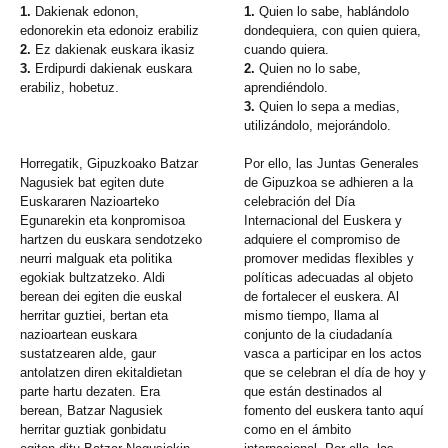
1.
Dakienak edonon,
1.
Quien lo sabe, hablándolo
edonorekin eta edonoiz erabiliz
dondequiera, con quien quiera,
2.
Ez dakienak euskara ikasiz
cuando quiera.
3.
Erdipurdi dakienak euskara
2.
Quien no lo sabe,
erabiliz, hobetuz.
aprendiéndolo.
3.
Quien lo sepa a medias,
utilizándolo, mejorándolo.
Horregatik, Gipuzkoako Batzar
Por ello, las Juntas Generales
Nagusiek bat egiten dute
de Gipuzkoa se adhieren a la
Euskararen Nazioarteko
celebración del Día
Egunarekin eta konpromisoa
Internacional del Euskera y
hartzen du euskara sendotzeko
adquiere el compromiso de
neurri malguak eta politika
promover medidas flexibles y
egokiak bultzatzeko. Aldi
políticas adecuadas al objeto
berean dei egiten die euskal
de fortalecer el euskera. Al
herritar guztiei, bertan eta
mismo tiempo, llama al
nazioartean euskara
conjunto de la ciudadanía
sustatzearen alde, gaur
vasca a participar en los actos
antolatzen diren ekitaldietan
que se celebran el día de hoy y
parte hartu dezaten. Era
que están destinados al
berean, Batzar Nagusiek
fomento del euskera tanto aquí
herritar guztiak gonbidatu
como en el ámbito