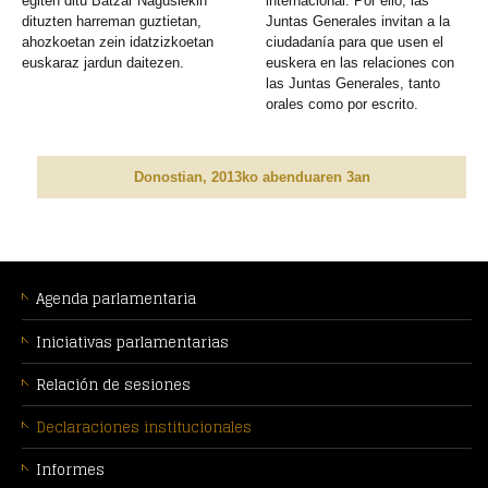
egiten ditu Batzar Nagusiekin
internacional. Por ello, las
dituzten harreman guztietan,
Juntas Generales invitan a la
ahozkoetan zein idatzizkoetan
ciudadanía para que usen el
euskaraz jardun daitezen.
euskera en las relaciones con
las Juntas Generales, tanto
orales como por escrito.
Donostian, 2013ko abenduaren 3an
MENÚ
CONTEXTUAL
Agenda parlamentaria
Iniciativas parlamentarias
Relación de sesiones
Declaraciones institucionales
Informes