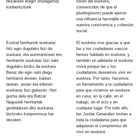
dezakeen eragin onuragarriaz
futuro del euskera,
konbentziturik.
convencidos de que el
plurilingüismo puede ejercer
una influencia favorable en
nuestra convivencia y cohesión
social.
Euskal herritarrok euskaraz
El euskera vive gracias a que
hitz egin dugulako bizi da
las y los ciudadanos vascos
euskara; eta aurrerantzean ere,
hemos hablado en euskera; y
herritarrok euskaraz bizi nahi
también en adelante el euskera
dugulako biziko da euskara.
vivirá porque las y los
Beraz dei egin nahi diegu
ciudadanos deseamos vivir en
herritarroi etxean, kalean,
euskera. Por tanto, hacemos
lanean, aisian eta edonon
un llamamiento a la ciudadanía
euskaraz bizi gaitezen. Hori
para que vivamos en euskera
guztia dela eta Batzar
en casa, en la calle, en el
Nagusiek herritarrak
trabajo, en el ocio y en
gonbidatzen ditu euskaraz
cualquier lugar. Por todo ello,
bizitzeko konpromisoa har
las Juntas Generales invitan a
dezaten:
toda la ciudadanía para que
adquieran el compromiso de
vivir en euskera: