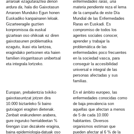
arraroak ezagutaraztea denon
enfermedades raras, una
ardura da
, hala dio Gaixotasun
materia pendiente
reza el lema
Arraroen Munduko Egun honen
de la campaña de este Día
Euskadiko kanpainaren leloak.
Mundial de las Enfermedades
Gizarteeragile guztien
Raras en Euskadi. Es
konpromisoa da euskal
compromiso de todos los
gizartean oso ohikoak ez diren
agentes sociales conocer,
gaixotasunen problematika
aprender y trabajar la
ezagutu, ikasi eta lantzea,
problemática de las
eragindako pertsonen eta haien
enfermedades poco frecuentes
familien irisgarritasun unibertsal
en la sociedad vasca, para
eta integrala lortzeko.
conseguir la accesibilidad
universal e integral de las
personas afectadas y sus
familias.
Europan, prebalentzia txikiko
En el ámbito europeo, las
gaixotasuntzat jotzen dira
enfermedades conocidas como
10.000 biztanleko 5i baino
de baja prevalencia son
gutxiagori eragiten dietenak.
aquellas que afectan a menos
Zenbait erakunderen arabera,
de 5 de cada 10.000
gure inguruko herrialdeetan %
habitantes. Diversos
6rengan izan dezakete eragina,
organismos estiman que
baina epidemiologia-datuak oso
pueden afectar al 6 % de la