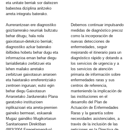
eta unitate berriak sor daitezen
babestea diziplina anitzeko
arreta integratu baterako.
Aurrerantzean ere diagnostiko
Debemos continuar impulsando
goiztiarrerako neurriak bultzatu
medidas de diagnóstico precoz
behar ditugu, hala nola
como la incorporación de
gaixotasun-detekzio berriak;
nuevas detecciones de
diagnostiko azkar baterako
enfermedades, seguir
ibilbidea hobetu behar dugu eta
mejorando el itinerario para un
informazioa eman behar diegu
diagnóstico rápido y dotando a
larrialdietako zerbitzuei eta
los servicios de urgencia y a
lehen mailako arretako
los servicios de atención
zerbitzuei gaixotasun arraroen
primaria de información sobre
eta haietarako erreferentziako
enfermedades raras y sus
zentroen inguruan; eutsi egin
centros de referencia,
behar diegu Gaixotasun
manteniendo la implicación de
Arraroetako Jardunerako Plana
las instituciones en el
garatzeko instituzioen
desarrollo del Plan de
inplikazioari eta arreta-premien
Actuación de Enfermedades
gaineko bermeari, eskaerak
Raras y la garantía sobre
Mugaz gaindiko Mugikortasun
necesidades asistenciales, a
Sanitarioaren Direktiban
través de la inclusión de las
(883/2004 Erregelamendua)
peticiones en la Directiva de