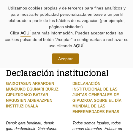
AYUDAS
Saltar
Saltar
Agenda
Iniciativas
BUSCADORES
Utilizamos cookies propias y de terceros para fines analíticos y
A
al
al
parlamentaria.
parlamentarias.
LA
contenido.
menú.
para mostrarte publicidad personalizada en base a un perfil
NAVEGACIÓN:
elaborado a partir de tus hábitos de navegación (por ejemplo,
páginas visitadas).
MENÚ
MENÚS
Clica
AQUÍ
para más información. Puedes aceptar todas las
PRINCIPAL
DE
cookies pulsando el botón "Aceptar" o configurarlas o rechazar su
DE
APOYO:
LA
uso clicando
AQUÍ
.
PÁGINA:
Iniciativas
Aceptar
RUTA
Declaración institucional
DE
CONTENIDO
ACCESO
PRINCIPAL
A
DE
GAIXOTASUN ARRAROEN
DECLARACIÓN
LA
LA
MUNDUKO EGUNARI BURUZ
INSTITUCIONAL DE LAS
PÁGINA
PÁGINA
GIPUZKOAKO BATZAR
JUNTAS GENERALES DE
ACTUAL
NAGUSIEN ADIERAZPEN
GIPUZKOA SOBRE EL DÍA
INSTITUZIONALA
MUNDIAL DE LAS
ENFERMEDADES RARAS
Denok gara berdinak, denok
Todos somos iguales, todos
gara desberdinak. Gaixotasun
somos diferentes. Educar en