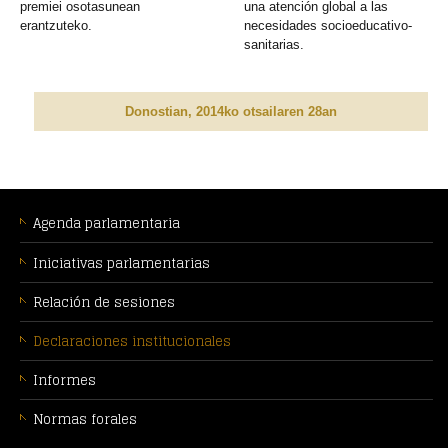
premiei osotasunean
una atención global a las
erantzuteko.
necesidades socioeducativo-
sanitarias.
Donostian, 2014ko otsailaren 28an
MENÚ
CONTEXTUAL
Agenda parlamentaria
Iniciativas parlamentarias
Relación de sesiones
Declaraciones institucionales
Informes
Normas forales