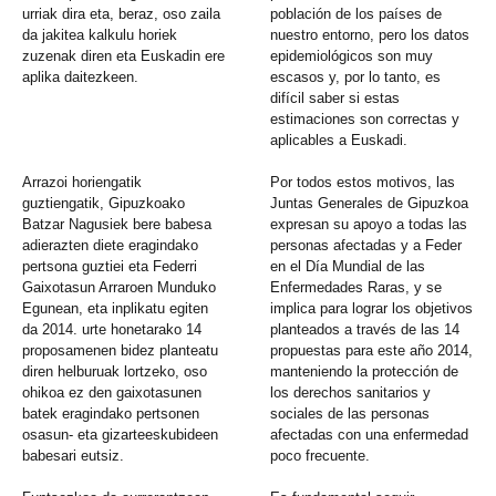
urriak dira eta, beraz, oso zaila
población de los países de
da jakitea kalkulu horiek
nuestro entorno, pero los datos
zuzenak diren eta Euskadin ere
epidemiológicos son muy
aplika daitezkeen.
escasos y, por lo tanto, es
difícil saber si estas
estimaciones son correctas y
aplicables a Euskadi.
Arrazoi horiengatik
Por todos estos motivos, las
guztiengatik, Gipuzkoako
Juntas Generales de Gipuzkoa
Batzar Nagusiek bere babesa
expresan su apoyo a todas las
adierazten diete eragindako
personas afectadas y a Feder
pertsona guztiei eta Federri
en el Día Mundial de las
Gaixotasun Arraroen Munduko
Enfermedades Raras, y se
Egunean, eta inplikatu egiten
implica para lograr los objetivos
da 2014. urte honetarako 14
planteados a través de las 14
proposamenen bidez planteatu
propuestas para este año 2014,
diren helburuak lortzeko, oso
manteniendo la protección de
ohikoa ez den gaixotasunen
los derechos sanitarios y
batek eragindako pertsonen
sociales de las personas
osasun- eta gizarteeskubideen
afectadas con una enfermedad
babesari eutsiz.
poco frecuente.