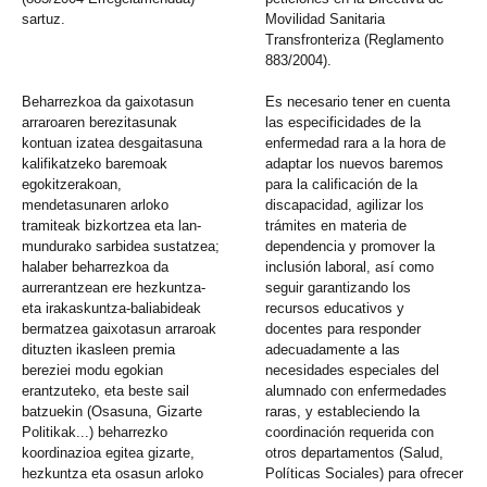
sartuz.
Movilidad Sanitaria
Transfronteriza (Reglamento
883/2004).
Beharrezkoa da gaixotasun
Es necesario tener en cuenta
arraroaren berezitasunak
las especificidades de la
kontuan izatea desgaitasuna
enfermedad rara a la hora de
kalifikatzeko baremoak
adaptar los nuevos baremos
egokitzerakoan,
para la calificación de la
mendetasunaren arloko
discapacidad, agilizar los
tramiteak bizkortzea eta lan-
trámites en materia de
mundurako sarbidea sustatzea;
dependencia y promover la
halaber beharrezkoa da
inclusión laboral, así como
aurrerantzean ere hezkuntza-
seguir garantizando los
eta irakaskuntza-baliabideak
recursos educativos y
bermatzea gaixotasun arraroak
docentes para responder
dituzten ikasleen premia
adecuadamente a las
bereziei modu egokian
necesidades especiales del
erantzuteko, eta beste sail
alumnado con enfermedades
batzuekin (Osasuna, Gizarte
raras, y estableciendo la
Politikak...) beharrezko
coordinación requerida con
koordinazioa egitea gizarte,
otros departamentos (Salud,
hezkuntza eta osasun arloko
Políticas Sociales) para ofrecer