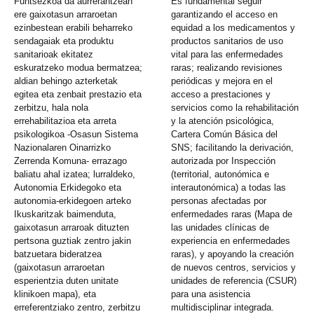
Funtsezkoa da aurrerantzean
Es fundamental seguir
ere gaixotasun arraroetan
garantizando el acceso en
ezinbestean erabili beharreko
equidad a los medicamentos y
sendagaiak eta produktu
productos sanitarios de uso
sanitarioak ekitatez
vital para las enfermedades
eskuratzeko modua bermatzea;
raras; realizando revisiones
aldian behingo azterketak
periódicas y mejora en el
egitea eta zenbait prestazio eta
acceso a prestaciones y
zerbitzu, hala nola
servicios como la rehabilitación
errehabilitazioa eta arreta
y la atención psicológica,
psikologikoa -Osasun Sistema
Cartera Común Básica del
Nazionalaren Oinarrizko
SNS; facilitando la derivación,
Zerrenda Komuna- errazago
autorizada por Inspección
baliatu ahal izatea; lurraldeko,
(territorial, autonómica e
Autonomia Erkidegoko eta
interautonómica) a todas las
autonomia-erkidegoen arteko
personas afectadas por
Ikuskaritzak baimenduta,
enfermedades raras (Mapa de
gaixotasun arraroak dituzten
las unidades clínicas de
pertsona guztiak zentro jakin
experiencia en enfermedades
batzuetara bideratzea
raras), y apoyando la creación
(gaixotasun arraroetan
de nuevos centros, servicios y
esperientzia duten unitate
unidades de referencia (CSUR)
klinikoen mapa), eta
para una asistencia
erreferentziako zentro, zerbitzu
multidisciplinar integrada.