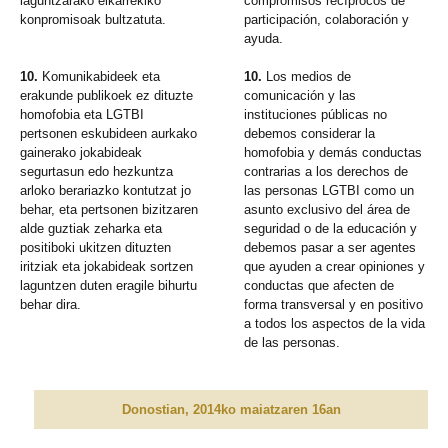
laguntzarako elkarrekiko
compromisos recíprocos de
konpromisoak bultzatuta.
participación, colaboración y
ayuda.
10.
Komunikabideek eta
10.
Los medios de
erakunde publikoek ez dituzte
comunicación y las
homofobia eta LGTBI
instituciones públicas no
pertsonen eskubideen aurkako
debemos considerar la
gainerako jokabideak
homofobia y demás conductas
segurtasun edo hezkuntza
contrarias a los derechos de
arloko berariazko kontutzat jo
las personas LGTBI como un
behar, eta pertsonen bizitzaren
asunto exclusivo del área de
alde guztiak zeharka eta
seguridad o de la educación y
positiboki ukitzen dituzten
debemos pasar a ser agentes
iritziak eta jokabideak sortzen
que ayuden a crear opiniones y
laguntzen duten eragile bihurtu
conductas que afecten de
behar dira.
forma transversal y en positivo
a todos los aspectos de la vida
de las personas.
Donostian, 2014ko maiatzaren 16an