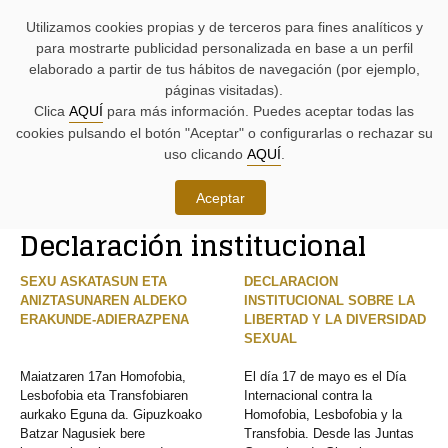
AYUDAS
Saltar
Saltar
Agenda
Iniciativas
BUSCADORES
Utilizamos cookies propias y de terceros para fines analíticos y
A
al
al
parlamentaria.
parlamentarias.
LA
contenido.
menú.
para mostrarte publicidad personalizada en base a un perfil
NAVEGACIÓN:
elaborado a partir de tus hábitos de navegación (por ejemplo,
páginas visitadas).
MENÚ
MENÚS
Clica
AQUÍ
para más información. Puedes aceptar todas las
PRINCIPAL
DE
cookies pulsando el botón "Aceptar" o configurarlas o rechazar su
DE
APOYO:
LA
uso clicando
AQUÍ
.
PÁGINA:
Iniciativas
Aceptar
RUTA
Declaración institucional
DE
CONTENIDO
ACCESO
PRINCIPAL
A
DE
SEXU ASKATASUN ETA
DECLARACION
LA
LA
ANIZTASUNAREN ALDEKO
INSTITUCIONAL SOBRE LA
PÁGINA
PÁGINA
ERAKUNDE-ADIERAZPENA
LIBERTAD Y LA DIVERSIDAD
ACTUAL
SEXUAL
Maiatzaren 17an Homofobia,
El día 17 de mayo es el Día
Lesbofobia eta Transfobiaren
Internacional contra la
aurkako Eguna da. Gipuzkoako
Homofobia, Lesbofobia y la
Batzar Nagusiek bere
Transfobia. Desde las Juntas