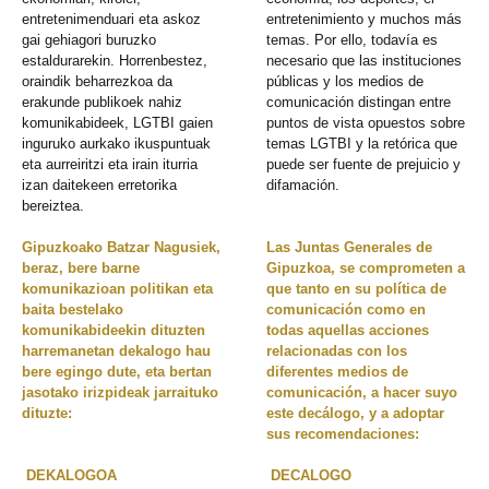
entretenimenduari eta askoz
entretenimiento y muchos más
gai gehiagori buruzko
temas. Por ello, todavía es
estaldurarekin. Horrenbestez,
necesario que las instituciones
oraindik beharrezkoa da
públicas y los medios de
erakunde publikoek nahiz
comunicación distingan entre
komunikabideek, LGTBI gaien
puntos de vista opuestos sobre
inguruko aurkako ikuspuntuak
temas LGTBI y la retórica que
eta aurreiritzi eta irain iturria
puede ser fuente de prejuicio y
izan daitekeen erretorika
difamación.
bereiztea.
Gipuzkoako Batzar Nagusiek,
Las Juntas Generales de
beraz, bere barne
Gipuzkoa, se comprometen a
komunikazioan politikan eta
que tanto en su política de
baita bestelako
comunicación como en
komunikabideekin dituzten
todas aquellas acciones
harremanetan dekalogo hau
relacionadas con los
bere egingo dute, eta bertan
diferentes medios de
jasotako irizpideak jarraituko
comunicación, a hacer suyo
dituzte:
este decálogo, y a adoptar
sus recomendaciones:
DEKALOGOA
DECALOGO