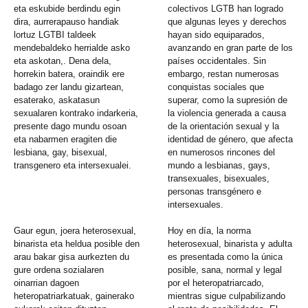
eta eskubide berdindu egin
colectivos LGTB han logrado
dira, aurrerapauso handiak
que algunas leyes y derechos
lortuz LGTBI taldeek
hayan sido equiparados,
mendebaldeko herrialde asko
avanzando en gran parte de los
eta askotan,. Dena dela,
países occidentales. Sin
horrekin batera, oraindik ere
embargo, restan numerosas
badago zer landu gizartean,
conquistas sociales que
esaterako, askatasun
superar, como la supresión de
sexualaren kontrako indarkeria,
la violencia generada a causa
presente dago mundu osoan
de la orientación sexual y la
eta nabarmen eragiten die
identidad de género, que afecta
lesbiana, gay, bisexual,
en numerosos rincones del
transgenero eta intersexualei.
mundo a lesbianas, gays,
transexuales, bisexuales,
personas transgénero e
intersexuales.
Gaur egun, joera heterosexual,
Hoy en día, la norma
binarista eta heldua posible den
heterosexual, binarista y adulta
arau bakar gisa aurkezten du
es presentada como la única
gure ordena sozialaren
posible, sana, normal y legal
oinarrian dagoen
por el heteropatriarcado,
heteropatriarkatuak, gainerako
mientras sigue culpabilizando