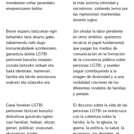
mendeetan zehar jasandako
la más estricta intimidad y
errepresioaren beldur.
secretismo, sintiendo temor por
las represiones mantenidas
durante siglos.
Beste esparru batzuetan egin
Sin olvidar la labor pendiente
beharreko lana ahaztu gabe,
en otros ámbitos, queremos
nabarmendu nahi dugu
recalcar el papel fundamental
komunikabideek ezinbesteko
que juegan los medios de
garrantzia dutela LGTBI
comunicación en la formación
pertsonei buruzko onarpen
de la conciencia pública sobre
soziala lantzeko orduan eta
personas LGTBI, y pueden
baita identitate, harreman,
seguir contribuyendo a la
familia eta bikote aniztasuna
imagen de diversidad y a una
erakutsi eta islatzeko ere.
visibilidad creciente de los
diferentes modelos de familias
y parejas.
Garai honetan LGTBI
El discurso sobre la vida de las
pertsonen bizitzari buruzko
personas LGTBI se entrecruza
diskurtsoa gurutzatu egiten
con la cobertura sobre la
zaio familiari, fedeari, elizari,
familia, la fe, la iglesia, la
gerrari, politikari, osasunari,
guerra, la política, la salud, la
ekonomiari, kirolei,
economía, los deportes, el