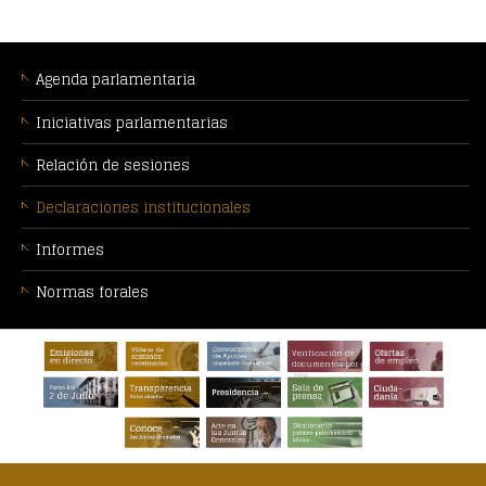
MENÚ
CONTEXTUAL
Agenda parlamentaria
Iniciativas parlamentarias
Relación de sesiones
Declaraciones institucionales
Informes
Normas forales
PIE
Verificación de
DE
documentos por
CSV
PÁGINA: