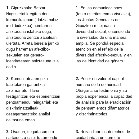
1.
Gipuzkoako Batzar
1.
En las comunicaciones
Nagusietatik egiten den
(tanto escritas como visuales),
komunikazioan (idatzia nahiz
las Juntas Generales de
irudi bidezkoa) herritarren
Gipuzkoa reflejarán la
aniztasuna islatuko dugu,
diversidad social, entendiendo
aniztasuna zentzu zabalean
la diversidad de una manera
ulertuta. Arreta berezia jarriko
amplia. Se pondrá especial
dugu harreman afektibo-
atención en el reflejo de la
sexualen eta genero-
diversidad afectivo-sexual y en
identitatearen aniztasuna isla
las de identidad de género.
dadin.
2.
Komunitatearen giza
2.
Poner en valor el capital
kapitalaren garrantzia
humano de la comunidad.
azpimarratu. Haren
Otorgar a su testimonio y su
testigantzari eta esperientziari
propia experiencia la capacidad
pentsamendu iraingarriak eta
de análisis para la erradicación
diskriminatzaileak
de pensamientos difamatorios
desagerrarazteko analisi
y discriminatorios.
gaitasuna eman.
3.
Osasun, segurtasun eta
3.
Reivindicar los derechos de
partaidetza gaiei tratamendu
ciudadanía a un correcto