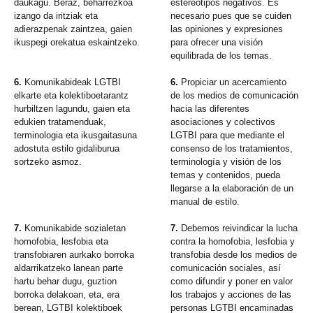
daukagu. Beraz, beharrezkoa
estereotipos negativos. Es
izango da iritziak eta
necesario pues que se cuiden
adierazpenak zaintzea, gaien
las opiniones y expresiones
ikuspegi orekatua eskaintzeko.
para ofrecer una visión
equilibrada de los temas.
6.
Komunikabideak LGTBI
6.
Propiciar un acercamiento
elkarte eta kolektiboetarantz
de los medios de comunicación
hurbiltzen lagundu, gaien eta
hacia las diferentes
edukien tratamenduak,
asociaciones y colectivos
terminologia eta ikusgaitasuna
LGTBI para que mediante el
adostuta estilo gidaliburua
consenso de los tratamientos,
sortzeko asmoz.
terminología y visión de los
temas y contenidos, pueda
llegarse a la elaboración de un
manual de estilo.
7.
Komunikabide sozialetan
7.
Debemos reivindicar la lucha
homofobia, lesfobia eta
contra la homofobia, lesfobia y
transfobiaren aurkako borroka
transfobia desde los medios de
aldarrikatzeko lanean parte
comunicación sociales, así
hartu behar dugu, guztion
como difundir y poner en valor
borroka delakoan, eta, era
los trabajos y acciones de las
berean, LGTBI kolektiboek
personas LGTBI encaminadas