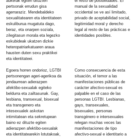
aukerak egiten dituzten
el resto de posibilidades. El
pertsonak errudun gisa
manual de la sexualidad
agerraraziz. Mendebaldeko
occidental se ve así limitado,
sexualitatearen eta identitateen
privado de aceptabilidad social,
eskuliburua mugatuta dago,
legitimidad moral y derecho
beraz, eta onarpen soziala,
legal al resto de las prácticas e
zilegitasun morala eta legezko
identidades posibles.
eskubideak ukatzen dizkie
heteropatriarkatuaren araua
hausten duten sexu praktikei
eta identitateei.
Egoera horren ondorioz, LGTBI
Como consecuencia de esta
pertsonengan ageri-agerikoa da
situación, el temor a las
jendaurrean adierazpen
manifestaciones públicas de
afektibo-sexualak egiteko
carácter afectivo-sexual es
beldurra eta zailtasunak. Gay,
palpable en el caso de las
lesbiana, transexual, bisexual
personas LGTBI. Lesbianas,
eta transgenero eta
gays, transexuales,
intesexualek askotan
bisexuales, personas
intimitatean eta sekretupean
transgénero e intersexuales
baino ez dituzte egiten
relegan muchas veces las
adierazpen afektibo-sexualak
manifestaciones de tipo
eta identitatearekin lotutakoak,
afectivo-sexual e identitario a