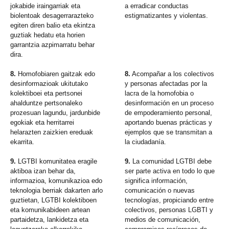
jokabide iraingarriak eta
a erradicar conductas
biolentoak desagerrarazteko
estigmatizantes y violentas.
egiten diren balio eta ekintza
guztiak hedatu eta horien
garrantzia azpimarratu behar
dira.
8.
Homofobiaren gaitzak edo
8.
Acompañar a los colectivos
desinformazioak ukitutako
y personas afectadas por la
kolektiboei eta pertsonei
lacra de la homofobia o
ahalduntze pertsonaleko
desinformación en un proceso
prozesuan lagundu, jardunbide
de empoderamiento personal,
egokiak eta herritarrei
aportando buenas prácticas y
helarazten zaizkien ereduak
ejemplos que se transmitan a
ekarrita.
la ciudadanía.
9.
LGTBI komunitatea eragile
9.
La comunidad LGTBI debe
aktiboa izan behar da,
ser parte activa en todo lo que
informazioa, komunikazioa edo
significa información,
teknologia berriak dakarten arlo
comunicación o nuevas
guztietan, LGTBI kolektiboen
tecnologías, propiciando entre
eta komunikabideen artean
colectivos, personas LGBTI y
partaidetza, lankidetza eta
medios de comunicación,