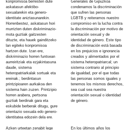
konpromisoa berresten dute
Generales de Gipuzkoa
askatasun afektibo-
condenamos la discriminación
sexualarekin eta genero-
que sufren las personas
identitate aniztasunarekin.
LGBTB y reiteramos nuestro
Horrenbestez, askatasun hori
compromiso en la lucha contra
murrizten duten diskriminazio-
la discriminación por motivo de
mota guztiak gaitzesten
orientación sexual y de
dituzte, eta hauek gainditzeko
identidad de género. Este tipo
lan egiteko konpromisoa
de discriminación está basada
hartzen dute. Izan ere,
en los prejuicios e ignorancia
diskriminazio horren funtsean
creados y alimentados por el
aurreiritziak eta ezjakintasuna
sistema heteropatriarcal; un
daude, sistema
sistema contrario al principio
heteropatriarkalak sortuak eta
de igualdad, por el que todas
ereinak.; berdintasun
las personas somos iguales y
printzipioaren aurkakoa den
tenemos los mismos derechos,
sistema hain zuzen. Printzipio
sea cual sea nuestra
horren arabera, pertsona
orientación sexual o identidad
guztiak berdinak gara eta
de género.
eskubide berberak ditugu, gure
orientazio sexuala edo genero-
identitatea edozein dela ere.
Azken urteetan zenabit lege
En los últimos años los