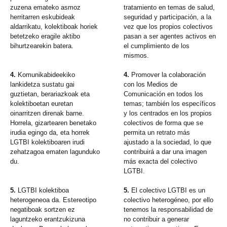
zuzena emateko asmoz
tratamiento en temas de salud,
herritarren eskubideak
seguridad y participación, a la
aldarrikatu, kolektiboak horiek
vez que los propios colectivos
betetzeko eragile aktibo
pasan a ser agentes activos en
bihurtzearekin batera.
el cumplimiento de los
mismos.
4.
Komunikabideekiko
4.
Promover la colaboración
lankidetza sustatu gai
con los Medios de
guztietan, berariazkoak eta
Comunicación en todos los
kolektiboetan euretan
temas; también los específicos
oinarritzen direnak barne.
y los centrados en los propios
Horrela, gizartearen benetako
colectivos de forma que se
irudia egingo da, eta horrek
permita un retrato más
LGTBI kolektiboaren irudi
ajustado a la sociedad, lo que
zehatzagoa ematen lagunduko
contribuirá a dar una imagen
du.
más exacta del colectivo
LGTBI.
5.
LGTBI kolektiboa
5.
El colectivo LGTBI es un
heterogeneoa da. Estereotipo
colectivo heterogéneo, por ello
negatiboak sortzen ez
tenemos la responsabilidad de
laguntzeko erantzukizuna
no contribuir a generar