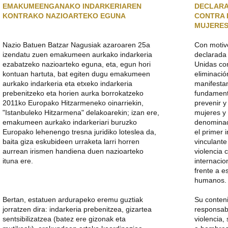
NAGUSIA
EMAKUMEENGANAKO INDARKERIAREN
DECLARA
KONTRAKO NAZIOARTEKO EGUNA
CONTRA 
MUJERE
Nazio Batuen Batzar Nagusiak azaroaren 25a
Con motiv
izendatu zuen emakumeen aurkako indarkeria
declarada
ezabatzeko nazioarteko eguna, eta, egun hori
Unidas co
kontuan hartuta, bat egiten dugu emakumeen
eliminació
aurkako indarkeria eta etxeko indarkeria
manifesta
prebenitzeko eta horien aurka borrokatzeko
fundament
2011ko Europako Hitzarmeneko oinarriekin,
prevenir y
"Istanbuleko Hitzarmena" delakoarekin; izan ere,
mujeres y 
emakumeen aurkako indarkeriari buruzko
denominad
Europako lehenengo tresna juridiko loteslea da,
el primer 
baita giza eskubideen urraketa larri horren
vinculante
aurrean irismen handiena duen nazioarteko
violencia 
ituna ere.
internaci
frente a e
humanos.
Bertan, estatuen ardurapeko eremu guztiak
Su conten
jorratzen dira: indarkeria prebenitzea, gizartea
responsabi
sentsibilizatzea (batez ere gizonak eta
violencia,