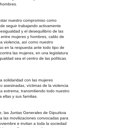
 hombres.
star nuestro compromiso como
n de seguir trabajando activamente
desigualdad y el desequilibrio de las
s entre mujeres y hombres, caldo de
 la violencia, así como nuestro
o en la respuesta ante todo tipo de
 contra las mujeres, en una legislatura
gualdad sea el centro de las políticas.
a solidaridad con las mujeres
o asesinadas, víctimas de la violencia
ás extrema, transmitiendo todo nuestro
 ellas y sus familias.
e, las Juntas Generales de Gipuzkoa
a las movilizaciones convocadas para
oviembre e invitan a toda la sociedad