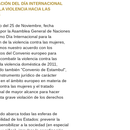
CIÓN DEL DÍA INTERNACIONAL
LA VIOLENCIA HACIA LAS
S
o del 25 de Noviembre, fecha
 por la Asamblea General de Naciones
mo Día Internacional para la
n de la violencia contra las mujeres,
mos nuestro acuerdo con los
os del Convenio europeo para
 combatir la violencia contra las
la violencia doméstica de 2011,
o también "Convenio de Estambul",
instrumento jurídico de carácter
 en el ámbito europeo en materia de
contra las mujeres y el tratado
onal de mayor alcance para hacer
sta grave violación de los derechos
ido abarca todas las esferas de
lidad de los Estados: prevenir la
 sensibilizar a la sociedad (en especial