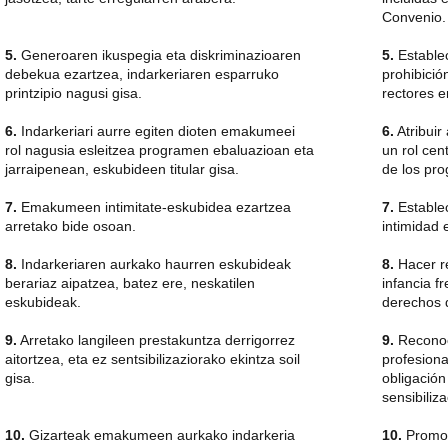
Convenio.
5.
Generoaren ikuspegia eta diskriminazioaren
5.
Establec
debekua ezartzea, indarkeriaren esparruko
prohibició
printzipio nagusi gisa.
rectores e
6.
Indarkeriari aurre egiten dioten emakumeei
6.
Atribuir
rol nagusia esleitzea programen ebaluazioan eta
un rol cen
jarraipenean, eskubideen titular gisa.
de los pro
7.
Emakumeen intimitate-eskubidea ezartzea
7.
Establec
arretako bide osoan.
intimidad 
8.
Indarkeriaren aurkako haurren eskubideak
8.
Hacer re
berariaz aipatzea, batez ere, neskatilen
infancia fr
eskubideak.
derechos d
9.
Arretako langileen prestakuntza derrigorrez
9.
Reconoce
aitortzea, eta ez sentsibilizaziorako ekintza soil
profesion
gisa.
obligació
sensibiliza
10.
Gizarteak emakumeen aurkako indarkeria
10.
Promov