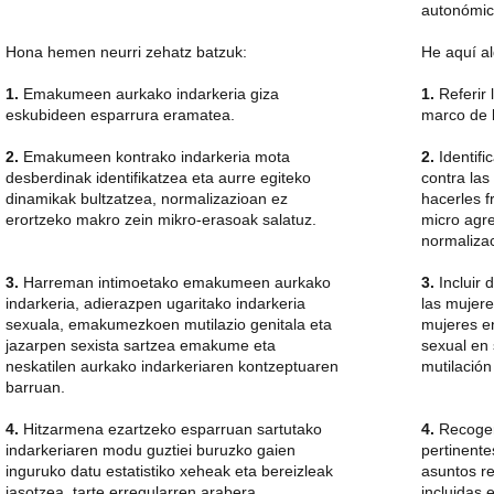
autonómic
Hona hemen neurri zehatz batzuk:
He aquí a
1.
Emakumeen aurkako indarkeria giza
1.
Referir 
eskubideen esparrura eramatea.
marco de 
2.
Emakumeen kontrako indarkeria mota
2.
Identific
desberdinak identifikatzea eta aurre egiteko
contra las
dinamikak bultzatzea, normalizazioan ez
hacerles 
erortzeko makro zein mikro-erasoak salatuz.
micro agre
normaliza
3.
Harreman intimoetako emakumeen aurkako
3.
Incluir 
indarkeria, adierazpen ugaritako indarkeria
las mujere
sexuala, emakumezkoen mutilazio genitala eta
mujeres en
jazarpen sexista sartzea emakume eta
sexual en 
neskatilen aurkako indarkeriaren kontzeptuaren
mutilación
barruan.
4.
Hitzarmena ezartzeko esparruan sartutako
4.
Recoger 
indarkeriaren modu guztiei buruzko gaien
pertinente
inguruko datu estatistiko xeheak eta bereizleak
asuntos re
jasotzea, tarte erregularren arabera.
incluidas 