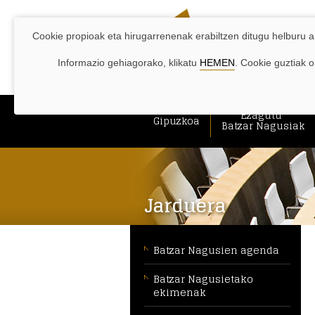
ARAKATZEKO
Edukira
Menura
Batzar
Batzar
BILATZAILEAK
LAGUNTZAK:
joan
joan
Nagusien
Nagusietako
zuzenean.
zuzenean.
agenda.
ekimenak.
Cookie propioak eta hirugarrenenak erabiltzen ditugu helburu ana
Informazio gehiagorako, klikatu
HEMEN
. Cookie guztiak 
ORRIAREN
MENU
Ezagutu
Gipuzkoa
NAGUSIA:
Batzar Nagusiak
Jarduera
MENÚ
CONTEXTUAL
Batzar Nagusien agenda
[eu]
Batzar Nagusietako
ekimenak