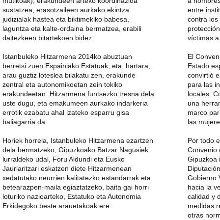
mutikoak), erakundeen arteko koordinazioa
a hombres 
sustatzea, erasotzaileen aurkako ekintza
entre inst
judizialak hastea eta biktimekiko babesa,
contra lo
laguntza eta kalte-ordaina bermatzea, erabili
protección
daitezkeen bitartekoen bidez.
víctimas a
Istanbuleko Hitzarmena 2014ko abuztuan
El Conveni
berretsi zuen Espainiako Estatuak, eta, hartara,
Estado es
arau guztiz loteslea bilakatu zen, erakunde
convirtió
zentral eta autonomikoetan zein tokiko
para las i
erakundeetan. Hitzarmena funtsezko tresna dela
locales. 
uste dugu, eta emakumeen aurkako indarkeria
una herra
errotik ezabatu ahal izateko esparru gisa
marco para
baliagarria da.
las mujere
Horiek horrela, Istanbuleko Hitzarmena ezartzen
Por todo e
dela bermatzeko, Gipuzkoako Batzar Nagusiek
Convenio 
lurraldeko udal, Foru Aldundi eta Eusko
Gipuzkoa 
Jaurlaritzari eskatzen diete Hitzarmenean
Diputación
xedatutako neurrien kalitatezko estandarrak eta
Gobierno 
betearazpen-maila egiaztatzeko, baita gai horri
hacia la v
loturiko nazioarteko, Estatuko eta Autonomia
calidad y 
Erkidegoko beste arauetakoak ere.
medidas r
otras norm