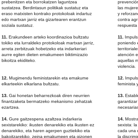
prebenitzen eta borrokatzen laguntzea
prevención
sustatzea. Berdintasun politikak sustatuz eta
las mujere
eraso matxisten kontrako protokoloak indartuz
y reforza
edo martxan jarriz eta gizartearen erantzun
contra ag
soziala sustatuz.
respuesta 
11.
Erakundeen arteko koordinazioa bultzatu
11.
Impulsa
tokiko eta lurraldeko protokoloak martxan jarriz,
poniendo 
arreta zerbitzuak hobetzeko eta indarkeriari
territorial
aurre egiten dieten emakumeen biktimizazio
atención e
bikoitza ekiditeko.
aquellas m
violencia.
12.
Mugimendu feministarekin eta emakume
12.
Impuls
elkarteekin elkarlana bultzatu.
feminista 
13.
Gai honetan beharrezkoak diren neurrien
13.
Establ
finantzaketa bermatzeko mekanismo zehatzak
garantizar
ezartzea.
necesarias
14.
Gure gaitzespena azaltzea indarkeria
14.
Mostrar
sexistarekiko: ikusten denarekiko eta ikusten ez
sexista: l
denarekiko, eta haren agerpen guztiekiko eta
cada una 
bakoitzarekiko, zeina emakumeen eta gizonen
la discrim