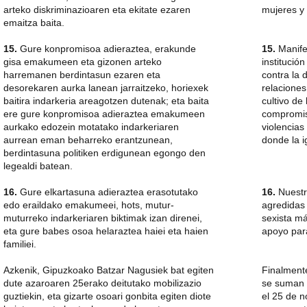
arteko diskriminazioaren eta ekitate ezaren
mujeres y
emaitza baita.
15.
Gure konpromisoa adieraztea, erakunde
15.
Manife
gisa emakumeen eta gizonen arteko
institució
harremanen berdintasun ezaren eta
contra la 
desorekaren aurka lanean jarraitzeko, horiexek
relacione
baitira indarkeria areagotzen dutenak; eta baita
cultivo de
ere gure konpromisoa adieraztea emakumeen
compromis
aurkako edozein motatako indarkeriaren
violencias
aurrean eman beharreko erantzunean,
donde la i
berdintasuna politiken erdigunean egongo den
legealdi batean.
16.
Gure elkartasuna adieraztea erasotutako
16.
Nuestr
edo eraildako emakumeei, hots, mutur-
agredidas 
muturreko indarkeriaren biktimak izan direnei,
sexista m
eta gure babes osoa helaraztea haiei eta haien
apoyo para
familiei.
Azkenik, Gipuzkoako Batzar Nagusiek bat egiten
Finalment
dute azaroaren 25erako deitutako mobilizazio
se suman 
guztiekin, eta gizarte osoari gonbita egiten diote
el 25 de n