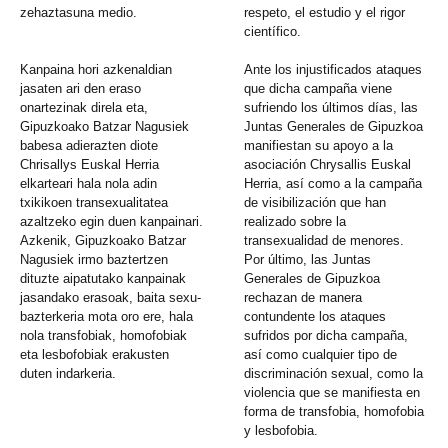
zehaztasuna medio.
respeto, el estudio y el rigor
científico.
Kanpaina hori azkenaldian
Ante los injustificados ataques
jasaten ari den eraso
que dicha campaña viene
onartezinak direla eta,
sufriendo los últimos días, las
Gipuzkoako Batzar Nagusiek
Juntas Generales de Gipuzkoa
babesa adierazten diote
manifiestan su apoyo a la
Chrisallys Euskal Herria
asociación Chrysallis Euskal
elkarteari hala nola adin
Herria, así como a la campaña
txikikoen transexualitatea
de visibilización que han
azaltzeko egin duen kanpainari.
realizado sobre la
Azkenik, Gipuzkoako Batzar
transexualidad de menores.
Nagusiek irmo baztertzen
Por último, las Juntas
dituzte aipatutako kanpainak
Generales de Gipuzkoa
jasandako erasoak, baita sexu-
rechazan de manera
bazterkeria mota oro ere, hala
contundente los ataques
nola transfobiak, homofobiak
sufridos por dicha campaña,
eta lesbofobiak erakusten
así como cualquier tipo de
duten indarkeria.
discriminación sexual, como la
violencia que se manifiesta en
forma de transfobia, homofobia
y lesbofobia.