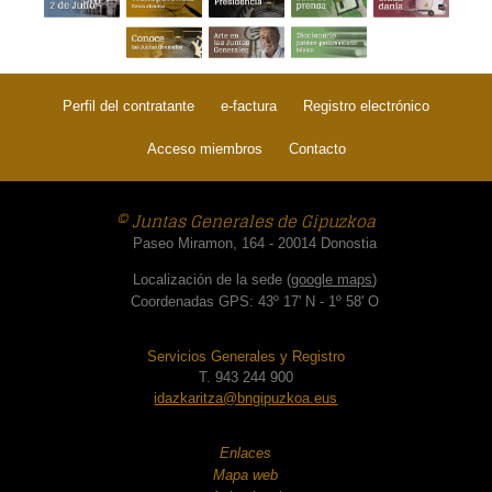
Perfil del contratante
e-factura
Registro electrónico
Acceso miembros
Contacto
© Juntas Generales de Gipuzkoa
Paseo Miramon, 164 - 20014 Donostia
Localización de la sede (
google maps
)
Coordenadas GPS: 43º 17' N - 1º 58' O
Servicios Generales y Registro
T. 943 244 900
idazkaritza@bngipuzkoa.eus
Enlaces
Mapa web