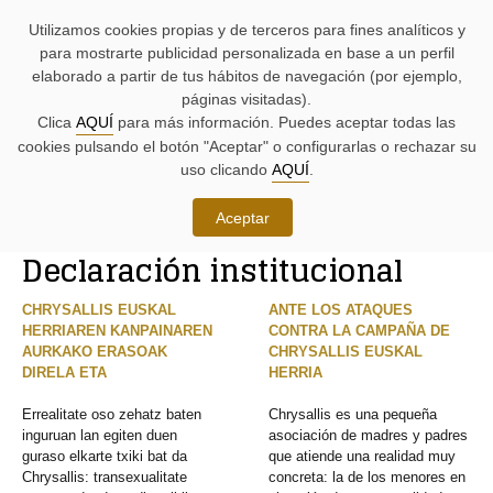
AYUDAS
Saltar
Saltar
Agenda
Iniciativas
BUSCADORES
Utilizamos cookies propias y de terceros para fines analíticos y
A
al
al
parlamentaria.
parlamentarias.
LA
contenido.
menú.
para mostrarte publicidad personalizada en base a un perfil
NAVEGACIÓN:
elaborado a partir de tus hábitos de navegación (por ejemplo,
páginas visitadas).
MENÚ
MENÚS
Clica
AQUÍ
para más información. Puedes aceptar todas las
PRINCIPAL
DE
cookies pulsando el botón "Aceptar" o configurarlas o rechazar su
DE
APOYO:
LA
uso clicando
AQUÍ
.
PÁGINA:
Iniciativas
Aceptar
RUTA
Declaración institucional
DE
CONTENIDO
ACCESO
PRINCIPAL
A
DE
CHRYSALLIS EUSKAL
ANTE LOS ATAQUES
LA
LA
HERRIAREN KANPAINAREN
CONTRA LA CAMPAÑA DE
PÁGINA
PÁGINA
AURKAKO ERASOAK
CHRYSALLIS EUSKAL
ACTUAL
DIRELA ETA
HERRIA
Errealitate oso zehatz baten
Chrysallis es una pequeña
inguruan lan egiten duen
asociación de madres y padres
guraso elkarte txiki bat da
que atiende una realidad muy
Chrysallis: transexualitate
concreta: la de los menores en