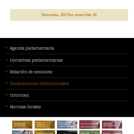
Donostia, 2017ko urtarrilak 16
MENÚ
CONTEXTUAL
Agenda parlamentaria
Iniciativas parlamentarias
Relación de sesiones
Declaraciones institucionales
Informes
Normas forales
PIE
Verificación de
DE
documentos por
CSV
PÁGINA: