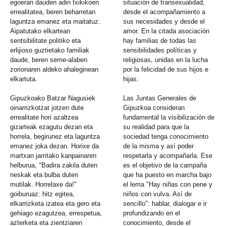
egoeran dauden adin txikikoen
situación de transexualidad,
errealitatea, beren beharretan
desde el acompañamiento a
laguntza emanez eta maitatuz.
sus necesidades y desde el
Aipatutako elkartean
amor. En la citada asociación
sentsibilitate politiko eta
hay familias de todas las
erlijioso guztietako familiak
sensibilidades políticas y
daude, beren seme-alaben
religiosas, unidas en la lucha
zorionaren aldeko ahaleginean
por la felicidad de sus hijos e
elkartuta.
hijas.
Gipuzkoako Batzar Nagusiek
Las Juntas Generales de
oinarrizkotzat jotzen dute
Gipuzkoa consideran
errealitate hori azaltzea
fundamental la visibilización de
gizarteak ezagutu dezan eta
su realidad para que la
horrela, begirunez eta laguntza
sociedad tenga conocimiento
emanez joka dezan. Horixe da
de la misma y así poder
martxan jarritako kanpainaren
respetarla y acompañarla. Ese
helburua, "Badira zakila duten
es el objetivo de la campaña
neskak eta bulba duten
que ha puesto en marcha bajo
mutilak. Horrelaxe da!"
el lema "Hay niñas con pene y
goiburuaz: hitz egitea,
niños con vulva. Así de
elkarrizketa izatea eta gero eta
sencillo": hablar, dialogar e ir
gehiago ezagutzea, errespetua,
profundizando en el
azterketa eta zientziaren
conocimiento, desde el