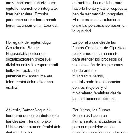
arazo honi erantzun eta aurre
estructural, las medidas para
egiteko neurriek ere integralak
hacerle frente y darle respuesta
izan behar dute. Erronka
han de ser también integrales.
pertsonen arteko harremanak
El reto es que las relaciones
berdintasunean oinarritzea da.
entre las personas se basen en
la igualdad.
Horregatik dei egiten dugu
Es por ello que desde las
Gipuzkoako Batzar
Juntas Generales de Gipuzkoa
Nagusietatik pertsonen
realizamos un llamamiento
sozializazioaren prozesuei
para atender los procesos de
diziplina anitzeko esparruetatik
socialización de las personas
heltzeko, erakunde
desde ámbitos
publikoetatik emakume eta
multidisciplinarios,
talde feministekin elkarlana
cristalizando la colaboración
eraikiz.
con las mujeres y el
movimiento feminista desde
las instituciones públicas.
Azkenik, Batzar Nagusiek
Por último, las Juntas
herritarrei dei egiten diete esku
Generales hacen un
har dezaten Hondarribiako
llamamiento a la ciudadanía
Udalak eta erakunde feministek
para que participe en las
deitzen dituzten
movilizaciones convocadas por