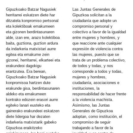
Gipuzkoako Batzar Nagusiek
Las Juntas Generales de
herritarrei eskatzen diete har
Gipuzkoa solicitan a la
ditzatela konpromiso pertsonal
ciudadanía que adopte un
eta kolektiboak emakumeen
compromiso personal y
eta gizonen berdintasunaren
colectivo a favor de la igualdad
alde, izan ere, arazo kolektiboa
entre mujeres y hombres, y
baita, guztiona, guztion ardura
que reaccione ante cualquier
da indarkeria matxistari aurre
expresión de violencia contra
egitea eta emakume zein
las mujeres, puesto que se
gizonei, herritarrei, elkarteei eta
trata de un problema colectivo,
erakundeoi dagokigu
de todos y todas, y nos
erantzutea. Era berean,
corresponde a todos y todas,
Gipuzkoako Batzar Nagusiek
mujeres y hombres,
konpromisoa hartzen dute
ciudadanía, asociaciones e
erakunde gisa, berdintasunaren
instituciones, la
aldeko eta emakumeen
responsabilidad de hacer frente
kontrako edozein erasori aurre
a la violencia machista.
egiteko lanari eusteko eta
Asimismo, las Juntas
gainerako erakundeei eskatzen
Generales de Gipuzkoa
diete lidergoa har dezaten
adoptan, como institución, el
indarkeria matxistarik gabeko
compromiso de seguir
Gipuzkoa eraikitzeko
trabajando a favor de la