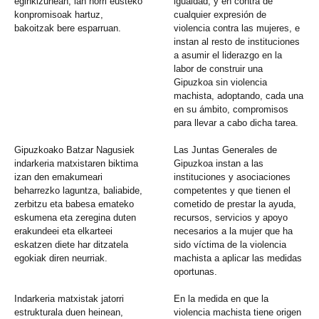
eginkizunean, lan horri eusteko
igualdad, y en contra de
konpromisoak hartuz,
cualquier expresión de
bakoitzak bere esparruan.
violencia contra las mujeres, e
instan al resto de instituciones
a asumir el liderazgo en la
labor de construir una
Gipuzkoa sin violencia
machista, adoptando, cada una
en su ámbito, compromisos
para llevar a cabo dicha tarea.
Gipuzkoako Batzar Nagusiek
Las Juntas Generales de
indarkeria matxistaren biktima
Gipuzkoa instan a las
izan den emakumeari
instituciones y asociaciones
beharrezko laguntza, baliabide,
competentes y que tienen el
zerbitzu eta babesa emateko
cometido de prestar la ayuda,
eskumena eta zeregina duten
recursos, servicios y apoyo
erakundeei eta elkarteei
necesarios a la mujer que ha
eskatzen diete har ditzatela
sido víctima de la violencia
egokiak diren neurriak.
machista a aplicar las medidas
oportunas.
Indarkeria matxistak jatorri
En la medida en que la
estrukturala duen heinean,
violencia machista tiene origen