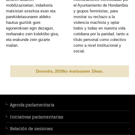
mobilizazioetan, indarkeria
el Ayuntamiento de Hondarribia
matxistari ezezkoa esan eta
y grupos feministas, para
parekidetasunaren aldeko
mostrar su rechazo a la
hautua guztiok gure
violencia machista y optar
egunerokoan egin dezagun,
todos y todas en nuestra vida
norbanako zein kolektibo gisa,
cotidiana por la paridad, tanto a
eta erakunde zein gizarte
título personal como colectivo
mailan.
como a nivel institucional y
social.
Donostia, 2018ko martxoaren 10ean.
MENÚ
CONTEXTUAL
Agenda parlamentaria
Iniciativas parlamentarias
Relación de sesiones