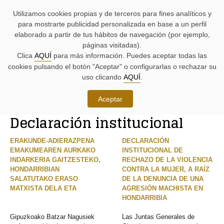
AYUDAS
Saltar
Saltar
Agenda
Iniciativas
BUSCADORES
Utilizamos cookies propias y de terceros para fines analíticos y
A
al
al
parlamentaria.
parlamentarias.
LA
contenido.
menú.
para mostrarte publicidad personalizada en base a un perfil
NAVEGACIÓN:
elaborado a partir de tus hábitos de navegación (por ejemplo,
páginas visitadas).
MENÚ
MENÚS
Clica
AQUÍ
para más información. Puedes aceptar todas las
PRINCIPAL
DE
cookies pulsando el botón "Aceptar" o configurarlas o rechazar su
DE
APOYO:
LA
uso clicando
AQUÍ
.
PÁGINA:
Iniciativas
Aceptar
RUTA
Declaración institucional
DE
CONTENIDO
ACCESO
PRINCIPAL
A
DE
ERAKUNDE-ADIERAZPENA
DECLARACIÓN
LA
LA
EMAKUMEAREN AURKAKO
INSTITUCIONAL DE
PÁGINA
PÁGINA
INDARKERIA GAITZESTEKO,
RECHAZO DE LA VIOLENCIA
ACTUAL
HONDARRIBIAN
CONTRA LA MUJER, A RAÍZ
SALATUTAKO ERASO
DE LA DENUNCIA DE UNA
MATXISTA DELA ETA
AGRESIÓN MACHISTA EN
HONDARRIBIA
Gipuzkoako Batzar Nagusiek
Las Juntas Generales de