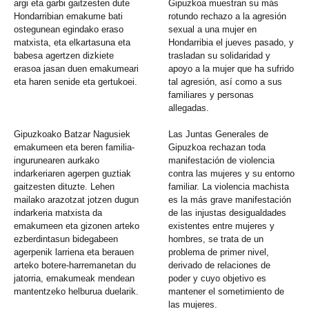
argi eta garbi gaitzesten dute
Gipuzkoa muestran su más
Hondarribian emakume bati
rotundo rechazo a la agresión
ostegunean egindako eraso
sexual a una mujer en
matxista, eta elkartasuna eta
Hondarribia el jueves pasado, y
babesa agertzen dizkiete
trasladan su solidaridad y
erasoa jasan duen emakumeari
apoyo a la mujer que ha sufrido
eta haren senide eta gertukoei.
tal agresión, así como a sus
familiares y personas
allegadas.
Gipuzkoako Batzar Nagusiek
Las Juntas Generales de
emakumeen eta beren familia-
Gipuzkoa rechazan toda
ingurunearen aurkako
manifestación de violencia
indarkeriaren agerpen guztiak
contra las mujeres y su entorno
gaitzesten dituzte. Lehen
familiar. La violencia machista
mailako arazotzat jotzen dugun
es la más grave manifestación
indarkeria matxista da
de las injustas desigualdades
emakumeen eta gizonen arteko
existentes entre mujeres y
ezberdintasun bidegabeen
hombres, se trata de un
agerpenik larriena eta berauen
problema de primer nivel,
arteko botere-harremanetan du
derivado de relaciones de
jatorria, emakumeak mendean
poder y cuyo objetivo es
mantentzeko helburua duelarik.
mantener el sometimiento de
las mujeres.