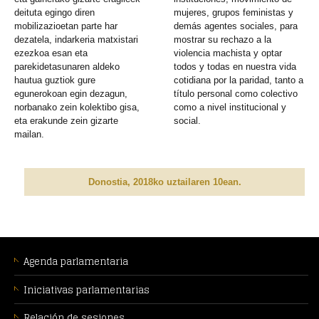
deituta egingo diren
mujeres, grupos feministas y
mobilizazioetan parte har
demás agentes sociales, para
dezatela, indarkeria matxistari
mostrar su rechazo a la
ezezkoa esan eta
violencia machista y optar
parekidetasunaren aldeko
todos y todas en nuestra vida
hautua guztiok gure
cotidiana por la paridad, tanto a
egunerokoan egin dezagun,
título personal como colectivo
norbanako zein kolektibo gisa,
como a nivel institucional y
eta erakunde zein gizarte
social.
mailan.
Donostia, 2018ko uztailaren 10ean.
MENÚ
CONTEXTUAL
Agenda parlamentaria
Iniciativas parlamentarias
Relación de sesiones