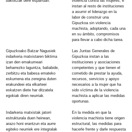
bakoitzak bere esparruan.
violencia contra las mujeres, e
instan al resto de instituciones
a asumir el liderazgo en la
labor de construir una
Gipuzkoa sin violencia
machista, adoptando, cada una
en su ámbito, compromisos
para llevar a cabo dicha tarea.
Gipuzkoako Batzar Nagusiek
Las Juntas Generales de
indarkeria matxistaren biktima
Gipuzkoa instan a las
izan den emakumeari
instituciones y asociaciones
beharrezko laguntza, baliabide,
competentes y que tienen el
zerbitzu eta babesa emateko
cometido de prestar la ayuda,
eskumena eta zeregina duten
recursos, servicios y apoyo
erakundeei eta elkarteei
necesarios a la mujer que ha
eskatzen diete har ditzatela
sido víctima de la violencia
egokiak diren neurriak.
machista a aplicar las medidas
oportunas.
Indarkeria matxistak jatorri
En la medida en que la
estrukturala duen heinean,
violencia machista tiene origen
arazo honi erantzun eta aurre
estructural, las medidas para
egiteko neurriek ere integralak
hacerle frente y darle respuesta