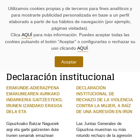
AYUDAS
Saltar
Saltar
Agenda
Iniciativas
BUSCADORES
Utilizamos cookies propias y de terceros para fines analíticos y
A
al
al
parlamentaria.
parlamentarias.
LA
contenido.
menú.
para mostrarte publicidad personalizada en base a un perfil
NAVEGACIÓN:
elaborado a partir de tus hábitos de navegación (por ejemplo,
páginas visitadas).
MENÚ
MENÚS
Clica
AQUÍ
para más información. Puedes aceptar todas las
PRINCIPAL
DE
cookies pulsando el botón "Aceptar" o configurarlas o rechazar su
DE
APOYO:
LA
uso clicando
AQUÍ
.
PÁGINA:
Iniciativas
Aceptar
RUTA
Declaración institucional
DE
CONTENIDO
ACCESO
PRINCIPAL
A
DE
ERAKUNDE-ADIERAZPENA
DECLARACIÓN
LA
LA
EMAKUMEAREN AURKAKO
INSTITUCIONAL DE
PÁGINA
PÁGINA
INDARKERIA GAITZESTEKO,
RECHAZO DE LA VIOLENCIA
ACTUAL
IRUNEN IZANDAKO ERASOA
CONTRA LA MUJER, A RAÍZ
DELA ETA
DE UNA AGRESIÓN EN IRÚN
Gipuzkoako Batzar Nagusiek
Las Juntas Generales de
argi eta garbi gaitzesten dute
Gipuzkoa muestran su más
Irunen senarrak emazteari
rotundo rechazo de la agresión