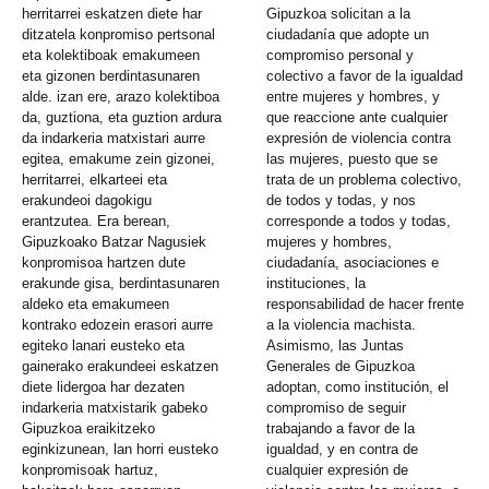
herritarrei eskatzen diete har
Gipuzkoa solicitan a la
ditzatela konpromiso pertsonal
ciudadanía que adopte un
eta kolektiboak emakumeen
compromiso personal y
eta gizonen berdintasunaren
colectivo a favor de la igualdad
alde. izan ere, arazo kolektiboa
entre mujeres y hombres, y
da, guztiona, eta guztion ardura
que reaccione ante cualquier
da indarkeria matxistari aurre
expresión de violencia contra
egitea, emakume zein gizonei,
las mujeres, puesto que se
herritarrei, elkarteei eta
trata de un problema colectivo,
erakundeoi dagokigu
de todos y todas, y nos
erantzutea. Era berean,
corresponde a todos y todas,
Gipuzkoako Batzar Nagusiek
mujeres y hombres,
konpromisoa hartzen dute
ciudadanía, asociaciones e
erakunde gisa, berdintasunaren
instituciones, la
aldeko eta emakumeen
responsabilidad de hacer frente
kontrako edozein erasori aurre
a la violencia machista.
egiteko lanari eusteko eta
Asimismo, las Juntas
gainerako erakundeei eskatzen
Generales de Gipuzkoa
diete lidergoa har dezaten
adoptan, como institución, el
indarkeria matxistarik gabeko
compromiso de seguir
Gipuzkoa eraikitzeko
trabajando a favor de la
eginkizunean, lan horri eusteko
igualdad, y en contra de
konpromisoak hartuz,
cualquier expresión de