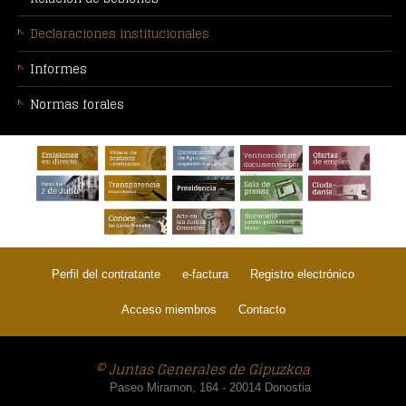
Declaraciones institucionales
Informes
Normas forales
PIE
Verificación de
DE
documentos por
CSV
PÁGINA:
Perfil del contratante
e-factura
Registro electrónico
Acceso miembros
Contacto
© Juntas Generales de Gipuzkoa
Paseo Miramon, 164 - 20014 Donostia