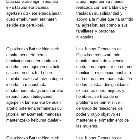
labanaz eraso egin izana eta
a una mujer por su marido
elkartasuna eta babesa
realizada con arma blanca y
agertzen dizkiete erasoa jasan
trasladan su solidaridad y
duen emakumeari eta haren
apoyo a la mujer que ha sufrido
senide eta gertukoei.
tal agresión, así como a sus
familiares y personas
allegadas.
Gipuzkoako Batzar Nagusiek
Las Juntas Generales de
emakumeen eta beren
Gipuzkoa rechazan toda
familiaingurunearen aurkako
manifestación de violencia
indarkeriaren agerpen guztiak
contra las mujeres y su entorno
gaitzesten dituzte. Lehen
familiar. La violencia machista
mailako arazotzat jotzen dugun
es la más grave manifestación
indarkeria matxista da
de las injustas desigualdades
emakumeen eta gizonen arteko
existentes entre mujeres y
ezberdintasun bidegabeen
hombres, se trata de un
agerpenik larriena eta berauen
problema de primer nivel,
arteko botere-harremanetan du
derivado de relaciones de
jatorria, emakumeak mendean
poder y cuyo objetivo es
mantentzeko helburua duelarik.
mantener el sometimiento de
las mujeres.
Gipuzkoako Batzar Nagusiek
Las Juntas Generales de