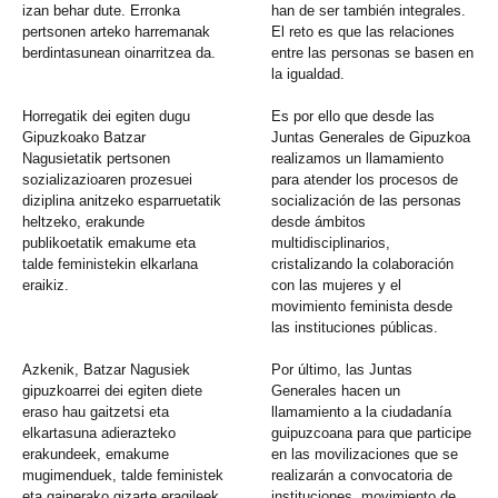
izan behar dute. Erronka
han de ser también integrales.
pertsonen arteko harremanak
El reto es que las relaciones
berdintasunean oinarritzea da.
entre las personas se basen en
la igualdad.
Horregatik dei egiten dugu
Es por ello que desde las
Gipuzkoako Batzar
Juntas Generales de Gipuzkoa
Nagusietatik pertsonen
realizamos un llamamiento
sozializazioaren prozesuei
para atender los procesos de
diziplina anitzeko esparruetatik
socialización de las personas
heltzeko, erakunde
desde ámbitos
publikoetatik emakume eta
multidisciplinarios,
talde feministekin elkarlana
cristalizando la colaboración
eraikiz.
con las mujeres y el
movimiento feminista desde
las instituciones públicas.
Azkenik, Batzar Nagusiek
Por último, las Juntas
gipuzkoarrei dei egiten diete
Generales hacen un
eraso hau gaitzetsi eta
llamamiento a la ciudadanía
elkartasuna adierazteko
guipuzcoana para que participe
erakundeek, emakume
en las movilizaciones que se
mugimenduek, talde feministek
realizarán a convocatoria de
eta gainerako gizarte eragileek
instituciones, movimiento de