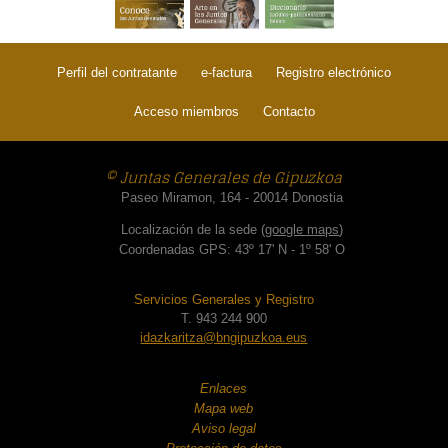
Perfil del contratante
e-factura
Registro electrónico
Acceso miembros
Contacto
© Juntas Generales de Gipuzkoa
Paseo Miramon, 164 - 20014 Donostia
Localización de la sede (
google maps
)
Coordenadas GPS: 43º 17' N - 1º 58' O
Servicios Generales y Registro
T. 943 244 900
idazkaritza@bngipuzkoa.eus
Enlaces
Mapa web
Aviso legal