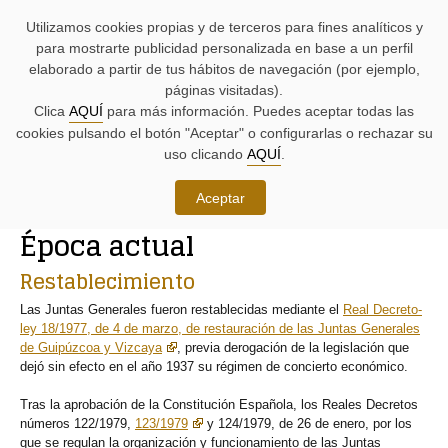
AYUDAS
Saltar
Saltar
Agenda
Iniciativas
BUSCADORES
Utilizamos cookies propias y de terceros para fines analíticos y
A
al
al
parlamentaria.
parlamentarias.
LA
contenido.
menú.
para mostrarte publicidad personalizada en base a un perfil
NAVEGACIÓN:
elaborado a partir de tus hábitos de navegación (por ejemplo,
páginas visitadas).
MENÚ
MENÚS
Clica
AQUÍ
para más información. Puedes aceptar todas las
PRINCIPAL
DE
cookies pulsando el botón "Aceptar" o configurarlas o rechazar su
DE
APOYO:
LA
uso clicando
AQUÍ
.
PÁGINA:
Conoce las Juntas Generales
Aceptar
RUTA
Época actual
DE
CONTENIDO
ACCESO
PRINCIPAL
Restablecimiento
A
DE
LA
LA
Las Juntas Generales fueron restablecidas mediante el
Real Decreto-
PÁGINA
PÁGINA
ley 18/1977, de 4 de marzo, de restauración de las Juntas Generales
ACTUAL
de Guipúzcoa y Vizcaya
, previa derogación de la legislación que
dejó sin efecto en el año 1937 su régimen de concierto económico.
Tras la aprobación de la Constitución Española, los Reales Decretos
números 122/1979,
123/1979
y 124/1979, de 26 de enero, por los
que se regulan la organización y funcionamiento de las Juntas