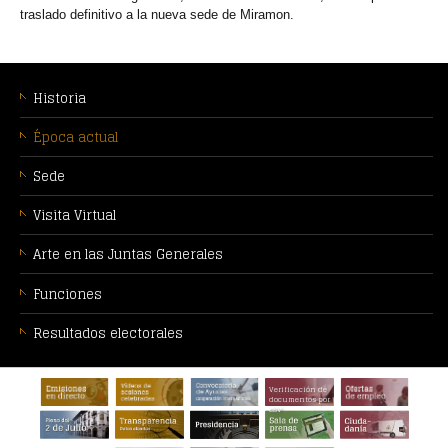
traslado definitivo a la nueva sede de Miramon.
MENÚ
CONTEXTUAL
Historia
Época actual
Sede
Visita Virtual
Arte en las Juntas Generales
Funciones
Resultados electorales
PIE
Verificación de
DE
documentos por
CSV
PÁGINA: