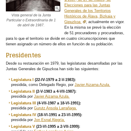
Elecciones para las Juntas
Generales de los Territorios
Vista general de la Junta
Históricos de Álava, Bizkaia y
Particular o Extraordinaria de 1
Gipuzkoa
, actualmente en vigor.
de abril de 1987.
En la misma se prevé la elección
de 51 procuradores y procuradoras,
para lo que el territorio se divide en cuatro circunscripciones que
tienen asignado un número de ellos en función de su población.
Presidentes
Desde su restauración en 1979, las legislaturas desarrolladas por las
Juntas Generales de Gipuzkoa han sido las siguientes:
Legislatura I
(22-IV-1979 a 2-V-1983):
presidida, como Delegado Regio, por
Javier Aizarna Azula.
Legislatura II
(2-V-1983 a 4-VII-1987):
presidida por
Javier Aizarna Azula.
Legislatura III
(4-VII-1987 a 18-VI-1991):
presidida por
Gurutz Ansola Larrañaga.
Legislatura IV
(18-VI-1991 a 23-VI-1995):
presidida por
Jon Esnal Alegría.
Legislatura V
(23-VI-1995 a 2-VII-1999):