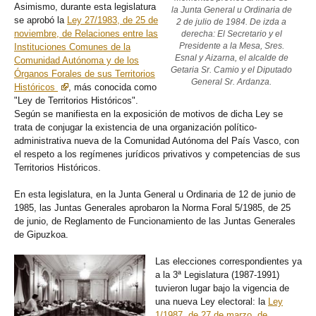
Asimismo, durante esta legislatura
la Junta General u Ordinaria de
se aprobó la
Ley 27/1983, de 25 de
2 de julio de 1984. De izda a
noviembre, de Relaciones entre las
derecha: El Secretario y el
Presidente a la Mesa, Sres.
Instituciones Comunes de la
Esnal y Aizarna, el alcalde de
Comunidad Autónoma y de los
Getaria Sr. Camio y el Diputado
Órganos Forales de sus Territorios
General Sr. Ardanza.
Históricos
, más conocida como
"Ley de Territorios Históricos".
Según se manifiesta en la exposición de motivos de dicha Ley se
trata de conjugar la existencia de una organización político-
administrativa nueva de la Comunidad Autónoma del País Vasco, con
el respeto a los regímenes jurídicos privativos y competencias de sus
Territorios Históricos.
En esta legislatura, en la Junta General u Ordinaria de 12 de junio de
1985, las Juntas Generales aprobaron la Norma Foral 5/1985, de 25
de junio, de Reglamento de Funcionamiento de las Juntas Generales
de Gipuzkoa.
Las elecciones correspondientes ya
a la 3ª Legislatura (1987-1991)
tuvieron lugar bajo la vigencia de
una nueva Ley electoral: la
Ley
1/1987, de 27 de marzo, de