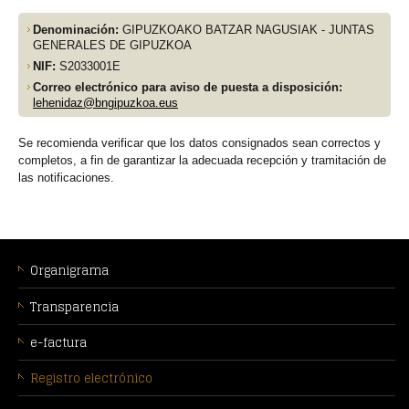
Denominación:
GIPUZKOAKO BATZAR NAGUSIAK - JUNTAS
GENERALES DE GIPUZKOA
NIF:
S2033001E
Correo electrónico para aviso de puesta a disposición:
lehenidaz@bngipuzkoa.eus
Se recomienda verificar que los datos consignados sean correctos y
completos, a fin de garantizar la adecuada recepción y tramitación de
las notificaciones.
MENÚ
CONTEXTUAL
Organigrama
Transparencia
e-factura
Registro electrónico