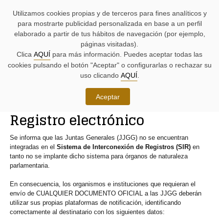
AYUDAS
Saltar
Saltar
Agenda
Iniciativas
BUSCADORES
Utilizamos cookies propias y de terceros para fines analíticos y
A
al
al
parlamentaria.
parlamentarias.
LA
contenido.
menú.
para mostrarte publicidad personalizada en base a un perfil
NAVEGACIÓN:
elaborado a partir de tus hábitos de navegación (por ejemplo,
páginas visitadas).
MENÚ
MENÚS
Clica
AQUÍ
para más información. Puedes aceptar todas las
PRINCIPAL
DE
cookies pulsando el botón "Aceptar" o configurarlas o rechazar su
DE
APOYO:
LA
uso clicando
AQUÍ
.
PÁGINA:
Servicios administrativos
Aceptar
RUTA
Registro electrónico
DE
CONTENIDO
ACCESO
PRINCIPAL
A
DE
Se informa que las Juntas Generales (JJGG) no se encuentran
LA
LA
integradas en el
Sistema de Interconexión de Registros (SIR)
en
PÁGINA
PÁGINA
tanto no se implante dicho sistema para órganos de naturaleza
ACTUAL
parlamentaria.
En consecuencia, los organismos e instituciones que requieran el
envío de CUALQUIER DOCUMENTO OFICIAL a las JJGG deberán
utilizar sus propias plataformas de notificación, identificando
correctamente al destinatario con los siguientes datos: