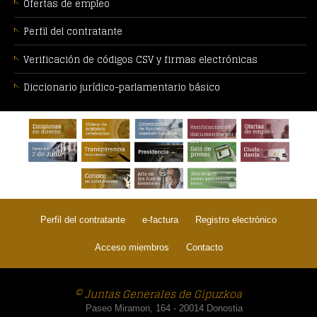
Ofertas de empleo
Perfil del contratante
Verificación de códigos CSV y firmas electrónicas
Diccionario jurídico-parlamentario básico
PIE
Verificación de
DE
documentos por
CSV
PÁGINA:
Perfil del contratante
e-factura
Registro electrónico
Acceso miembros
Contacto
© Juntas Generales de Gipuzkoa
Paseo Miramon, 164 - 20014 Donostia