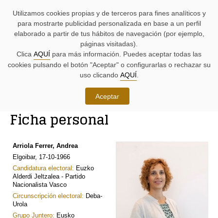
AYUDAS
Saltar
Saltar
Agenda
Iniciativas
BUSCADORES
Utilizamos cookies propias y de terceros para fines analíticos y
A
al
al
parlamentaria.
parlamentarias.
LA
contenido.
menú.
para mostrarte publicidad personalizada en base a un perfil
NAVEGACIÓN:
elaborado a partir de tus hábitos de navegación (por ejemplo,
páginas visitadas).
MENÚ
MENÚS
Clica
AQUÍ
para más información. Puedes aceptar todas las
PRINCIPAL
DE
cookies pulsando el botón "Aceptar" o configurarlas o rechazar su
DE
APOYO:
LA
uso clicando
AQUÍ
.
PÁGINA:
Órganos, junteras y junteros
Aceptar
RUTA
Ficha personal
DE
CONTENIDO
ACCESO
PRINCIPAL
A
DE
LA
LA
Arriola Ferrer, Andrea
PÁGINA
PÁGINA
Elgoibar, 17-10-1966
ACTUAL
Candidatura electoral:
Euzko
Alderdi Jeltzalea - Partido
Nacionalista Vasco
Circunscripción electoral:
Deba-
Urola
Grupo Juntero:
Eusko