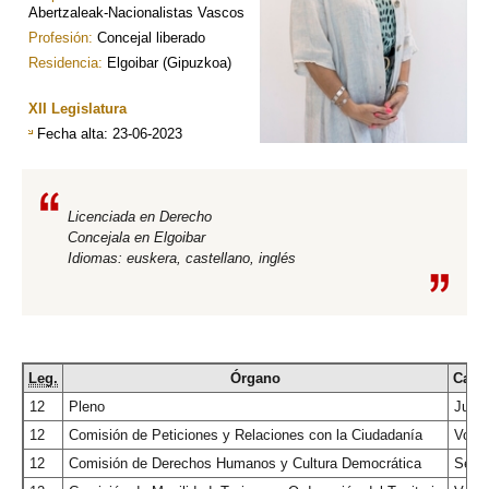
Abertzaleak-Nacionalistas Vascos
Profesión:
Concejal liberado
Residencia:
Elgoibar (Gipuzkoa)
XII Legislatura
Fecha alta
: 23-06-2023
Licenciada en Derecho
Concejala en Elgoibar
Idiomas: euskera, castellano, inglés
Leg.
Órgano
Carg
12
Pleno
Junte
12
Comisión de Peticiones y Relaciones con la Ciudadanía
Vocal
12
Comisión de Derechos Humanos y Cultura Democrática
Secre