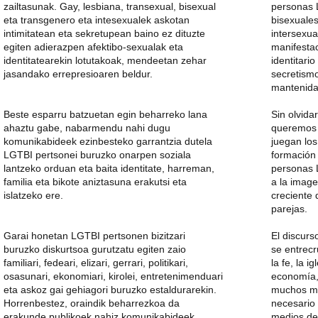
zailtasunak. Gay, lesbiana, transexual, bisexual
personas 
eta transgenero eta intesexualek askotan
bisexuale
intimitatean eta sekretupean baino ez dituzte
intersexu
egiten adierazpen afektibo-sexualak eta
manifestac
identitatearekin lotutakoak, mendeetan zehar
identitario
jasandako errepresioaren beldur.
secretismo
mantenida
Beste esparru batzuetan egin beharreko lana
Sin olvida
ahaztu gabe, nabarmendu nahi dugu
queremos 
komunikabideek ezinbesteko garrantzia dutela
juegan lo
LGTBI pertsonei buruzko onarpen soziala
formación 
lantzeko orduan eta baita identitate, harreman,
personas 
familia eta bikote aniztasuna erakutsi eta
a la image
islatzeko ere.
creciente 
parejas.
Garai honetan LGTBI pertsonen bizitzari
El discurs
buruzko diskurtsoa gurutzatu egiten zaio
se entrecr
familiari, fedeari, elizari, gerrari, politikari,
la fe, la ig
osasunari, ekonomiari, kirolei, entretenimenduari
economía, 
eta askoz gai gehiagori buruzko estaldurarekin.
muchos má
Horrenbestez, oraindik beharrezkoa da
necesario 
erakunde publikoek nahiz komunikabideek,
medios de