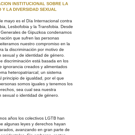
CION INSTITUCIONAL SOBRE LA
 Y LA DIVERSIDAD SEXUAL
de mayo es el Día Internacional contra
ia, Lesbofobia y la Transfobia. Desde
s Generales de Gipuzkoa condenamos
inación que sufren las personas
eiteramos nuestro compromiso en la
ra la discriminación por motivo de
n sexual y de identidad de género.
de discriminación está basada en los
 e ignorancia creados y alimentados
tema heteropatriarcal; un sistema
al principio de igualdad, por el que
 personas somos iguales y tenemos los
rechos, sea cual sea nuestra
n sexual o identidad de género.
imos años los colectivos LGTB han
ue algunas leyes y derechos hayan
parados, avanzando en gran parte de