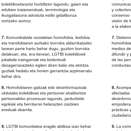
kolektiboetarantz hurbiltzen lagundu, gaien eta
comunicaci
edukien tratamenduak, terminologia eta
y colecti
ikusgaitasuna adostuta estilo gidaliburua
consenso d
sortzeko asmoz.
visión de 
a la elabo
7.
Komunikabide sozialetan homofobia, lesfobia
7.
Debemos 
eta transfobiaren aurkako borroka aldarrikatzeko
homofobia,
lanean parte hartu behar dugu, guztion borroka
medios de
delakoan, eta, era berean, LGTBI kolektiboek
difundir y
jokabide iraingarriak eta biolentoak
de las pe
desagerrarazteko egiten diren balio eta ekintza
conductas 
guztiak hedatu eta horien garrantzia azpimarratu
behar dira.
8.
Homofobiaren gaitzak edo desinformazioak
8.
Acompañ
ukitutako kolektiboei eta pertsonei ahalduntze
afectadas 
pertsonaleko prozesuan lagundu, jardunbide
desinform
egokiak eta herritarrei helarazten zaizkien
empoderam
ereduak ekarrita.
prácticas 
ciudadaní
9.
LGTBI komunitatea eragile aktiboa izan behar
9.
La comu