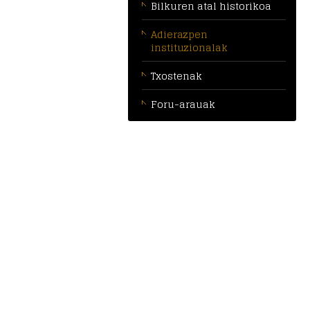
Bilkuren atal historikoa
Adierazpen
instituzionalak
Txostenak
Foru-arauak