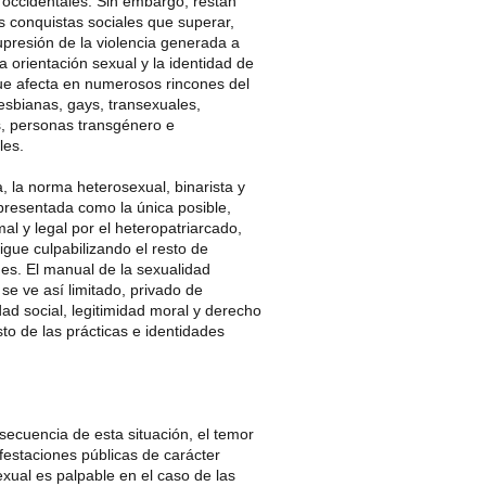
 occidentales. Sin embargo, restan
 conquistas sociales que superar,
presión de la violencia generada a
a orientación sexual y la identidad de
ue afecta en numerosos rincones del
esbianas, gays, transexuales,
s, personas transgénero e
les.
, la norma heterosexual, binarista y
presentada como la única posible,
al y legal por el heteropatriarcado,
igue culpabilizando el resto de
des. El manual de la sexualidad
 se ve así limitado, privado de
dad social, legitimidad moral y derecho
esto de las prácticas e identidades
ecuencia de esta situación, el temor
festaciones públicas de carácter
exual es palpable en el caso de las