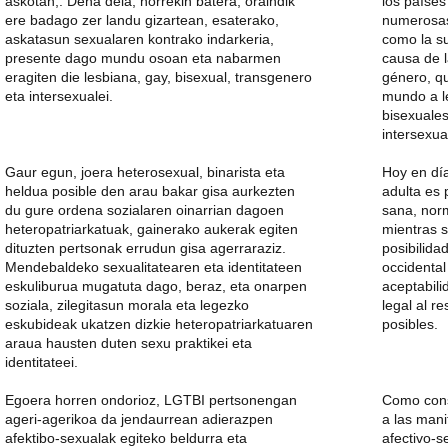
askotan,. Dena dela, horrekin batera, oraindik
los países
ere badago zer landu gizartean, esaterako,
numerosas
askatasun sexualaren kontrako indarkeria,
como la su
presente dago mundu osoan eta nabarmen
causa de l
eragiten die lesbiana, gay, bisexual, transgenero
género, q
eta intersexualei.
mundo a l
bisexuale
intersexua
Gaur egun, joera heterosexual, binarista eta
Hoy en día
heldua posible den arau bakar gisa aurkezten
adulta es 
du gure ordena sozialaren oinarrian dagoen
sana, norm
heteropatriarkatuak, gainerako aukerak egiten
mientras s
dituzten pertsonak errudun gisa agerraraziz.
posibilida
Mendebaldeko sexualitatearen eta identitateen
occidental
eskuliburua mugatuta dago, beraz, eta onarpen
aceptabili
soziala, zilegitasun morala eta legezko
legal al r
eskubideak ukatzen dizkie heteropatriarkatuaren
posibles.
araua hausten duten sexu praktikei eta
identitateei.
Egoera horren ondorioz, LGTBI pertsonengan
Como cons
ageri-agerikoa da jendaurrean adierazpen
a las mani
afektibo-sexualak egiteko beldurra eta
afectivo-s