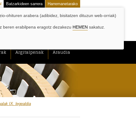
l
Batzarkideen sarrera
Harremanetarako
zio-ohituren arabera (adibidez, bisitatzen dituzun web-orriak)
hiz beren erabilpena eragotz dezakezu
HEMEN
sakatuz.
rak
Argitalpenak
Araudia
alak IX. legealdia