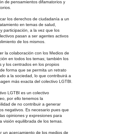
ión de pensamientos difamatorios y
torios.
car los derechos de ciudadanía a un
ratamiento en temas de salud,
y participación, a la vez que los
lectivos pasan a ser agentes activos
plimiento de los mismos.
r la colaboración con los Medios de
ión en todos los temas; también los
s y los centrados en los propios
 de forma que se permita un retrato
do a la sociedad, lo que contribuirá a
magen más exacta del colectivo LGTBI.
tivo LGTBI es un colectivo
eo, por ello tenemos la
lidad de no contribuir a generar
pos negativos. Es necesario pues que
las opiniones y expresiones para
a visión equilibrada de los temas.
ar un acercamiento de los medios de