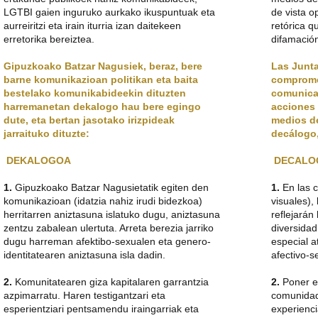
LGTBI gaien inguruko aurkako ikuspuntuak eta
de vista 
aurreiritzi eta irain iturria izan daitekeen
retórica q
erretorika bereiztea.
difamació
Gipuzkoako Batzar Nagusiek, beraz, bere
Las Junt
barne komunikazioan politikan eta baita
compromet
bestelako komunikabideekin dituzten
comunica
harremanetan dekalogo hau bere egingo
acciones 
dute, eta bertan jasotako irizpideak
medios d
jarraituko dituzte:
decálogo
DEKALOGOA
DECALO
1.
Gipuzkoako Batzar Nagusietatik egiten den
1.
En las 
komunikazioan (idatzia nahiz irudi bidezkoa)
visuales),
herritarren aniztasuna islatuko dugu, aniztasuna
reflejarán
zentzu zabalean ulertuta. Arreta berezia jarriko
diversida
dugu harreman afektibo-sexualen eta genero-
especial a
identitatearen aniztasuna isla dadin.
afectivo-s
2.
Komunitatearen giza kapitalaren garrantzia
2.
Poner en
azpimarratu. Haren testigantzari eta
comunidad.
esperientziari pentsamendu iraingarriak eta
experienci