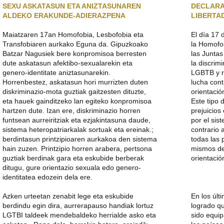
NAGUSIA
SEXU ASKATASUN ETA ANIZTASUNAREN
DECLARA
ALDEKO ERAKUNDE-ADIERAZPENA
LIBERTAD
Maiatzaren 17an Homofobia, Lesbofobia eta
El día 17 
Transfobiaren aurkako Eguna da. Gipuzkoako
la Homofob
Batzar Nagusiek bere konpromisoa berresten
las Junta
dute askatasun afektibo-sexualarekin eta
la discrim
genero-identitate aniztasunarekin.
LGBTB y r
Horrenbestez, askatasun hori murrizten duten
lucha cont
diskriminazio-mota guztiak gaitzesten dituzte,
orientació
eta hauek gainditzeko lan egiteko konpromisoa
Este tipo 
hartzen dute. Izan ere, diskriminazio horren
prejuicios
funtsean aurreiritziak eta ezjakintasuna daude,
por el sis
sistema heteropatriarkalak sortuak eta ereinak.;
contrario 
berdintasun printzipioaren aurkakoa den sistema
todas las
hain zuzen. Printzipio horren arabera, pertsona
mismos de
guztiak berdinak gara eta eskubide berberak
orientació
ditugu, gure orientazio sexuala edo genero-
identitatea edozein dela ere.
Azken urteetan zenabit lege eta eskubide
En los últ
berdindu egin dira, aurrerapauso handiak lortuz
logrado q
LGTBI taldeek mendebaldeko herrialde asko eta
sido equi