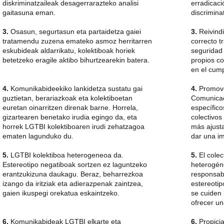
diskriminatzaileak desagerrarazteko analisi
erradicac
gaitasuna eman.
discrimina
3.
Osasun, segurtasun eta partaidetza gaiei
3.
Reivindi
tratamendu zuzena emateko asmoz herritarren
correcto t
eskubideak aldarrikatu, kolektiboak horiek
seguridad 
betetzeko eragile aktibo bihurtzearekin batera.
propios co
en el cum
4.
Komunikabideekiko lankidetza sustatu gai
4.
Promove
guztietan, berariazkoak eta kolektiboetan
Comunicac
euretan oinarritzen direnak barne. Horrela,
específico
gizartearen benetako irudia egingo da, eta
colectivos
horrek LGTBI kolektiboaren irudi zehatzagoa
más ajusta
ematen lagunduko du.
dar una i
5.
LGTBI kolektiboa heterogeneoa da.
5.
El colec
Estereotipo negatiboak sortzen ez laguntzeko
heterogén
erantzukizuna daukagu. Beraz, beharrezkoa
responsabi
izango da iritziak eta adierazpenak zaintzea,
estereoti
gaien ikuspegi orekatua eskaintzeko.
se cuiden 
ofrecer un
6.
Komunikabideak LGTBI elkarte eta
6.
Propici