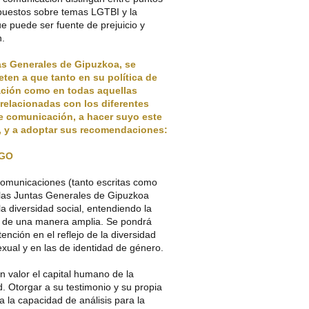
opuestos sobre temas LGTBI y la
ue puede ser fuente de prejuicio y
n.
as Generales de Gipuzkoa, se
en a que tanto en su política de
ción como en todas aquellas
relacionadas con los diferentes
e comunicación, a hacer suyo este
, y a adoptar sus recomendaciones:
GO
comunicaciones (tanto escritas como
 las Juntas Generales de Gipuzkoa
 la diversidad social, entendiendo la
d de una manera amplia. Se pondrá
tención en el reflejo de la diversidad
exual y en las de identidad de género.
 valor el capital humano de la
 Otorgar a su testimonio y su propia
a la capacidad de análisis para la