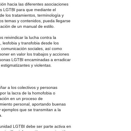
ón hacia las diferentes asociaciones
vos LGTBI para que mediante el
e los tratamientos, terminología y
los temas y contenidos, pueda llegarse
ración de un manual de estilo.
reivindicar la lucha contra la
 lesfobia y transfobia desde los
 comunicación sociales, así como
 poner en valor los trabajos y acciones
rsonas LGTBI encaminadas a erradicar
estigmatizantes y violentas.
ar a los colectivos y personas
por la lacra de la homofobia o
ación en un proceso de
iento personal, aportando buenas
y ejemplos que se transmitan a la
a.
nidad LGTBI debe ser parte activa en