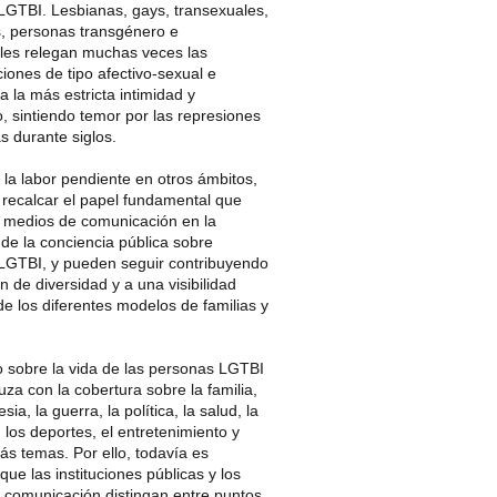
LGTBI. Lesbianas, gays, transexuales,
s, personas transgénero e
ales relegan muchas veces las
iones de tipo afectivo-sexual e
 a la más estricta intimidad y
, sintiendo temor por las represiones
s durante siglos.
r la labor pendiente en otros ámbitos,
recalcar el papel fundamental que
s medios de comunicación en la
de la conciencia pública sobre
LGTBI, y pueden seguir contribuyendo
n de diversidad y a una visibilidad
de los diferentes modelos de familias y
o sobre la vida de las personas LGTBI
uza con la cobertura sobre la familia,
lesia, la guerra, la política, la salud, la
los deportes, el entretenimiento y
s temas. Por ello, todavía es
que las instituciones públicas y los
 comunicación distingan entre puntos