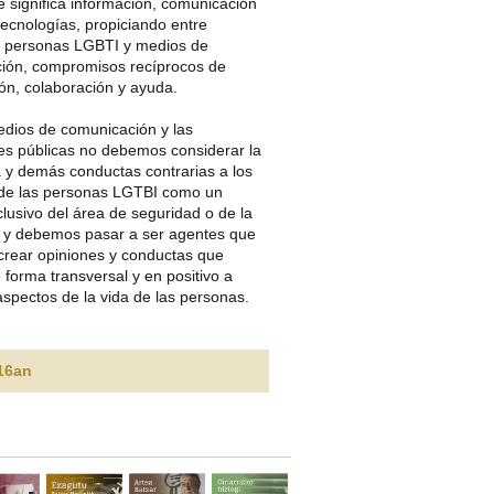
e significa información, comunicación
ecnologías, propiciando entre
s, personas LGBTI y medios de
ión, compromisos recíprocos de
ión, colaboración y ayuda.
dios de comunicación y las
nes públicas no debemos considerar la
 y demás conductas contrarias a los
de las personas LGTBI como un
lusivo del área de seguridad o de la
 y debemos pasar a ser agentes que
crear opiniones y conductas que
 forma transversal y en positivo a
aspectos de la vida de las personas.
16an