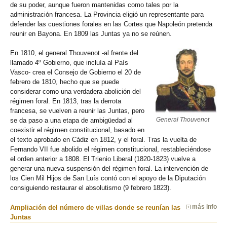
de su poder, aunque fueron mantenidas como tales por la
administración francesa. La Provincia eligió un representante para
defender las cuestiones forales en las Cortes que Napoleón pretenda
reunir en Bayona. En 1809 las Juntas ya no se reúnen.
En 1810, el general Thouvenot -al frente del
llamado 4º Gobierno, que incluía al País
Vasco- crea el Consejo de Gobierno el 20 de
febrero de 1810, hecho que se puede
considerar como una verdadera abolición del
régimen foral. En 1813, tras la derrota
francesa, se vuelven a reunir las Juntas, pero
se da paso a una etapa de ambigüedad al
General Thouvenot
coexistir el régimen constitucional, basado en
el texto aprobado en Cádiz en 1812, y el foral. Tras la vuelta de
Fernando VII fue abolido el régimen constitucional, restableciéndose
el orden anterior a 1808. El Trienio Liberal (1820-1823) vuelve a
generar una nueva suspensión del régimen foral. La intervención de
los Cien Mil Hijos de San Luís contó con el apoyo de la Diputación
consiguiendo restaurar el absolutismo (9 febrero 1823).
Ampliación del número de villas donde se reunían las
más info
Juntas