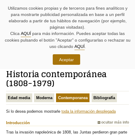
AYUDAS
Saltar
Saltar
Agenda
Iniciativas
BUSCADORES
Utilizamos cookies propias y de terceros para fines analíticos y
A
al
al
parlamentaria.
parlamentarias.
LA
contenido.
menú.
para mostrarte publicidad personalizada en base a un perfil
NAVEGACIÓN:
elaborado a partir de tus hábitos de navegación (por ejemplo,
páginas visitadas).
MENÚ
MENÚS
Clica
AQUÍ
para más información. Puedes aceptar todas las
PRINCIPAL
DE
cookies pulsando el botón "Aceptar" o configurarlas o rechazar su
DE
APOYO:
LA
uso clicando
AQUÍ
.
PÁGINA:
Conoce las Juntas Generales
Aceptar
RUTA
Historia contemporánea
DE
CONTENIDO
ACCESO
PRINCIPAL
(1808-1979)
A
DE
LA
LA
PÁGINA
PÁGINA
Edad media
Moderna
Contemporanea
Bibliografía
ACTUAL
Si lo desea podemos mostrarle
toda la información desplegada
Introducción
ocultar más info
Tras la invasión napoleónica de 1808, las Juntas perdieron gran parte