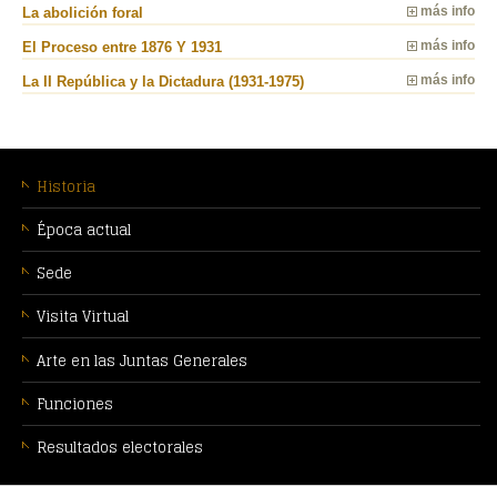
La abolición foral
más info
El Proceso entre 1876 Y 1931
más info
La II República y la Dictadura (1931-1975)
más info
MENÚ
CONTEXTUAL
Historia
Época actual
Sede
Visita Virtual
Arte en las Juntas Generales
Funciones
Resultados electorales
PIE