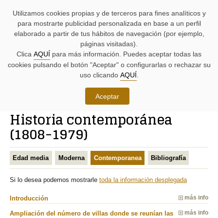
AYUDAS
Saltar
Saltar
Agenda
Iniciativas
BUSCADORES
Utilizamos cookies propias y de terceros para fines analíticos y
A
al
al
parlamentaria.
parlamentarias.
LA
contenido.
menú.
para mostrarte publicidad personalizada en base a un perfil
NAVEGACIÓN:
elaborado a partir de tus hábitos de navegación (por ejemplo,
páginas visitadas).
MENÚ
MENÚS
Clica
AQUÍ
para más información. Puedes aceptar todas las
PRINCIPAL
DE
cookies pulsando el botón "Aceptar" o configurarlas o rechazar su
DE
APOYO:
LA
uso clicando
AQUÍ
.
PÁGINA:
Conoce las Juntas Generales
Aceptar
RUTA
Historia contemporánea
DE
CONTENIDO
ACCESO
PRINCIPAL
(1808-1979)
A
DE
LA
LA
PÁGINA
PÁGINA
Edad media
Moderna
Contemporanea
Bibliografía
ACTUAL
Si lo desea podemos mostrarle
toda la información desplegada
Introducción
más info
Ampliación del número de villas donde se reunían las
más info