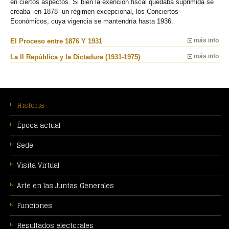
en ciertos aspectos. Si bien la exención fiscal quedaba suprimida se
creaba -en 1878- un régimen excepcional, los Conciertos
Económicos, cuya vigencia se mantendría hasta 1936.
El Proceso entre 1876 Y 1931
más info
La II República y la Dictadura (1931-1975)
más info
MENÚ
CONTEXTUAL
Historia
Época actual
Sede
Visita Virtual
Arte en las Juntas Generales
Funciones
Resultados electorales