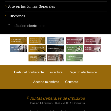
Arte en las Juntas Generales
Funciones
Resultados electorales
PIE
Verificación de
DE
documentos por
CSV
PÁGINA:
Perfil del contratante
e-factura
Registro electrónico
Acceso miembros
Contacto
© Juntas Generales de Gipuzkoa
Paseo Miramon, 164 - 20014 Donostia