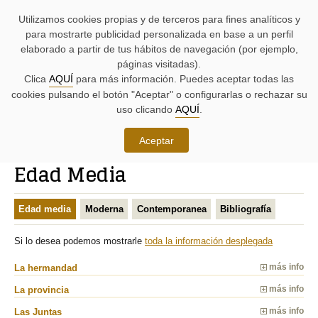
AYUDAS
Saltar
Saltar
Agenda
Iniciativas
BUSCADORES
Utilizamos cookies propias y de terceros para fines analíticos y
A
al
al
parlamentaria.
parlamentarias.
LA
contenido.
menú.
para mostrarte publicidad personalizada en base a un perfil
NAVEGACIÓN:
elaborado a partir de tus hábitos de navegación (por ejemplo,
páginas visitadas).
MENÚ
MENÚS
Clica
AQUÍ
para más información. Puedes aceptar todas las
PRINCIPAL
DE
cookies pulsando el botón "Aceptar" o configurarlas o rechazar su
DE
APOYO:
LA
uso clicando
AQUÍ
.
PÁGINA:
Conoce las Juntas Generales
Aceptar
RUTA
Edad Media
DE
CONTENIDO
ACCESO
PRINCIPAL
A
DE
Edad media
Moderna
Contemporanea
Bibliografía
LA
LA
PÁGINA
PÁGINA
ACTUAL
Si lo desea podemos mostrarle
toda la información desplegada
La hermandad
más info
La provincia
más info
Las Juntas
más info