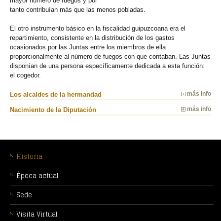
mayor número de fuegos y por
tanto contribuían más que las menos pobladas.
El otro instrumento básico en la fiscalidad guipuzcoana era el
repartimiento, consistente en la distribución de los gastos
ocasionados por las Juntas entre los miembros de ella
proporcionalmente al número de fuegos con que contaban. Las Juntas
disponían de una persona específicamente dedicada a esta función:
el cogedor.
Los alcaldes de la hermandad
más info
Nacimiento de la Diputación
más info
MENÚ
CONTEXTUAL
Historia
Época actual
Sede
Visita Virtual