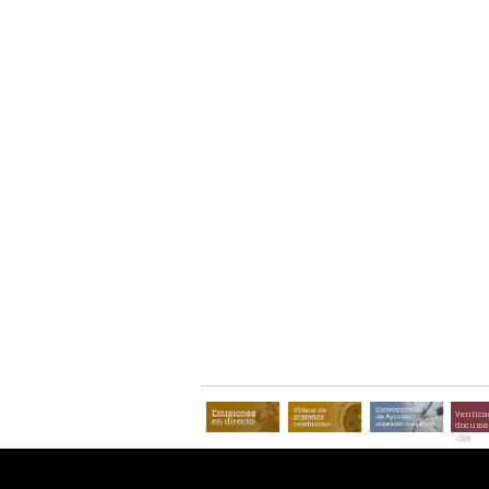
Verifica
documen
CSV