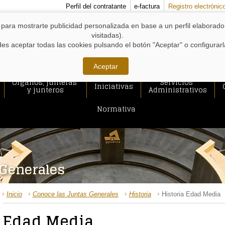
MENÚS
Perfil del contratante
e-factura
Registro electrónic
DE
APOYO:
y para mostrarte publicidad personalizada en base a un perfil elaborad
visitadas).
s aceptar todas las cookies pulsando el botón "Aceptar" o configurar
Aceptar
Órganos, junteras
Servicios
Iniciativas
y junteros
Administrativos
Normativa
 Generales
RUTA
Inicio
Conoce las Juntas Generales
Historia
Historia Edad Media
DE
ACCESO
Edad Media
A
CONTENIDO