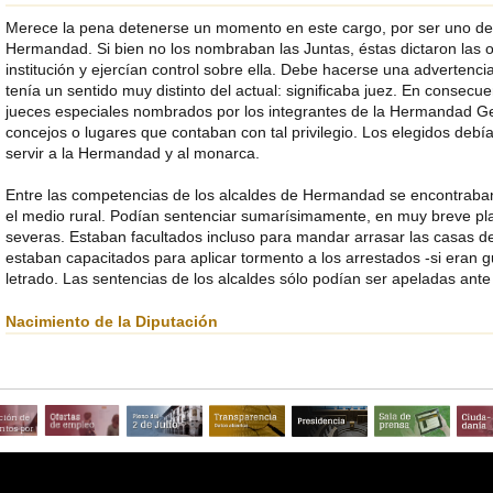
Merece la pena detenerse un momento en este cargo, por ser uno de l
Hermandad. Si bien no los nombraban las Juntas, éstas dictaron las
institución y ejercían control sobre ella. Debe hacerse una advertenci
tenía un sentido muy distinto del actual: significaba juez. En consec
jueces especiales nombrados por los integrantes de la Hermandad Ge
concejos o lugares que contaban con tal privilegio. Los elegidos debí
servir a la Hermandad y al monarca.
Entre las competencias de los alcaldes de Hermandad se encontraban
el medio rural. Podían sentenciar sumarísimamente, en muy breve p
severas. Estaban facultados incluso para mandar arrasar las casas de 
estaban capacitados para aplicar tormento a los arrestados -si eran 
letrado. Las sentencias de los alcaldes sólo podían ser apeladas ante l
Nacimiento de la Diputación
ción de
tos por