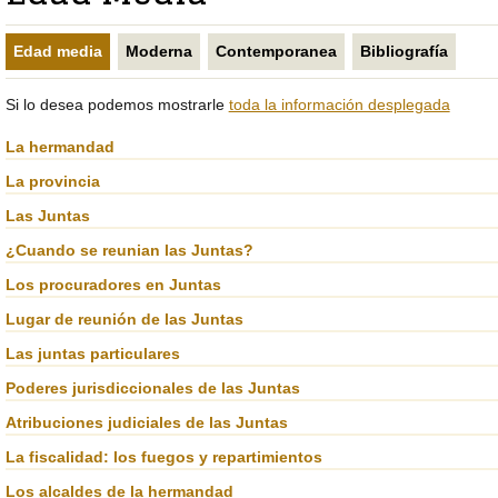
LA
PRINCIPAL
PÁGINA
DE
ACTUAL
LA
Edad media
Moderna
Contemporanea
Bibliografía
PÁGINA
Si lo desea podemos mostrarle
toda la información desplegada
La hermandad
La provincia
Las Juntas
¿Cuando se reunian las Juntas?
Los procuradores en Juntas
Lugar de reunión de las Juntas
Las juntas particulares
Poderes jurisdiccionales de las Juntas
Atribuciones judiciales de las Juntas
La fiscalidad: los fuegos y repartimientos
Los alcaldes de la hermandad