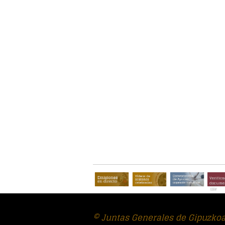
Verifica
documen
CSV
© Juntas Generales de Gipuzko