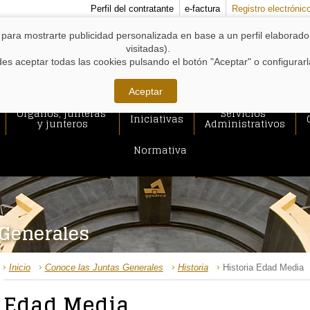
MENÚS
Perfil del contratante
e-factura
Registro electrónic
DE
APOYO:
y para mostrarte publicidad personalizada en base a un perfil elaborad
visitadas).
s aceptar todas las cookies pulsando el botón "Aceptar" o configurar
Aceptar
Órganos, junteras
Servicios
Iniciativas
y junteros
Administrativos
Normativa
 Generales
RUTA
Inicio
Conoce las Juntas Generales
Historia
Historia Edad Media
DE
ACCESO
Edad Media
A
CONTENIDO