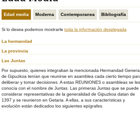
LA
PRINCIPAL
PÁGINA
DE
ACTUAL
LA
Edad media
Moderna
Contemporanea
Bibliografía
PÁGINA
Si lo desea podemos mostrarle
toda la información desplegada
La hermandad
La provincia
Las Juntas
Por supuesto, quienes integraban la mencionada Hermandad Genera
de Gipuzkoa tenían que reunirse en asamblea cada cierto tiempo par
deliberar y tomar decisiones. A estas REUNIONES o asambleas se le
conocía con el nombre de Juntas. Las primeras Juntas que se puede
considerar representativas de la generalidad de Gipuzkoa datan de
1397 y se reunieron en Getaria. A ellas, a sus características y
evolución están dedicados los siguientes epígrafes.