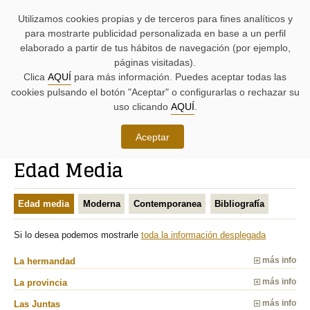
AYUDAS
Saltar
Saltar
Agenda
Iniciativas
BUSCADORES
Utilizamos cookies propias y de terceros para fines analíticos y
A
al
al
parlamentaria.
parlamentarias.
LA
contenido.
menú.
para mostrarte publicidad personalizada en base a un perfil
NAVEGACIÓN:
elaborado a partir de tus hábitos de navegación (por ejemplo,
páginas visitadas).
MENÚ
MENÚS
Clica
AQUÍ
para más información. Puedes aceptar todas las
PRINCIPAL
DE
cookies pulsando el botón "Aceptar" o configurarlas o rechazar su
DE
APOYO:
LA
uso clicando
AQUÍ
.
PÁGINA:
Conoce las Juntas Generales
Aceptar
RUTA
Edad Media
DE
CONTENIDO
ACCESO
PRINCIPAL
A
DE
Edad media
Moderna
Contemporanea
Bibliografía
LA
LA
PÁGINA
PÁGINA
ACTUAL
Si lo desea podemos mostrarle
toda la información desplegada
La hermandad
más info
La provincia
más info
Las Juntas
más info