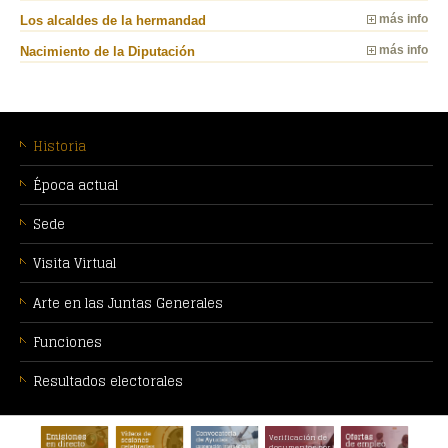
Los alcaldes de la hermandad
más info
Nacimiento de la Diputación
más info
MENÚ
CONTEXTUAL
Historia
Época actual
Sede
Visita Virtual
Arte en las Juntas Generales
Funciones
Resultados electorales
PIE
Verificación de
DE
documentos por