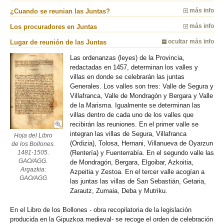
¿Cuando se reunian las Juntas?
más info
Los procuradores en Juntas
más info
Lugar de reunión de las Juntas
ocultar más info
Las ordenanzas (leyes) de la Provincia,
redactadas en 1457, determinan los valles y
villas en donde se celebrarán las juntas
Generales. Los valles son tres: Valle de Segura y
Villafranca, Valle de Mondragón y Bergara y Valle
de la Marisma. Igualmente se determinan las
villas dentro de cada uno de los valles que
recibirán las reuniones. En el primer valle se
integran las villas de Segura, Villafranca
Hoja del Libro
(Ordizia), Tolosa, Hernani, Villanueva de Oyarzun
de los Bollones.
(Rentería) y Fuenterrabía. En el segundo valle las
1481-1505.
GAO/AGG.
de Mondragón, Bergara, Elgoibar, Azkoitia,
Argazkia:
Azpeitia y Zestoa. En el tercer valle acogían a
GAO/AGG
las juntas las villas de San Sebastián, Getaria,
Zarautz, Zumaia, Deba y Mutriku.
En el Libro de los Bollones - obra recopilatoria de la legislación
producida en la Gipuzkoa medieval- se recoge el orden de celebración