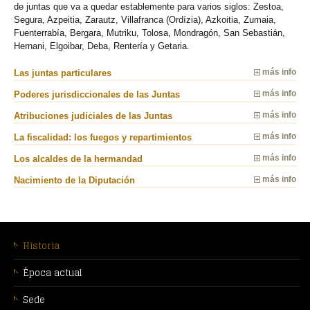
de juntas que va a quedar establemente para varios siglos: Zestoa,
Segura, Azpeitia, Zarautz, Villafranca (Ordízia), Azkoitia, Zumaia,
Fuenterrabía, Bergara, Mutriku, Tolosa, Mondragón, San Sebastián,
Hernani, Elgoibar, Deba, Rentería y Getaria.
Las juntas particulares
más info
Poderes jurisdiccionales de las Juntas
más info
Atribuciones judiciales de las Juntas
más info
La fiscalidad: los fuegos y repartimientos
más info
Los alcaldes de la hermandad
más info
Nacimiento de la Diputación
más info
MENÚ
CONTEXTUAL
Historia
Época actual
Sede