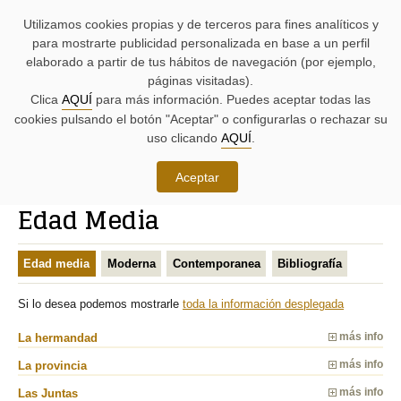
AYUDAS
Saltar
Saltar
Agenda
Iniciativas
BUSCADORES
Utilizamos cookies propias y de terceros para fines analíticos y
A
al
al
parlamentaria.
parlamentarias.
LA
contenido.
menú.
para mostrarte publicidad personalizada en base a un perfil
NAVEGACIÓN:
elaborado a partir de tus hábitos de navegación (por ejemplo,
páginas visitadas).
MENÚ
MENÚS
Clica
AQUÍ
para más información. Puedes aceptar todas las
PRINCIPAL
DE
cookies pulsando el botón "Aceptar" o configurarlas o rechazar su
DE
APOYO:
LA
uso clicando
AQUÍ
.
PÁGINA:
Conoce las Juntas Generales
Aceptar
RUTA
Edad Media
DE
CONTENIDO
ACCESO
PRINCIPAL
A
DE
Edad media
Moderna
Contemporanea
Bibliografía
LA
LA
PÁGINA
PÁGINA
ACTUAL
Si lo desea podemos mostrarle
toda la información desplegada
La hermandad
más info
La provincia
más info
Las Juntas
más info