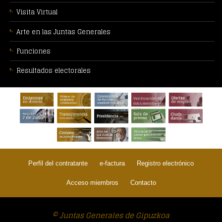
Visita Virtual
Arte en las Juntas Generales
Funciones
Resultados electorales
PIE
Verificación de
DE
documentos por
CSV
PÁGINA:
Perfil del contratante
e-factura
Registro electrónico
Acceso miembros
Contacto
© Juntas Generales de Gipuzkoa