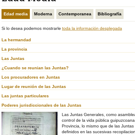
LA
PRINCIPAL
PÁGINA
DE
ACTUAL
LA
Edad media
Moderna
Contemporanea
Bibliografía
PÁGINA
Si lo desea podemos mostrarle
toda la información desplegada
La hermandad
La provincia
Las Juntas
¿Cuando se reunian las Juntas?
Los procuradores en Juntas
Lugar de reunión de las Juntas
Las juntas particulares
Poderes jurisdiccionales de las Juntas
Las Juntas Generales, como asambleas
control de la vida pública guipuzcoana
Provincia, lo mismo que de las Juntas
definidos en las sucesivas recopilaci