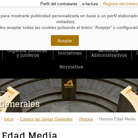
MENÚS
Perfil del contratante
e-factura
Registro electrónic
DE
APOYO:
y para mostrarte publicidad personalizada en base a un perfil elaborad
visitadas).
s aceptar todas las cookies pulsando el botón "Aceptar" o configurar
Aceptar
Órganos, junteras
Servicios
Iniciativas
y junteros
Administrativos
Normativa
 Generales
RUTA
Inicio
Conoce las Juntas Generales
Historia
Historia Edad Media
DE
ACCESO
Edad Media
A
CONTENIDO