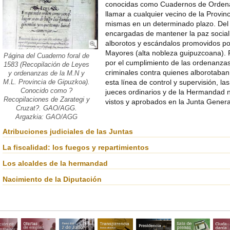
conocidas como Cuadernos de Ordena
llamar a cualquier vecino de la Provin
mismas en un determinado plazo. Del
encargadas de mantener la paz social 
alborotos y escándalos promovidos por
Mayores (alta nobleza guipuzcoana). P
Página del Cuaderno foral de
por el cumplimiento de las ordenanzas,
1583 (Recopilación de Leyes
criminales contra quienes alborotaban
y ordenanzas de la M.N y
esta línea de control y supervisión, l
M.L. Provincia de Gipuzkoa).
Conocido como ?
jueces ordinarios y de la Hermandad 
Recopilaciones de Zarategi y
vistos y aprobados en la Junta Genera
Cruzat?. GAO/AGG.
Argazkia: GAO/AGG
Atribuciones judiciales de las Juntas
La fiscalidad: los fuegos y repartimientos
Los alcaldes de la hermandad
Nacimiento de la Diputación
ción de
tos por