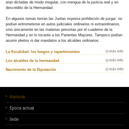
eran dictadas de modo irregular, con mengua de la justicia real y en
descrédito de la Hermandad.
En algunos temas tenían las Juntas expresa prohibición de juzgar: no
podían entrometerse en autos judiciales ordinarios ni extraordinarios,
sino únicamente en las materias previstas por el cuaderno de la
Hermandad y en lo tocante a los Parientes Mayores. Tampoco podían
asumir pleitos ni dar mandatos a los alcaldes ordinarios.
La fiscalidad: los fuegos y repartimientos
más info
Los alcaldes de la hermandad
más info
Nacimiento de la Diputación
más info
MENÚ
CONTEXTUAL
Historia
Época actual
Sede