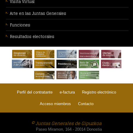
Visita Virtual
Arte en las Juntas Generales
Funciones
Resultados electorales
PIE
Verificación de
DE
documentos por
CSV
PÁGINA:
Perfil del contratante
e-factura
Registro electrónico
Acceso miembros
Contacto
© Juntas Generales de Gipuzkoa
Paseo Miramon, 164 - 20014 Donostia