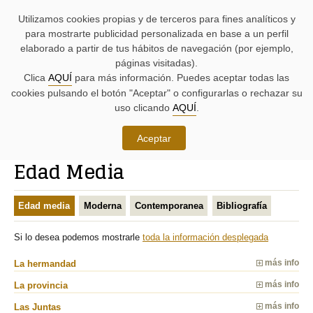
AYUDAS
Saltar
Saltar
Agenda
Iniciativas
BUSCADORES
Utilizamos cookies propias y de terceros para fines analíticos y
A
al
al
parlamentaria.
parlamentarias.
LA
contenido.
menú.
para mostrarte publicidad personalizada en base a un perfil
NAVEGACIÓN:
elaborado a partir de tus hábitos de navegación (por ejemplo,
páginas visitadas).
MENÚ
MENÚS
Clica
AQUÍ
para más información. Puedes aceptar todas las
PRINCIPAL
DE
cookies pulsando el botón "Aceptar" o configurarlas o rechazar su
DE
APOYO:
LA
uso clicando
AQUÍ
.
PÁGINA:
Conoce las Juntas Generales
Aceptar
RUTA
Edad Media
DE
CONTENIDO
ACCESO
PRINCIPAL
A
DE
Edad media
Moderna
Contemporanea
Bibliografía
LA
LA
PÁGINA
PÁGINA
ACTUAL
Si lo desea podemos mostrarle
toda la información desplegada
La hermandad
más info
La provincia
más info
Las Juntas
más info