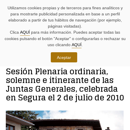
AYUDAS
Saltar
Saltar
Agenda
Iniciativas
BUSCADORES
Utilizamos cookies propias y de terceros para fines analíticos y
A
al
al
parlamentaria.
parlamentarias.
LA
contenido.
menú.
para mostrarte publicidad personalizada en base a un perfil
NAVEGACIÓN:
elaborado a partir de tus hábitos de navegación (por ejemplo,
páginas visitadas).
MENÚ
MENÚS
Clica
AQUÍ
para más información. Puedes aceptar todas las
PRINCIPAL
DE
cookies pulsando el botón "Aceptar" o configurarlas o rechazar su
DE
APOYO:
LA
uso clicando
AQUÍ
.
PÁGINA:
Ciudadanía
Aceptar
RUTA
Sesión Plenaria ordinaria,
DE
CONTENIDO
ACCESO
PRINCIPAL
solemne e itinerante de las
A
DE
Juntas Generales, celebrada
LA
LA
PÁGINA
PÁGINA
en Segura el 2 de julio de 2010
ACTUAL