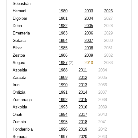
Sebastián
Hernani
1980
2003
2026
Elgoibar
1981
2004
2027
Deba
1982
2005
2028
Errenteria
1983
2006
2029
Getaria
1984
2007
2030
Eibar
1985
2008
2031
Zestoa
1986
2009
2032
Segura
1987
(2)
2010
2033
Azpeitia
1988
2011
2034
Zarautz
1989
2012
2035
Irun
1990
2013
2036
Ordizia
1991
2014
2037
Zumarraga
1992
2015
2038
Azkoitia
1993
2016
2039
Oñati
1994
2017
2040
Zumaia
1995
2018
2041
Hondarribia
1996
2019
2042
Bergara
1997
2020
2043