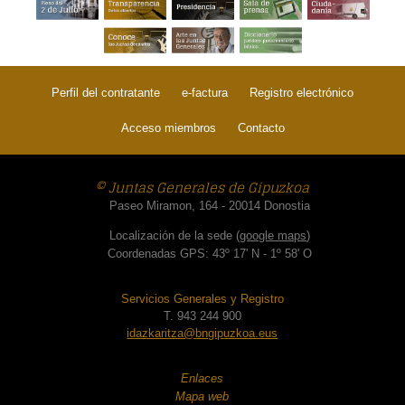
Perfil del contratante
e-factura
Registro electrónico
Acceso miembros
Contacto
© Juntas Generales de Gipuzkoa
Paseo Miramon, 164 - 20014 Donostia
Localización de la sede (
google maps
)
Coordenadas GPS: 43º 17' N - 1º 58' O
Servicios Generales y Registro
T. 943 244 900
idazkaritza@bngipuzkoa.eus
Enlaces
Mapa web