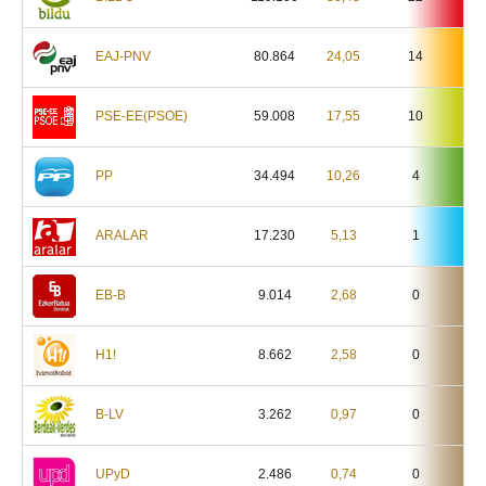
EAJ-PNV
80.864
24,05
14
PSE-EE(PSOE)
59.008
17,55
10
PP
34.494
10,26
4
ARALAR
17.230
5,13
1
EB-B
9.014
2,68
0
H1!
8.662
2,58
0
B-LV
3.262
0,97
0
UPyD
2.486
0,74
0