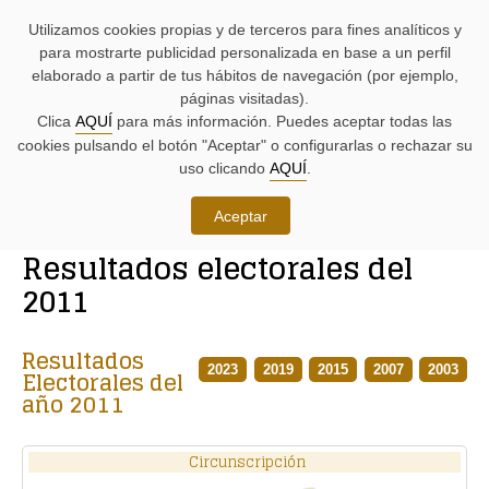
AYUDAS
Saltar
Saltar
Agenda
Iniciativas
BUSCADORES
Utilizamos cookies propias y de terceros para fines analíticos y
A
al
al
parlamentaria.
parlamentarias.
LA
contenido.
menú.
para mostrarte publicidad personalizada en base a un perfil
NAVEGACIÓN:
elaborado a partir de tus hábitos de navegación (por ejemplo,
páginas visitadas).
MENÚ
MENÚS
Clica
AQUÍ
para más información. Puedes aceptar todas las
PRINCIPAL
DE
cookies pulsando el botón "Aceptar" o configurarlas o rechazar su
DE
APOYO:
LA
uso clicando
AQUÍ
.
PÁGINA:
Conoce las Juntas Generales
Aceptar
RUTA
Resultados electorales del
DE
CONTENIDO
ACCESO
PRINCIPAL
2011
A
DE
LA
LA
PÁGINA
PÁGINA
Resultados
ACTUAL
2023
2019
2015
2007
2003
Electorales del
año 2011
Circunscripción