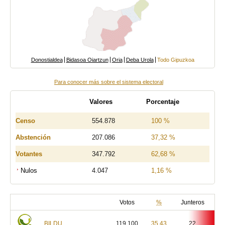
Donostialdea
Bidasoa Oiartzun
Oria
Deba Urola
Todo Gipuzkoa
Para conocer más sobre el sistema electoral
Valores
Porcentaje
Censo
554.878
100 %
Abstención
207.086
37,32 %
Votantes
347.792
62,68 %
Nulos
4.047
1,16 %
Votos
%
Junteros
BILDU
119.100
35,43
22