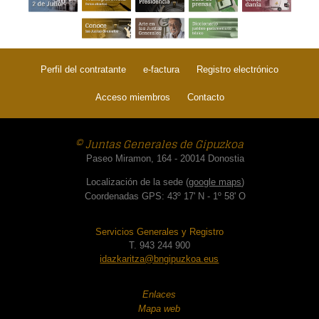
Perfil del contratante
e-factura
Registro electrónico
Acceso miembros
Contacto
© Juntas Generales de Gipuzkoa
Paseo Miramon, 164 - 20014 Donostia
Localización de la sede (
google maps
)
Coordenadas GPS: 43º 17' N - 1º 58' O
Servicios Generales y Registro
T. 943 244 900
idazkaritza@bngipuzkoa.eus
Enlaces
Mapa web