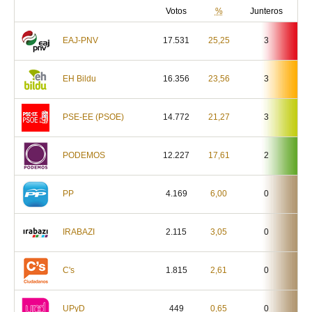
Votos
%
Junteros
EAJ-PNV
17.531
25,25
3
EH Bildu
16.356
23,56
3
PSE-EE (PSOE)
14.772
21,27
3
PODEMOS
12.227
17,61
2
PP
4.169
6,00
0
IRABAZI
2.115
3,05
0
C's
1.815
2,61
0
UPyD
449
0,65
0