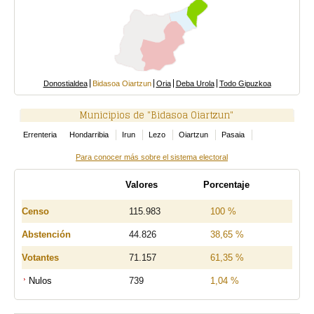
Donostialdea
Bidasoa Oiartzun
Oria
Deba Urola
Todo Gipuzkoa
Municipios de "Bidasoa Oiartzun"
Errenteria
Hondarribia
Irun
Lezo
Oiartzun
Pasaia
Para conocer más sobre el sistema electoral
Valores
Porcentaje
Censo
115.983
100 %
Abstención
44.826
38,65 %
Votantes
71.157
61,35 %
Nulos
739
1,04 %