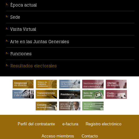
Época actual
Sede
Visita Virtual
Arte en las Juntas Generales
Funciones
Resultados electorales
PIE
Verificación de
DE
documentos por
CSV
PÁGINA:
Perfil del contratante
e-factura
Registro electrónico
Acceso miembros
Contacto