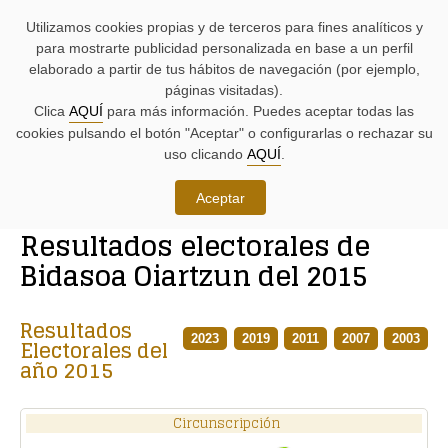
AYUDAS
Saltar
Saltar
Agenda
Iniciativas
BUSCADORES
Utilizamos cookies propias y de terceros para fines analíticos y
A
al
al
parlamentaria.
parlamentarias.
LA
contenido.
menú.
para mostrarte publicidad personalizada en base a un perfil
NAVEGACIÓN:
elaborado a partir de tus hábitos de navegación (por ejemplo,
páginas visitadas).
MENÚ
MENÚS
Clica
AQUÍ
para más información. Puedes aceptar todas las
PRINCIPAL
DE
cookies pulsando el botón "Aceptar" o configurarlas o rechazar su
DE
APOYO:
LA
uso clicando
AQUÍ
.
PÁGINA:
Conoce las Juntas Generales
Aceptar
RUTA
Resultados electorales de
DE
CONTENIDO
ACCESO
PRINCIPAL
Bidasoa Oiartzun del 2015
A
DE
LA
LA
PÁGINA
PÁGINA
Resultados
ACTUAL
2023
2019
2011
2007
2003
Electorales del
año 2015
Circunscripción