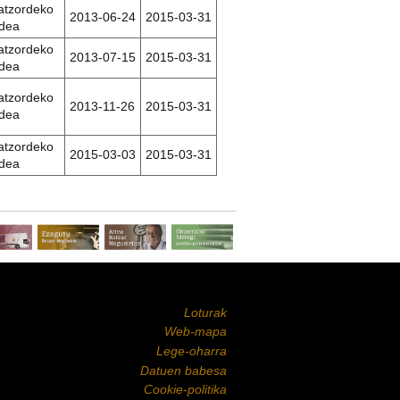
atzordeko
2013-06-24
2015-03-31
idea
atzordeko
2013-07-15
2015-03-31
idea
atzordeko
2013-11-26
2015-03-31
idea
atzordeko
2015-03-03
2015-03-31
idea
Loturak
Web-mapa
Lege-oharra
Datuen babesa
Cookie-politika