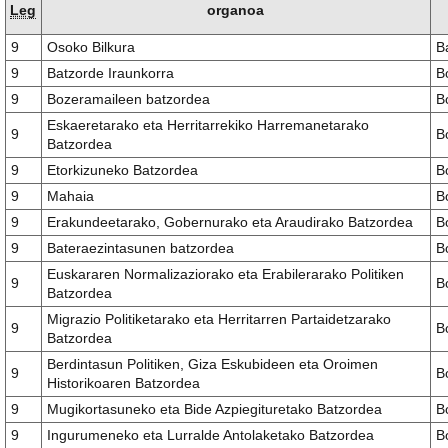
Leg
organoa
9
Osoko Bilkura
B
9
Batzorde Iraunkorra
B
9
Bozeramaileen batzordea
B
Eskaeretarako eta Herritarrekiko Harremanetarako
9
B
Batzordea
9
Etorkizuneko Batzordea
B
9
Mahaia
B
9
Erakundeetarako, Gobernurako eta Araudirako Batzordea
B
9
Bateraezintasunen batzordea
B
Euskararen Normalizaziorako eta Erabilerarako Politiken
9
B
Batzordea
Migrazio Politiketarako eta Herritarren Partaidetzarako
9
B
Batzordea
Berdintasun Politiken, Giza Eskubideen eta Oroimen
9
B
Historikoaren Batzordea
9
Mugikortasuneko eta Bide Azpiegituretako Batzordea
B
9
Ingurumeneko eta Lurralde Antolaketako Batzordea
B