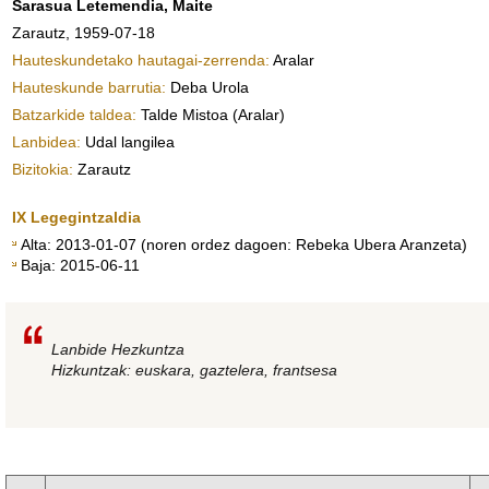
Sarasua Letemendia, Maite
Zarautz, 1959-07-18
Hauteskundetako hautagai-zerrenda:
Aralar
Hauteskunde barrutia:
Deba Urola
Batzarkide taldea:
Talde Mistoa (Aralar)
Lanbidea:
Udal langilea
Bizitokia:
Zarautz
IX Legegintzaldia
Alta
: 2013-01-07 (
noren ordez dagoen:
Rebeka Ubera Aranzeta)
Baja
: 2015-06-11
Lanbide Hezkuntza
Hizkuntzak: euskara, gaztelera, frantsesa