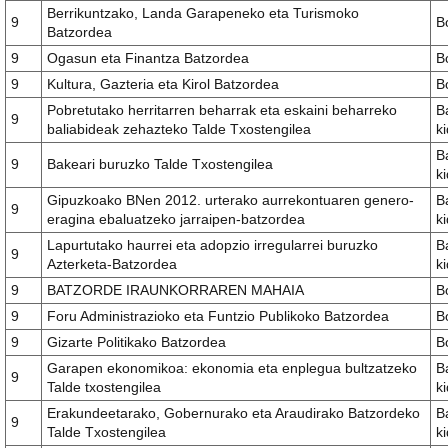
Berrikuntzako, Landa Garapeneko eta Turismoko
9
B
Batzordea
9
Ogasun eta Finantza Batzordea
B
9
Kultura, Gazteria eta Kirol Batzordea
B
Pobretutako herritarren beharrak eta eskaini beharreko
B
9
baliabideak zehazteko Talde Txostengilea
k
B
9
Bakeari buruzko Talde Txostengilea
k
Gipuzkoako BNen 2012. urterako aurrekontuaren genero-
B
9
eragina ebaluatzeko jarraipen-batzordea
k
Lapurtutako haurrei eta adopzio irregularrei buruzko
B
9
Azterketa-Batzordea
k
9
BATZORDE IRAUNKORRAREN MAHAIA
B
9
Foru Administrazioko eta Funtzio Publikoko Batzordea
B
9
Gizarte Politikako Batzordea
B
Garapen ekonomikoa: ekonomia eta enplegua bultzatzeko
B
9
Talde txostengilea
k
Erakundeetarako, Gobernurako eta Araudirako Batzordeko
B
9
Talde Txostengilea
k