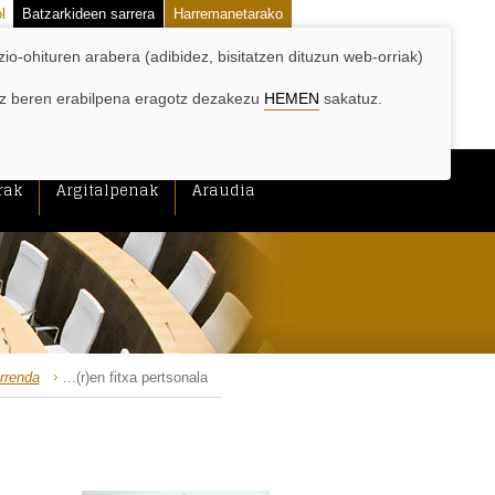
l
Batzarkideen sarrera
Harremanetarako
zio-ohituren arabera (adibidez, bisitatzen dituzun web-orriak)
hiz beren erabilpena eragotz dezakezu
HEMEN
sakatuz.
rak
Argitalpenak
Araudia
rrenda
...(r)en fitxa pertsonala