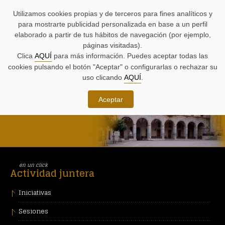
AYUDAS
Saltar
Saltar
Agenda
Iniciativas
BUSCADORES
Utilizamos cookies propias y de terceros para fines analíticos y
A
al
al
parlamentaria.
parlamentarias.
LA
contenido.
menú.
para mostrarte publicidad personalizada en base a un perfil
NAVEGACIÓN:
elaborado a partir de tus hábitos de navegación (por ejemplo,
páginas visitadas).
MENÚ
MENÚS
Clica
AQUÍ
para más información. Puedes aceptar todas las
HERNANI
PRINCIPAL
DE
cookies pulsando el botón "Aceptar" o configurarlas o rechazar su
DE
APOYO:
LA
uso clicando
AQUÍ
.
Sesión Plenaria ordinaria,
PÁGINA:
solemne e itinerante,
2 de julio de 2026
Aceptar
en un click
Actividad juntera
Iniciativas
Sesiones