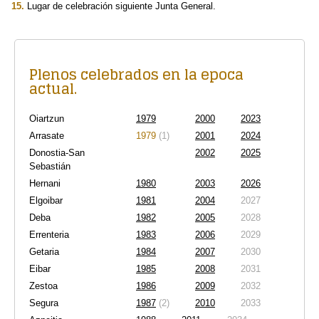
Lugar de celebración siguiente Junta General.
Plenos celebrados en la epoca
actual.
Oiartzun
1979
2000
2023
Arrasate
1979
(1)
2001
2024
Donostia-San
2002
2025
Sebastián
Hernani
1980
2003
2026
Elgoibar
1981
2004
2027
Deba
1982
2005
2028
Errenteria
1983
2006
2029
Getaria
1984
2007
2030
Eibar
1985
2008
2031
Zestoa
1986
2009
2032
Segura
1987
(2)
2010
2033