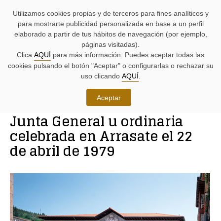
AYUDAS
Saltar
Saltar
Agenda
Iniciativas
BUSCADORES
Utilizamos cookies propias y de terceros para fines analíticos y
A
al
al
parlamentaria.
parlamentarias.
LA
contenido.
menú.
para mostrarte publicidad personalizada en base a un perfil
NAVEGACIÓN:
elaborado a partir de tus hábitos de navegación (por ejemplo,
páginas visitadas).
MENÚ
MENÚS
Clica
AQUÍ
para más información. Puedes aceptar todas las
PRINCIPAL
DE
cookies pulsando el botón "Aceptar" o configurarlas o rechazar su
DE
APOYO:
LA
uso clicando
AQUÍ
.
PÁGINA:
Ciudadanía
Aceptar
RUTA
Junta General u ordinaria
DE
CONTENIDO
ACCESO
PRINCIPAL
celebrada en Arrasate el 22
A
DE
de abril de 1979
LA
LA
PÁGINA
PÁGINA
ACTUAL