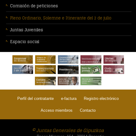
Comisión de peticiones
Pleno Ordinario, Solemne e Itinerante del 2 de julio
Juntas Juveniles
Espacio social
PIE
Verificación de
DE
documentos por
CSV
PÁGINA:
Perfil del contratante
e-factura
Registro electrónico
Acceso miembros
Contacto
© Juntas Generales de Gipuzkoa