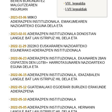
BEREN BORONDATEZ
VIII. legealdia
MALGUTZEAREN
I-VII legealdiak
INGURUAN
2023-03-06
M8KO
ADIERAZPEN INSTITUZIONALA, EMAKUMEAREN
NAZIOARTEKO EGUNA DELA ETA
2023-02-01
ADIERAZPEN INSTITUZIONALA DONOSTIAN
LANGILE BAT LAN ISTRIPUZ HIL DELA ETA
2022-11-29
2022KO EUSKARAREN NAZIOARTEKO
EGUNERAKO ADIERAZPEN INSTITUZIONALA
2022-06-23
ADIERAZPEN INSTITUZIONALA, EKAINAREN 28AN
OSPATZEN DEN LGTBI+ HARROTASUNAREN NAZIOARTEKO
EGUNA DELA ETA
2022-06-15
ADIERAZPEN INSTITUZIONALA, IDIAZABALEN
LANGILE BAT LAN ISTRIPUZ HIL DELA ETA
2022-05-12
GUATEMALAKO EGOERARI BURUZKO ERAKUNDE
ADIERAZPENA
2022-05-10
ADIERAZPEN INSTITUZIONALA
2022-05-05
ADIERAZPEN INSTITUZIONALA, HERNANIN
LANGILE BAT LAN ISTRIPUZ HIL DELA ETA