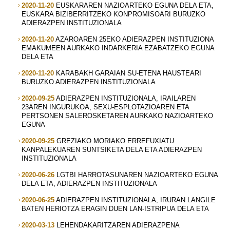
2020-11-20
EUSKARAREN NAZIOARTEKO EGUNA DELA ETA,
EUSKARA BIZIBERRITZEKO KONPROMISOARI BURUZKO
ADIERAZPEN INSTITUZIONALA
2020-11-20
AZAROAREN 25EKO ADIERAZPEN INSTITUZIONA
EMAKUMEEN AURKAKO INDARKERIA EZABATZEKO EGUNA
DELA ETA
2020-11-20
KARABAKH GARAIAN SU-ETENA HAUSTEARI
BURUZKO ADIERAZPEN INSTITUZIONALA
2020-09-25
ADIERAZPEN INSTITUZIONALA, IRAILAREN
23AREN INGURUKOA, SEXU-ESPLOTAZIOAREN ETA
PERTSONEN SALEROSKETAREN AURKAKO NAZIOARTEKO
EGUNA
2020-09-25
GREZIAKO MORIAKO ERREFUXIATU
KANPALEKUAREN SUNTSIKETA DELA ETA ADIERAZPEN
INSTITUZIONALA
2020-06-26
LGTBI HARROTASUNAREN NAZIOARTEKO EGUNA
DELA ETA, ADIERAZPEN INSTITUZIONALA
2020-06-25
ADIERAZPEN INSTITUZIONALA, IRURAN LANGILE
BATEN HERIOTZA ERAGIN DUEN LAN-ISTRIPUA DELA ETA
2020-03-13
LEHENDAKARITZAREN ADIERAZPENA