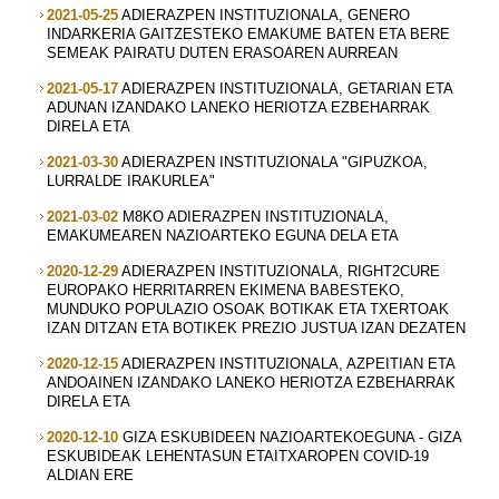
2021-05-25
ADIERAZPEN INSTITUZIONALA, GENERO
INDARKERIA GAITZESTEKO EMAKUME BATEN ETA BERE
SEMEAK PAIRATU DUTEN ERASOAREN AURREAN
2021-05-17
ADIERAZPEN INSTITUZIONALA, GETARIAN ETA
ADUNAN IZANDAKO LANEKO HERIOTZA EZBEHARRAK
DIRELA ETA
2021-03-30
ADIERAZPEN INSTITUZIONALA "GIPUZKOA,
LURRALDE IRAKURLEA"
2021-03-02
M8KO ADIERAZPEN INSTITUZIONALA,
EMAKUMEAREN NAZIOARTEKO EGUNA DELA ETA
2020-12-29
ADIERAZPEN INSTITUZIONALA, RIGHT2CURE
EUROPAKO HERRITARREN EKIMENA BABESTEKO,
MUNDUKO POPULAZIO OSOAK BOTIKAK ETA TXERTOAK
IZAN DITZAN ETA BOTIKEK PREZIO JUSTUA IZAN DEZATEN
2020-12-15
ADIERAZPEN INSTITUZIONALA, AZPEITIAN ETA
ANDOAINEN IZANDAKO LANEKO HERIOTZA EZBEHARRAK
DIRELA ETA
2020-12-10
GIZA ESKUBIDEEN NAZIOARTEKOEGUNA - GIZA
ESKUBIDEAK LEHENTASUN ETAITXAROPEN COVID-19
ALDIAN ERE