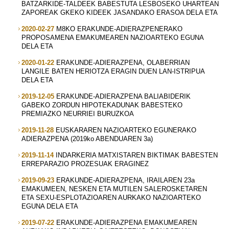
BATZARKIDE-TALDEEK BABESTUTA LESBOSEKO UHARTEAN
ZAPOREAK GKEKO KIDEEK JASANDAKO ERASOA DELA ETA
2020-02-27
M8KO ERAKUNDE-ADIERAZPENERAKO
PROPOSAMENA EMAKUMEAREN NAZIOARTEKO EGUNA
DELA ETA
2020-01-22
ERAKUNDE-ADIERAZPENA, OLABERRIAN
LANGILE BATEN HERIOTZA ERAGIN DUEN LAN-ISTRIPUA
DELA ETA
2019-12-05
ERAKUNDE-ADIERAZPENA BALIABIDERIK
GABEKO ZORDUN HIPOTEKADUNAK BABESTEKO
PREMIAZKO NEURRIEI BURUZKOA
2019-11-28
EUSKARAREN NAZIOARTEKO EGUNERAKO
ADIERAZPENA (2019ko ABENDUAREN 3a)
2019-11-14
INDARKERIA MATXISTAREN BIKTIMAK BABESTEN
ERREPARAZIO PROZESUAK ERAGINEZ
2019-09-23
ERAKUNDE-ADIERAZPENA, IRAILAREN 23a
EMAKUMEEN, NESKEN ETA MUTILEN SALEROSKETAREN
ETA SEXU-ESPLOTAZIOAREN AURKAKO NAZIOARTEKO
EGUNA DELA ETA
2019-07-22
ERAKUNDE-ADIERAZPENA EMAKUMEAREN