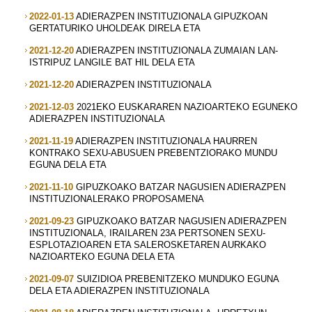
2022-01-13
ADIERAZPEN INSTITUZIONALA GIPUZKOAN
GERTATURIKO UHOLDEAK DIRELA ETA
2021-12-20
ADIERAZPEN INSTITUZIONALA ZUMAIAN LAN-
ISTRIPUZ LANGILE BAT HIL DELA ETA
2021-12-20
ADIERAZPEN INSTITUZIONALA
2021-12-03
2021EKO EUSKARAREN NAZIOARTEKO EGUNEKO
ADIERAZPEN INSTITUZIONALA
2021-11-19
ADIERAZPEN INSTITUZIONALA HAURREN
KONTRAKO SEXU-ABUSUEN PREBENTZIORAKO MUNDU
EGUNA DELA ETA
2021-11-10
GIPUZKOAKO BATZAR NAGUSIEN ADIERAZPEN
INSTITUZIONALERAKO PROPOSAMENA
2021-09-23
GIPUZKOAKO BATZAR NAGUSIEN ADIERAZPEN
INSTITUZIONALA, IRAILAREN 23A PERTSONEN SEXU-
ESPLOTAZIOAREN ETA SALEROSKETAREN AURKAKO
NAZIOARTEKO EGUNA DELA ETA
2021-09-07
SUIZIDIOA PREBENITZEKO MUNDUKO EGUNA
DELA ETA ADIERAZPEN INSTITUZIONALA