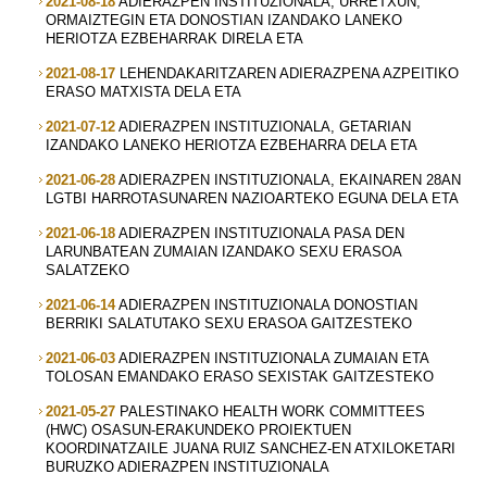
2021-08-18
ADIERAZPEN INSTITUZIONALA, URRETXUN,
ORMAIZTEGIN ETA DONOSTIAN IZANDAKO LANEKO
HERIOTZA EZBEHARRAK DIRELA ETA
2021-08-17
LEHENDAKARITZAREN ADIERAZPENA AZPEITIKO
ERASO MATXISTA DELA ETA
2021-07-12
ADIERAZPEN INSTITUZIONALA, GETARIAN
IZANDAKO LANEKO HERIOTZA EZBEHARRA DELA ETA
2021-06-28
ADIERAZPEN INSTITUZIONALA, EKAINAREN 28AN
LGTBI HARROTASUNAREN NAZIOARTEKO EGUNA DELA ETA
2021-06-18
ADIERAZPEN INSTITUZIONALA PASA DEN
LARUNBATEAN ZUMAIAN IZANDAKO SEXU ERASOA
SALATZEKO
2021-06-14
ADIERAZPEN INSTITUZIONALA DONOSTIAN
BERRIKI SALATUTAKO SEXU ERASOA GAITZESTEKO
2021-06-03
ADIERAZPEN INSTITUZIONALA ZUMAIAN ETA
TOLOSAN EMANDAKO ERASO SEXISTAK GAITZESTEKO
2021-05-27
PALESTINAKO HEALTH WORK COMMITTEES
(HWC) OSASUN-ERAKUNDEKO PROIEKTUEN
KOORDINATZAILE JUANA RUIZ SANCHEZ-EN ATXILOKETARI
BURUZKO ADIERAZPEN INSTITUZIONALA