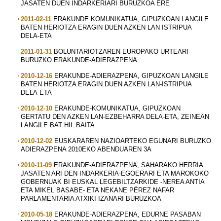
JASATEN DUEN INDARKERIARI BURUZKOA ERE
2011-02-11
ERAKUNDE KOMUNIKATUA, GIPUZKOAN LANGILE
BATEN HERIOTZA ERAGIN DUEN AZKEN LAN ISTRIPUA
DELA-ETA
2011-01-31
BOLUNTARIOTZAREN EUROPAKO URTEARI
BURUZKO ERAKUNDE-ADIERAZPENA
2010-12-16
ERAKUNDE-ADIERAZPENA, GIPUZKOAN LANGILE
BATEN HERIOTZA ERAGIN DUEN AZKEN LAN-ISTRIPUA
DELA-ETA
2010-12-10
ERAKUNDE-KOMUNIKATUA, GIPUZKOAN
GERTATU DEN AZKEN LAN-EZBEHARRA DELA-ETA, ZEINEAN
LANGILE BAT HIL BAITA
2010-12-02
EUSKARAREN NAZIOARTEKO EGUNARI BURUZKO
ADIERAZPENA 2010EKO ABENDUAREN 3A
2010-11-09
ERAKUNDE-ADIERAZPENA, SAHARAKO HERRIA
JASATEN ARI DEN INDARKERIA-EGOERARI ETA MAROKOKO
GOBERNUAK BI EUSKAL LEGEBILTZARKIDE -NEREA ANTIA
ETA MIKEL BASABE- ETA NEKANE PÉREZ NAFAR
PARLAMENTARIA ATXIKI IZANARI BURUZKOA
2010-05-18
ERAKUNDE-ADIERAZPENA, EDURNE PASABAN