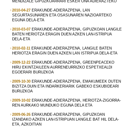
MENDIZALE GIPUZKOARRARI ESKER ONA ADIERAZTEKO
2010-04-27
ERAKUNDE-ADIERAZPENA, LAN
SEGURTASUNAREN ETA OSASUNAREN NAZIOARTEKO
EGUNA DELA-ETA
2010-03-07
ERAKUNDE-ADIERAZPENA, GIPUZKOAN LANGILE
BATEN HERIOTZA ERAGIN DUEN AZKEN LAN-ISTRIPUA
DELA-ETA
2010-02-11
ERAKUNDE-ADIERAZPENA, LANGILE BATEN
HERIOTZA ERAGIN DUEN AZKEN LAN ISTRIPUA DELA-ETA
2009-12-22
ERAKUNDE-ADIERAZPENA, GREENPEACEKO
HIRU EKINTZAILEEN AURRENEURRIZKO ESPETXEALDI
EGOERARI BURUZKOA
2009-10-30
ERAKUNDE-ADIERAZPENA, EMAKUMEEK DUTEN
BIZITZA DUIN ETA INDARKERIARIK GABEKO ESKUBIDEARI
BURUZKOA
2009-10-02
ERAKUNDE-ADIERAZPENA, HERIOTZA-ZIGORRA-
REN AURKAKO MUNDUKO EGUNA DELA ETA
2009-06-26
ERAKUNDE-ADIERAZPENA, GIPUZKOAN
IZANDAKO AZKEN LAN-ISTRIPUAN LANGILE BAT HIL DELA-
ETA, AZKOITIAN