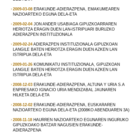
2009-03-08
ERAKUNDE-ADIERAZPENA, EMAKUMEAREN
NAZIOARTEKO EGUNA DELA-ETA
2009-02-04
JON ANDER USABIAGA GIPUZKOARRAREN
HERIOTZA ERAGIN DUEN LAN-ISTRIPUARI BURUZKO
ADIERAZPEN INSTITUZIONALA
2009-02-24
ADIERAZPEN INSTITUZIONALA GIPUZKOAN
LANGILE BATEN HERIOTZA ERAGIN DUEN AZKEN LAN
ISTRIPUA DELA-ETA
2009-01-26
KOMUNIKATU INSTITUZIONALA, GIPUZKOAN
LANGILE BATEN HERIOTZA ERAGIN DUEN AZKEN LAN
ISTRIPUA DELA-ETA
2008-12-03
ERAKUNDE-ADIERAZPENA, ALTUNA Y URIA S.A
ENPRESAKO IGNACIO URIA MENDIZABAL JAUNAREN
HILKETA DELA-ETA
2008-12-02
ERAKUNDE-ADIERAZPENA, EUSKARAREN
NAZIOARTEKO EGUNA DELA-ETA (2008KO ABENDUAREN 3A)
2008-11-18
HAURREN NAZIOARTEKO EGUNAREN INGURUKO
GIPUZKOAKO BATZAR NAGUSIEN ERAKUNDE-
ADIERAZPENA