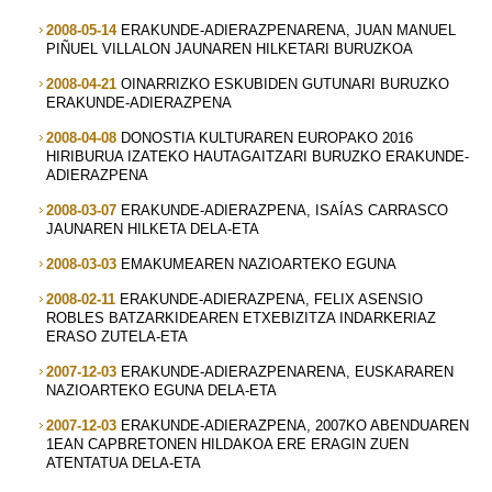
2008-05-14
ERAKUNDE-ADIERAZPENARENA, JUAN MANUEL
PIÑUEL VILLALON JAUNAREN HILKETARI BURUZKOA
2008-04-21
OINARRIZKO ESKUBIDEN GUTUNARI BURUZKO
ERAKUNDE-ADIERAZPENA
2008-04-08
DONOSTIA KULTURAREN EUROPAKO 2016
HIRIBURUA IZATEKO HAUTAGAITZARI BURUZKO ERAKUNDE-
ADIERAZPENA
2008-03-07
ERAKUNDE-ADIERAZPENA, ISAÍAS CARRASCO
JAUNAREN HILKETA DELA-ETA
2008-03-03
EMAKUMEAREN NAZIOARTEKO EGUNA
2008-02-11
ERAKUNDE-ADIERAZPENA, FELIX ASENSIO
ROBLES BATZARKIDEAREN ETXEBIZITZA INDARKERIAZ
ERASO ZUTELA-ETA
2007-12-03
ERAKUNDE-ADIERAZPENARENA, EUSKARAREN
NAZIOARTEKO EGUNA DELA-ETA
2007-12-03
ERAKUNDE-ADIERAZPENA, 2007KO ABENDUAREN
1EAN CAPBRETONEN HILDAKOA ERE ERAGIN ZUEN
ATENTATUA DELA-ETA