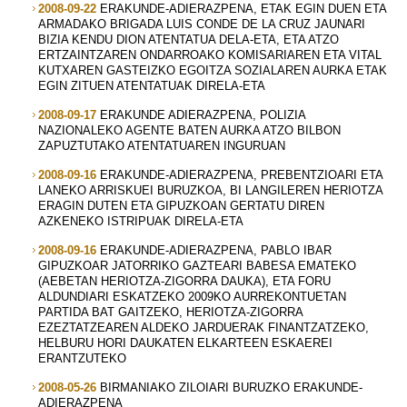
2008-09-22
ERAKUNDE-ADIERAZPENA, ETAK EGIN DUEN ETA
ARMADAKO BRIGADA LUIS CONDE DE LA CRUZ JAUNARI
BIZIA KENDU DION ATENTATUA DELA-ETA, ETA ATZO
ERTZAINTZAREN ONDARROAKO KOMISARIAREN ETA VITAL
KUTXAREN GASTEIZKO EGOITZA SOZIALAREN AURKA ETAK
EGIN ZITUEN ATENTATUAK DIRELA-ETA
2008-09-17
ERAKUNDE ADIERAZPENA, POLIZIA
NAZIONALEKO AGENTE BATEN AURKA ATZO BILBON
ZAPUZTUTAKO ATENTATUAREN INGURUAN
2008-09-16
ERAKUNDE-ADIERAZPENA, PREBENTZIOARI ETA
LANEKO ARRISKUEI BURUZKOA, BI LANGILEREN HERIOTZA
ERAGIN DUTEN ETA GIPUZKOAN GERTATU DIREN
AZKENEKO ISTRIPUAK DIRELA-ETA
2008-09-16
ERAKUNDE-ADIERAZPENA, PABLO IBAR
GIPUZKOAR JATORRIKO GAZTEARI BABESA EMATEKO
(AEBETAN HERIOTZA-ZIGORRA DAUKA), ETA FORU
ALDUNDIARI ESKATZEKO 2009KO AURREKONTUETAN
PARTIDA BAT GAITZEKO, HERIOTZA-ZIGORRA
EZEZTATZEAREN ALDEKO JARDUERAK FINANTZATZEKO,
HELBURU HORI DAUKATEN ELKARTEEN ESKAEREI
ERANTZUTEKO
2008-05-26
BIRMANIAKO ZILOIARI BURUZKO ERAKUNDE-
ADIERAZPENA