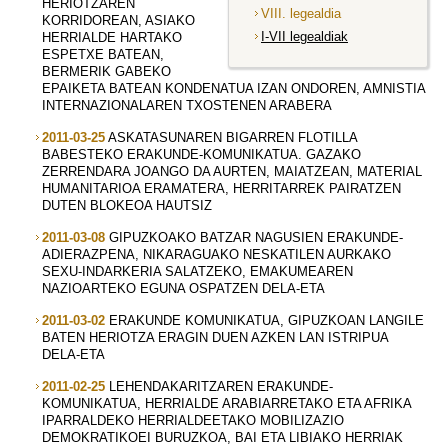
HERIOTZAREN
VIII. legealdia
KORRIDOREAN, ASIAKO
I-VII legealdiak
HERRIALDE HARTAKO
ESPETXE BATEAN,
BERMERIK GABEKO
EPAIKETA BATEAN KONDENATUA IZAN ONDOREN, AMNISTIA
INTERNAZIONALAREN TXOSTENEN ARABERA
2011-03-25
ASKATASUNAREN BIGARREN FLOTILLA
BABESTEKO ERAKUNDE-KOMUNIKATUA. GAZAKO
ZERRENDARA JOANGO DA AURTEN, MAIATZEAN, MATERIAL
HUMANITARIOA ERAMATERA, HERRITARREK PAIRATZEN
DUTEN BLOKEOA HAUTSIZ
2011-03-08
GIPUZKOAKO BATZAR NAGUSIEN ERAKUNDE-
ADIERAZPENA, NIKARAGUAKO NESKATILEN AURKAKO
SEXU-INDARKERIA SALATZEKO, EMAKUMEAREN
NAZIOARTEKO EGUNA OSPATZEN DELA-ETA
2011-03-02
ERAKUNDE KOMUNIKATUA, GIPUZKOAN LANGILE
BATEN HERIOTZA ERAGIN DUEN AZKEN LAN ISTRIPUA
DELA-ETA
2011-02-25
LEHENDAKARITZAREN ERAKUNDE-
KOMUNIKATUA, HERRIALDE ARABIARRETAKO ETA AFRIKA
IPARRALDEKO HERRIALDEETAKO MOBILIZAZIO
DEMOKRATIKOEI BURUZKOA, BAI ETA LIBIAKO HERRIAK