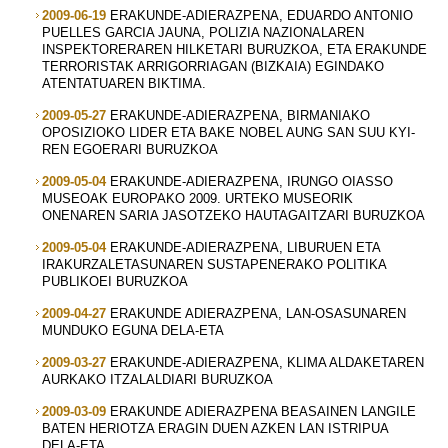
2009-06-19
ERAKUNDE-ADIERAZPENA, EDUARDO ANTONIO
PUELLES GARCIA JAUNA, POLIZIA NAZIONALAREN
INSPEKTORERAREN HILKETARI BURUZKOA, ETA ERAKUNDE
TERRORISTAK ARRIGORRIAGAN (BIZKAIA) EGINDAKO
ATENTATUAREN BIKTIMA.
2009-05-27
ERAKUNDE-ADIERAZPENA, BIRMANIAKO
OPOSIZIOKO LIDER ETA BAKE NOBEL AUNG SAN SUU KYI-
REN EGOERARI BURUZKOA
2009-05-04
ERAKUNDE-ADIERAZPENA, IRUNGO OIASSO
MUSEOAK EUROPAKO 2009. URTEKO MUSEORIK
ONENAREN SARIA JASOTZEKO HAUTAGAITZARI BURUZKOA
2009-05-04
ERAKUNDE-ADIERAZPENA, LIBURUEN ETA
IRAKURZALETASUNAREN SUSTAPENERAKO POLITIKA
PUBLIKOEI BURUZKOA
2009-04-27
ERAKUNDE ADIERAZPENA, LAN-OSASUNAREN
MUNDUKO EGUNA DELA-ETA
2009-03-27
ERAKUNDE-ADIERAZPENA, KLIMA ALDAKETAREN
AURKAKO ITZALALDIARI BURUZKOA
2009-03-09
ERAKUNDE ADIERAZPENA BEASAINEN LANGILE
BATEN HERIOTZA ERAGIN DUEN AZKEN LAN ISTRIPUA
DELA-ETA